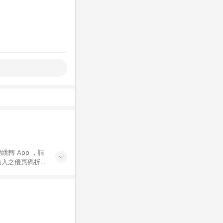
動跳轉 App ，請
輸入之優惠碼折
手動輸入之優惠
行為，不具贈點資
數將於出貨後 45 天
站上之商品規格、
 10. 點數紅包
PP 並完成訂單，不