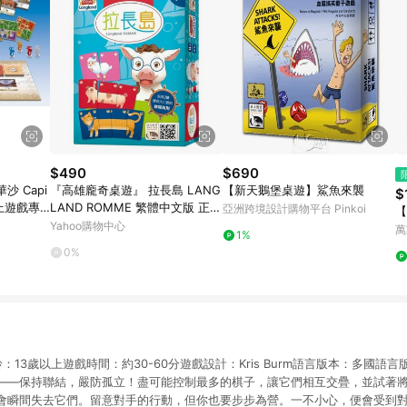
$490
$690
 Capi
『高雄龐奇桌遊』 拉長島 LANG
【新天鵝堡桌遊】鯊魚來襲
$
桌上遊戲專
LAND ROMME 繁體中文版 正版
亞洲跨境設計購物平台 Pinkoi
【
桌上遊戲專賣店
Yahoo購物中心
萬
1%
0%
13歲以上遊戲時間：約30-60分遊戲設計：Kris Burm語言版本：多國語言
——保持聯結，嚴防孤立！盡可能控制最多的棋子，讓它們相互交疊，並試著
會瞬間失去它們。留意對手的行動，但你也要步步為營。一不小心，便會受到