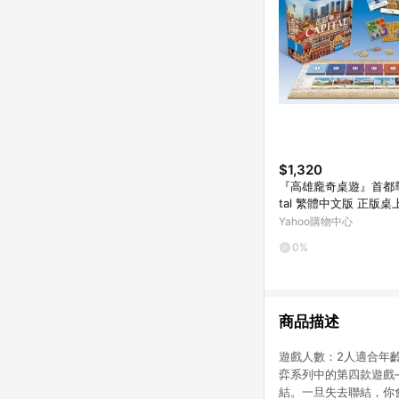
$1,320
『高雄龐奇桌遊』首都華沙
tal 繁體中文版 正版
賣店
Yahoo購物中心
0%
商品描述
遊戲人數：2人適合年齡：
弈系列中的第四款遊戲
結。一旦失去聯結，你