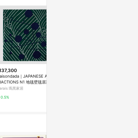
。
137,300
$2,500
$588
aisondada｜JAPANESE ABS
3D Data Visualization for Scie
【閃靈鑽原石】 
RACTIONS N1 地毯壁毯居家生
nce Communication
亞洲跨境設計購物
arais 瑪黑家居
coursera
1%
0.5%
3%