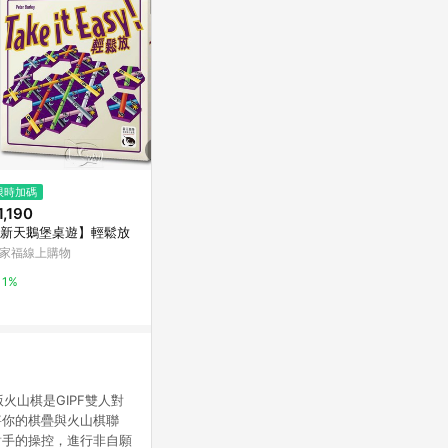
限時加碼
限時加碼
限時加碼
1,190
$1,490
$440
新天鵝堡桌遊】輕鬆放
【新天鵝堡桌遊】乾杯
【桌遊侍】 
解碼器套裝《
家福線上購物
萬家福線上購物
面快速出貨 密
蝦皮購物
1%
1%
時解鎖.解謎
1%
版火山棋是GIPF雙人對
將你的棋疊與火山棋聯
對手的操控，進行非自願