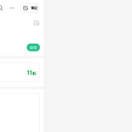
筆記
搶購
11
點