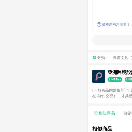
價格趨勢怎麼看？
分類：
圖書文具
亞洲跨境設計
[一般商品贈點規則] 1.
在 App 交易），才
扣。 3. LINE 購物
碼)。 4. 透過 LIN
格，部分退款不在此限。 6. 
相似商品
熱銷
後發送。 8. 群眾募
顏色、價位、贈品如與 P
相似商品
使用規則請以點數紅包活動說