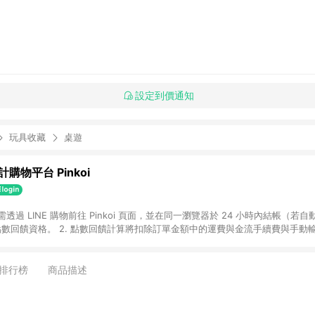
設定到價通知
玩具收藏
桌遊
購物平台 Pinkoi
 需透過 LINE 購物前往 Pinkoi 頁面，並在同一瀏覽器於 24 小時內結帳（若自
具點數回饋資格。 2. 點數回饋計算將扣除訂單金額中的運費與金流手續費與手動
點數回饋訂單不得享有 Pinkoi 站方優惠，例如首購優惠，P coins，全站(不包含
E 購物連結到 Pinkoi 以外之網站購買之商品不具贈點資格。 5. 取消訂單或退貨
APP 請更新至Android v4.6.0 / iOS v4.1.5 以上才具贈點資格。 7. 點
排行榜
商品描述
資商品，禮物卡，開館保證金，補運費，攤位費等不具贈點資格。 9. LINE 購物
inkoi 商品資訊頁及購物車不符，以 Pinkoi 購物商品資訊頁及購物車標示為準。
明為準。 11. 若於 LINE 購物前往 Pinkoi 頁面後才首次下載 Pinkoi A