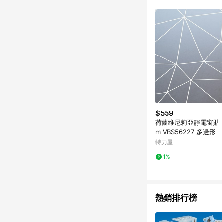
符合導購資格；承上，首次下
$559
荷蘭維尼莉亞靜電窗貼 4
m VBS56227 多邊形
特力屋
1%
熱銷排行榜