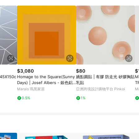
載 Pinkoi APP 後，需透過 LINE 購物前往 Pinkoi 頁面，方享導購資格
$3,080
$80
$
5X150c
Homage to the Square(Sunny
嬌點圓貼 | 有膠 防走光 矽膠胸貼
M
Days) | Josef Albers - 銀色鋁
乳貼
T
框-中尺寸
活
Marais 瑪黑家居
亞洲跨境設計購物平台 Pinkoi
M
0.5%
1%