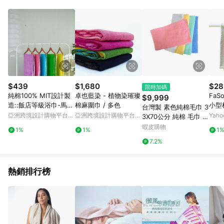
Android v4.6.0 / iOS v4.1.5 以上才具贈點資格。 7. 點數將於出
貨後 45 天後發送。 8. 群眾募資商品，禮物卡，開館保證金，補
運費，攤位費等不具贈點資格。 9. LINE 購物站上之商品規格、
顏色、價位、贈品如與 Pinkoi 商品資訊頁及購物車不符，以
Pinkoi 購物商品資訊頁及購物車標示為準。 10. 點數紅包使用規
則請以點數紅包活動說明為準。 11. 若於 LINE 購物前往 Pinkoi
頁面後才首次下載 Pinkoi APP 並完成訂單，不符合導購資格；承
上，首次下載 Pinkoi APP 後，需透過 LINE 購物前往 Pinkoi 頁
面，方享導購資格。
$439
$1,680
$28
限時加碼
純棉100% MIT設計製
卓也藍染 - 植物染璀璨
Fa
$9,999
造::飯店等級浴巾-馬卡
棉麻圍巾 / 多色
小型
台灣製 素色純棉毛巾 3
龍色系列
2包
亞洲跨境設計購物平台
亞洲跨境設計購物平台
Yah
3X70公分 純棉 毛巾 浴
Pinkoi
Pinkoi
巾 純棉毛巾
蝦皮購物
1%
1%
1
7.2%
熱銷排行榜