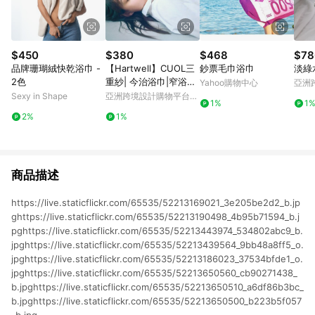
$450
$380
$468
$78
品牌珊瑚絨快乾浴巾 -
【Hartwell】CUOL三
鈔票毛巾浴巾
淡綠
2色
重紗| 今治浴巾|窄浴巾|
Yahoo購物中心
亞洲
方巾 低摩擦|換季必備
Pinko
Sexy in Shape
亞洲跨境設計購物平台
1%
1
Pinkoi
2%
1%
商品描述
https://live.staticflickr.com/65535/52213169021_3e205be2d2_b.jp
ghttps://live.staticflickr.com/65535/52213190498_4b95b71594_b.j
pghttps://live.staticflickr.com/65535/52213443974_534802abc9_b.
jpghttps://live.staticflickr.com/65535/52213439564_9bb48a8ff5_o.
jpghttps://live.staticflickr.com/65535/52213186023_37534bfde1_o.
jpghttps://live.staticflickr.com/65535/52213650560_cb90271438_
b.jpghttps://live.staticflickr.com/65535/52213650510_a6df86b3bc_
b.jpghttps://live.staticflickr.com/65535/52213650500_b223b5f057