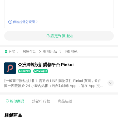
價格趨勢怎麼看？
設定到價通知
分類：
居家生活
衛浴用品
毛巾浴袍
亞洲跨境設計購物平台 Pinkoi
[一般商品贈點規則] 1. 需透過 LINE 購物前往 Pinkoi 頁面，並在
同一瀏覽器於 24 小時內結帳（若自動跳轉 App ，請在 App 交
易），才具點數回饋資格。 2. 點數回饋計算將扣除訂單金額中的
運費與金流手續費與手動輸入之優惠碼折扣。 3. LINE 購物點數
回饋訂單不得享有 Pinkoi 站方優惠，例如首購優惠，P coins，
相似商品
熱銷排行榜
商品描述
全站(不包含手動輸入之優惠碼)。 4. 透過 LINE 購物連結到
Pinkoi 以外之網站購買之商品不具贈點資格。 5. 取消訂單或退貨
相似商品
行為，不具贈點資格，部分退款不在此限。 6. APP 請更新至