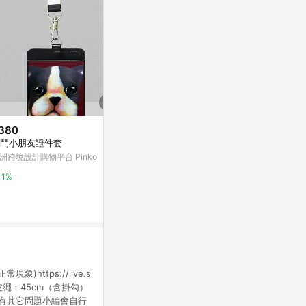
380
降價
限時加碼
鬥小朋友證件套
$45
$590
(降$15)
洲跨境設計購物平台 Pinkoi
黑田桑的小名片本
Cleo 菱格票
九乘九購物網
CHARLES & K
1%
2%
5%
ttps://live.s
：神秘黑皮繩：45cm（含掛勾）
若有其它問題小編會自行