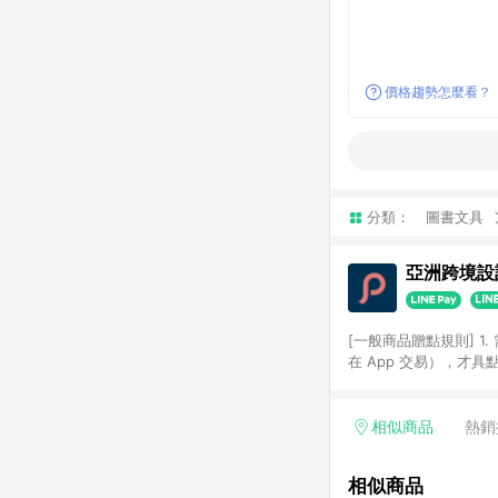
價格趨勢怎麼看？
分類：
圖書文具
亞洲跨境設計
[一般商品贈點規則] 1.
在 App 交易），才
扣。 3. LINE 購物
碼)。 4. 透過 LIN
格，部分退款不在此限。 6. 
相似商品
熱銷
後發送。 8. 群眾募
顏色、價位、贈品如與 P
相似商品
使用規則請以點數紅包活動說