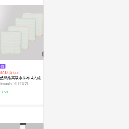
。
$980
$89
降價
識別證卡套+頸帶_橫式_雙卡層_
收納盒上蓋 寬型
640
(降$140)
淺棕
OX CL NIT
然纖維高吸水抹布 4入組
亞洲跨境設計購物平台 Pinkoi
台灣樂天市場
itiesocial 找 好東西
1%
3%
0.5%