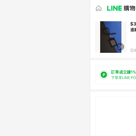
$
通
亞洲
訂單成立賺1%
下單享LINE P