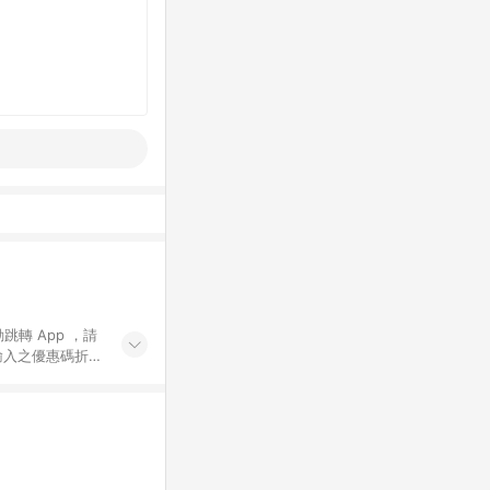
動跳轉 App ，請
輸入之優惠碼折
手動輸入之優惠
行為，不具贈點資
數將於出貨後 45 天
站上之商品規格、
 10. 點數紅包
PP 並完成訂單，不