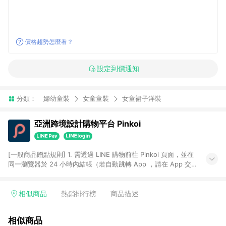
價格趨勢怎麼看？
設定到價通知
分類：
婦幼童裝
女童童裝
女童裙子洋裝
亞洲跨境設計購物平台 Pinkoi
[一般商品贈點規則] 1. 需透過 LINE 購物前往 Pinkoi 頁面，並在
同一瀏覽器於 24 小時內結帳（若自動跳轉 App ，請在 App 交
易），才具點數回饋資格。 2. 點數回饋計算將扣除訂單金額中的
運費與金流手續費與手動輸入之優惠碼折扣。 3. LINE 購物點數
回饋訂單不得享有 Pinkoi 站方優惠，例如首購優惠，P coins，
相似商品
熱銷排行榜
商品描述
全站(不包含手動輸入之優惠碼)。 4. 透過 LINE 購物連結到
Pinkoi 以外之網站購買之商品不具贈點資格。 5. 取消訂單或退貨
相似商品
行為，不具贈點資格，部分退款不在此限。 6. APP 請更新至