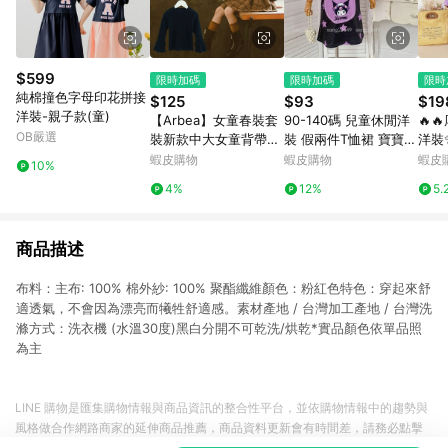
$599
限時加碼
限時加碼
限時
純棉撞色字母印花拼接
$125
$93
$19
洋裝-親子款(童)
【Arbea】女童春裝套
90-140碼 兒童休閒洋
🔥
OB嚴選
裝新款中大女童背帶裙
裝 假兩件T恤裙 寶寶可
洋裝
春秋季小女孩洋氣套裙
愛卡通裙子 A字裙 草莓
17
蝦皮購物
蝦皮購物
蝦皮
10%
童裝女童兩件套裝【C5
熊 庫洛米Kuromi 韓版
4%
12%
5.
25】
童裝ｚ２
商品描述
布料：主布: 100% 棉外紗: 100% 聚酯纖維顏色：粉紅色特色：穿起來舒
適透氣，不會因為漂亮而犧牲舒適感。素材產地 / 台灣加工產地 / 台灣洗
滌方式：洗衣機 (水溫30度)黑白分開不可乾洗/烘乾*實品顏色依單品照
為主
LINE 購物是匯集購物情報與商品資訊的整合性平台，並依購物情報中的趨勢與
風格做合作網路商家的延伸商品推薦，商品資料更新會有時間差，請務必點擊
商品至各合作網路商家，確認現售價與購物條件，一切資訊以合作廠商網頁為