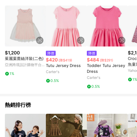
Android v4.6.0 / iOS v4.1.5 以上才具贈點資格。 7. 點數將於出
貨後 45 天後發送。 8. 群眾募資商品，禮物卡，開館保證金，補
運費，攤位費等不具贈點資格。 9. LINE 購物站上之商品規格、
顏色、價位、贈品如與 Pinkoi 商品資訊頁及購物車不符，以
Pinkoi 購物商品資訊頁及購物車標示為準。 10. 點數紅包使用規
則請以點數紅包活動說明為準。 11. 若於 LINE 購物前往 Pinkoi
頁面後才首次下載 Pinkoi APP 並完成訂單，不符合導購資格；承
上，首次下載 Pinkoi APP 後，需透過 LINE 購物前往 Pinkoi 頁
面，方享導購資格。
$1,200
$2,
降價
降價
茱麗葉蕾絲洋裝(二色)
Croc
$420
$484
(降$419)
(降$291)
魚童
亞洲跨境設計購物平台
Tutu Jersey Dress
Toddler Tutu Jersey
裝-紅
Pinkoi
Yah
Dress
Carter's
1%
小童
Carter's
1
0.5%
0.5%
熱銷排行榜