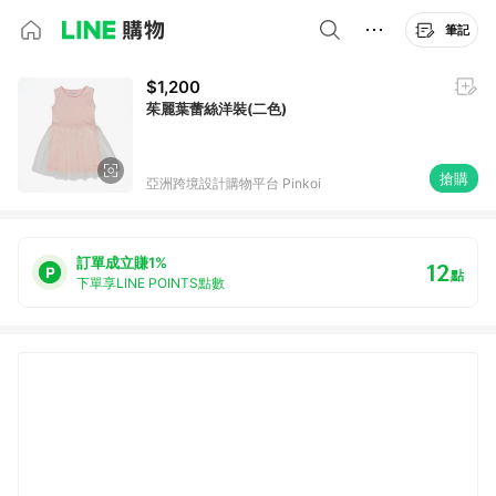
筆記
$1,200
茱麗葉蕾絲洋裝(二色)
搶購
亞洲跨境設計購物平台 Pinkoi
訂單成立賺1%
12
點
下單享LINE POINTS點數