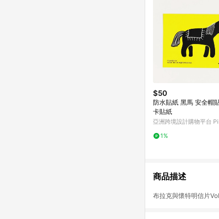
$50
防水貼紙 黑馬 安全帽貼紙 悠遊
卡貼紙
亞洲跨境設計購物平台 Pin
1%
商品描述
布拉克與懷特明信片​Vol.