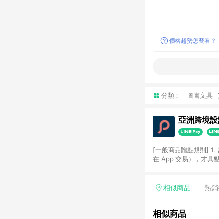
價格趨勢怎麼看？
分類：
圖書文具
亞洲跨境設計
[一般商品贈點規則] 1.
在 App 交易），才
扣。 3. LINE 購物
碼)。 4. 透過 LIN
格，部分退款不在此限。 6. 
相似商品
熱銷
後發送。 8. 群眾募
顏色、價位、贈品如與 P
相似商品
使用規則請以點數紅包活動說