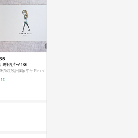
35
$35
降價
用明信片-A186
明信片-大武
$34
(降$11)
洲跨境設計購物平台 Pinkoi
亞洲跨境設計購物
I am Okay 50K上翻筆記 黑 BN-
5093D
1%
1%
九乘九購物網
2%