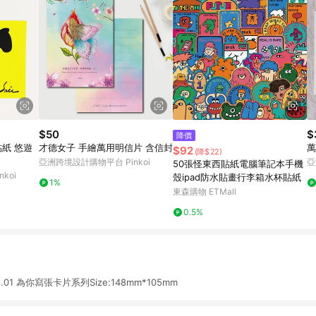
$50
$
降價
才德女子 手繪萬用明信片 含信封
萬
$92
(降$22)
亞洲跨境設計購物平台 Pinkoi
亞
50張怪東西貼紙電腦筆記本手機
koi
殼ipad防水貼畫行李箱水杯貼紙
1%
東森購物 ETMall
0.5%
01 為你寫張卡片系列Size:148mm*105mm