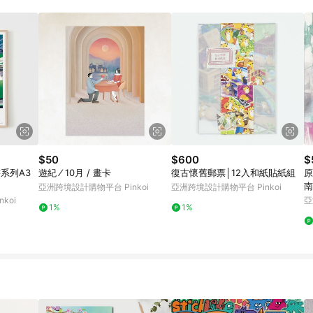
載 Pinkoi APP 後，需透過 LINE 購物前往 Pinkoi 頁面，方享導購資格
$50
$600
$
書系列A3
遊紀 ⁄ 10月 / 畫卡
復古懷舊郵票│12入和紙貼紙組
原
南
亞洲跨境設計購物平台 Pinkoi
亞洲跨境設計購物平台 Pinkoi
koi
亞
1%
1%