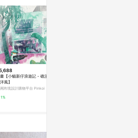
。
5,688
$75
$750
畫【小貓新仔浪遊記 - 礁溪的
大家一起
固架 MAX- M
洋風】
Denise Rashi
亞洲跨境設計購物平台 Pinkoi
Tokyo Day
洲跨境設計購物平台 Pinkoi
RHINOSHIE
1%
1%
2%