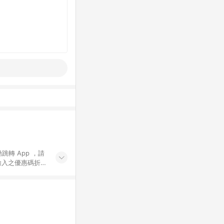
動跳轉 App ，請
輸入之優惠碼折
手動輸入之優惠
行為，不具贈點資
數將於出貨後 45 天
站上之商品規格、
 10. 點數紅包
PP 並完成訂單，不