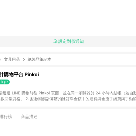
設定到價通知
文具用品
紙製品筆記本
購物平台 Pinkoi
 需透過 LINE 購物前往 Pinkoi 頁面，並在同一瀏覽器於 24 小時內結帳（若自
具點數回饋資格。 2. 點數回饋計算將扣除訂單金額中的運費與金流手續費與手動
點數回饋訂單不得享有 Pinkoi 站方優惠，例如首購優惠，P coins，全站(不包含
E 購物連結到 Pinkoi 以外之網站購買之商品不具贈點資格。 5. 取消訂單或退貨
APP 請更新至Android v4.6.0 / iOS v4.1.5 以上才具贈點資格。 7. 點
排行榜
商品描述
資商品，禮物卡，開館保證金，補運費，攤位費等不具贈點資格。 9. LINE 購物
inkoi 商品資訊頁及購物車不符，以 Pinkoi 購物商品資訊頁及購物車標示為準。
明為準。 11. 若於 LINE 購物前往 Pinkoi 頁面後才首次下載 Pinkoi A