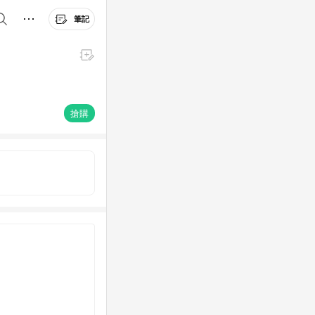
筆記
搶購