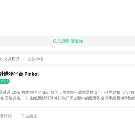
設定到價通知
文具用品
文創小物
購物平台 Pinkoi
 需透過 LINE 購物前往 Pinkoi 頁面，並在同一瀏覽器於 24 小時內結帳（若自
具點數回饋資格。 2. 點數回饋計算將扣除訂單金額中的運費與金流手續費與手動
點數回饋訂單不得享有 Pinkoi 站方優惠，例如首購優惠，P coins，全站(不包含
E 購物連結到 Pinkoi 以外之網站購買之商品不具贈點資格。 5. 取消訂單或退貨
APP 請更新至Android v4.6.0 / iOS v4.1.5 以上才具贈點資格。 7. 點
排行榜
商品描述
資商品，禮物卡，開館保證金，補運費，攤位費等不具贈點資格。 9. LINE 購物
inkoi 商品資訊頁及購物車不符，以 Pinkoi 購物商品資訊頁及購物車標示為準。
明為準。 11. 若於 LINE 購物前往 Pinkoi 頁面後才首次下載 Pinkoi A