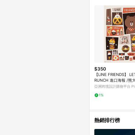
符合導購資格；承上，首次下
$350
【LINE FRIENDS】 LET
RUNCH 進口海報 /熊
莉
亞洲跨境設計購物平台 Pin
1%
熱銷排行榜