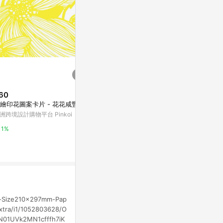
60
$2,000
$199
繪印花圖案卡片 - 花花咸豐草
氣球花束抽鈔票款(鬱金香花束)_
索拉康乃馨單
畢業禮/母親節禮物/生日禮/
洲跨境設計購物平台 Pinkoi
亞洲跨境設計購物
亞洲跨境設計購物平台 Pinkoi
1%
1%
1%
Size210×297mm-Pap
xtra/i1/1052803628/O
1CN01UVk2MN1cfffh7iK