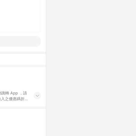
動跳轉 App ，請
輸入之優惠碼折
手動輸入之優惠
行為，不具贈點資
數將於出貨後 45 天
站上之商品規格、
 10. 點數紅包
PP 並完成訂單，不