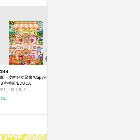
。
499
$1,268
$45
豚卡皮的好友聚會/CapyFun/2
魔法小鎮塔羅 星菱卡集 泛偉特系
Hello Dun
48片拼圖/EDUCA
可愛治癒風
畫明信片30.
諾瓦拼圖文化坊
亞洲跨境設計購物平台 Pinkoi
亞洲跨境設計購物
2%
1%
1%