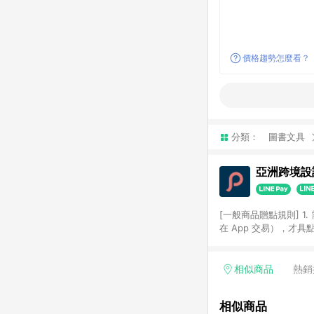
價格趨勢怎麼看？
分類：
圖書文具
亞洲跨境設計
[一般商品贈點規則] 1.
在 App 交易），才
扣。 3. LINE 購物
碼)。 4. 透過 LIN
格，部分退款不在此限。 6. 
相似商品
熱銷
後發送。 8. 群眾募
顏色、價位、贈品如與 P
相似商品
使用規則請以點數紅包活動說