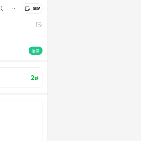
筆記
搶購
2
點