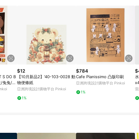
載 Pinkoi APP 後，需透過 LINE 購物前往 Pinkoi 頁面，方享導購資格
$12
$784
$
 S DO B
【10月新品2】'40-103-0028 動
Cafe Pianissimo 凸版印刷
水
大/兔兔/莎
物便條紙
x
亞洲跨境設計購物平台 Pinkoi
koi
亞洲跨境設計購物平台 Pinkoi
雷
1%
1%