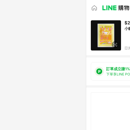
$2
小貓
亞洲
訂單成立賺1%
下單享LINE P