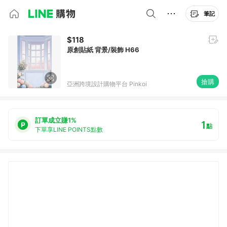
筆記
$118
原創貼紙 背景/裝飾 H66
搶購
亞洲跨境設計購物平台 Pinkoi
訂單成立賺1%
1
點
下單享LINE POINTS點數