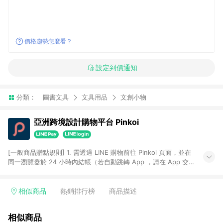
價格趨勢怎麼看？
設定到價通知
分類：
圖書文具
文具用品
文創小物
亞洲跨境設計購物平台 Pinkoi
[一般商品贈點規則] 1. 需透過 LINE 購物前往 Pinkoi 頁面，並在
同一瀏覽器於 24 小時內結帳（若自動跳轉 App ，請在 App 交
易），才具點數回饋資格。 2. 點數回饋計算將扣除訂單金額中的
運費與金流手續費與手動輸入之優惠碼折扣。 3. LINE 購物點數
回饋訂單不得享有 Pinkoi 站方優惠，例如首購優惠，P coins，
相似商品
熱銷排行榜
商品描述
全站(不包含手動輸入之優惠碼)。 4. 透過 LINE 購物連結到
Pinkoi 以外之網站購買之商品不具贈點資格。 5. 取消訂單或退貨
相似商品
行為，不具贈點資格，部分退款不在此限。 6. APP 請更新至