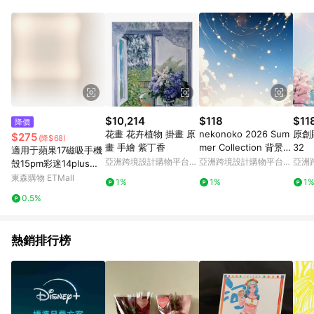
Android v4.6.0 / iOS v4.1.5 以上才具贈點資格。 7. 點數將於出
貨後 45 天後發送。 8. 群眾募資商品，禮物卡，開館保證金，補
運費，攤位費等不具贈點資格。 9. LINE 購物站上之商品規格、
顏色、價位、贈品如與 Pinkoi 商品資訊頁及購物車不符，以
Pinkoi 購物商品資訊頁及購物車標示為準。 10. 點數紅包使用規
則請以點數紅包活動說明為準。 11. 若於 LINE 購物前往 Pinkoi
頁面後才首次下載 Pinkoi APP 並完成訂單，不符合導購資格；承
上，首次下載 Pinkoi APP 後，需透過 LINE 購物前往 Pinkoi 頁
面，方享導購資格。
$10,214
$118
$11
降價
花畫 花卉植物 掛畫 原
nekonoko 2026 Sum
原創
$275
(降$68)
畫 手繪 紫丁香
mer Collection 背景貼
32
適用于蘋果17磁吸手機
紙《光降る空》
亞洲跨境設計購物平台
亞洲跨境設計購物平台
亞洲
殼15pm彩迷14plus雙
Pinkoi
Pinkoi
Pinko
層p硅膠iphone16pro
東森購物 ETMall
1%
1%
1
max軍旅保護套戰術防
0.5%
摔高級耐用磨軍事風m
agsafe
熱銷排行榜