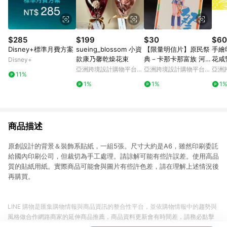
$285
$199
$30
$60
Disney+標準月費方案
sueing_blossom 小資
【限量明信片】原民祭
手繪
款康乃馨乾燥花束
典－卡那卡那富族 河祭
花咸
Disney+
聖誕禮物 交換禮物
亞洲跨境設計購物平台
亞洲跨境設計購物平台
亞洲
11%
Pinkoi
Pinkoi
Pinko
1%
1%
1
商品描述
原創設計的背景＆裝飾系貼紙，一組5張。尺寸大約是A6，雖然印刷委託
給國內印刷公司，但裁切為手工處理。請諒解可能有些許誤差。使用高品
質的貼紙用紙。實際商品可能會與圖片有些許色差，請在理解上述情況後
再購買。
LINE 購物是匯集購物情報與商品資訊的整合性平台，並依購物情報中的趨勢與
風格做合作網路商家的延伸商品推薦，商品資料更新會有時間差，請務必點擊
商品至各合作網路商家，確認現售價與購物條件，一切資訊以合作廠商網頁為