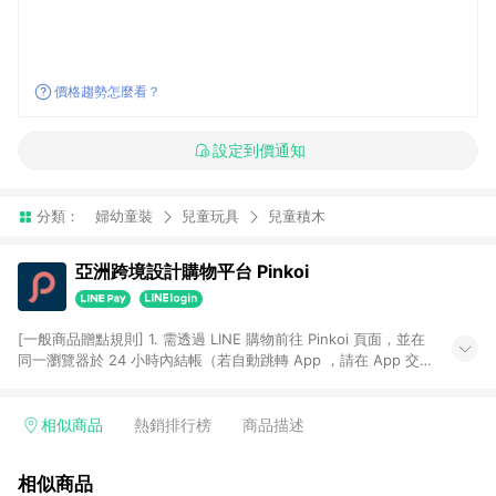
價格趨勢怎麼看？
設定到價通知
分類：
婦幼童裝
兒童玩具
兒童積木
亞洲跨境設計購物平台 Pinkoi
[一般商品贈點規則] 1. 需透過 LINE 購物前往 Pinkoi 頁面，並在
同一瀏覽器於 24 小時內結帳（若自動跳轉 App ，請在 App 交
易），才具點數回饋資格。 2. 點數回饋計算將扣除訂單金額中的
運費與金流手續費與手動輸入之優惠碼折扣。 3. LINE 購物點數
回饋訂單不得享有 Pinkoi 站方優惠，例如首購優惠，P coins，
相似商品
熱銷排行榜
商品描述
全站(不包含手動輸入之優惠碼)。 4. 透過 LINE 購物連結到
Pinkoi 以外之網站購買之商品不具贈點資格。 5. 取消訂單或退貨
相似商品
行為，不具贈點資格，部分退款不在此限。 6. APP 請更新至