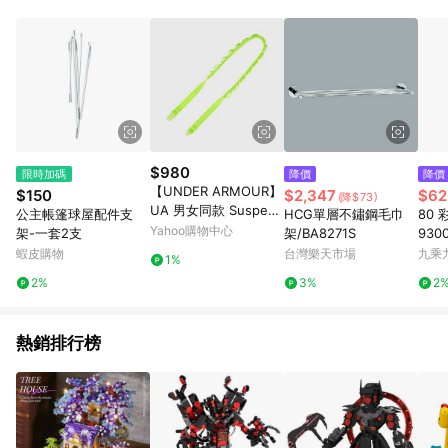
Android v4.6.0 / iOS v4.1.5 以上才具贈點資格。 7. 點數將於出
貨後 45 天後發送。 8. 群眾募資商品，禮物卡，開館保證金，補
運費，攤位費等不具贈點資格。 9. LINE 購物站上之商品規格、
顏色、價位、贈品如與 Pinkoi 商品資訊頁及購物車不符，以
Pinkoi 購物商品資訊頁及購物車標示為準。 10. 點數紅包使用規
則請以點數紅包活動說明為準。 11. 若於 LINE 購物前往 Pinkoi
頁面後才首次下載 Pinkoi APP 並完成訂單，不符合導購資格；承
上，首次下載 Pinkoi APP 後，需透過 LINE 購物前往 Pinkoi 頁
面，方享導購資格。
$980
限時加碼
降價
降價
【UNDER ARMOUR】
$150
$2,347
$62
(降$73)
UA 男女同款 Suspens
公主帳篷球屋配件支
HCG單層不鏽鋼毛巾
80 
ion 掛繩_6014173-39
Yahoo購物中心
架-一套2支
架/BA8271S
9300
4
蝦皮購物
台灣樂天市場
九乘
1%
2%
3%
2
熱銷排行榜