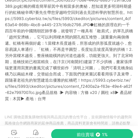
ckeditor/pictures/content_3067dd35-7b8e-446d-8885-729ffac0a
389.jpg虹橋的構造簡單卻其中有相當多的奧秘，想知道更多明清時期盛
行的虹橋秘辛嗎?賽先生帶您穿越時空回到過去見證科學的智慧所在。htt
ps://5993.cyberbiz.tw/s/files/5993/ckeditor/pictures/content_4cf
63a54-868b-4bc8-a445-237c16db2798.JPG●虹橋的原理在約一千
四百年前的中國隋朝匠師李春，就發明了一種具有「敞肩式」的單孔拱橋
「趙州安濟橋」，它可以利用樑木間的開孔相互堆墊，讓重量向兩側傳
遞。虹橋有兩個好處：1.當樑木長度越長，所形成的拱形弧度就越小，愈
容易讓人車通行，「虹橋」不再是半圓型，長度短且坡度高聳的拱橋！2.
另外當樑木越長，整座橋能橫跨的河道也越長，功能更強大。到了北宋時
期，造橋技術已相當精良，在汴京(河南開封)建築了不少拱橋，畫家張擇
瑞更運用寫實的畫風完成了曠世鉅作「清明上河圖」，我們可看見橋身結
構乃以兩組木樑，交替組合而成，下面我們便來嘗試看看用筷子及束帶，
跟隨著老祖先的智慧建造出優雅的虹橋吧！https://5993.cyberbiz.tw/
s/files/5993/ckeditor/pictures/content_f2400a2a-f63e-49e4-a62f
-62e7997007cc.jpg產品規格 :► 內容物 : 方條 x20 / 圓柱 x8► 產品材
質 : 木質► 產地：台灣
LINE 購物是匯集購物情報與商品資訊的整合性平台，並依購物情報中的趨勢與
風格做合作網路商家的延伸商品推薦，商品資料更新會有時間差，請務必點擊
商品至各合作網路商家，確認現售價與購物條件，一切資訊以合作廠商網頁為
前往賣場
1%
準。