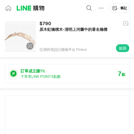
筆記
$790
原木虹橋積木-清明上河圖中的著名橋樑
搶購
亞洲跨境設計購物平台 Pinkoi
訂單成立賺1%
7
點
下單享LINE POINTS點數