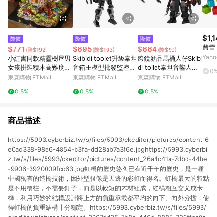
$1,
降價
降價
降價
費雪
$771
$695
$664
(降$192)
(降$103)
(降$99)
Yah
小紅書同款精靈樹屋男
Skibidi toolet升級泰坦
跨鏡新品馬桶人仔Skibi
女孩拼裝積木高難度巨
音箱王模型批發監控人
di toilet泰坦音響人電
0
大型積木玩具生日禮物
馬桶人周邊玩具積木
視人監控人積木玩具
東森購物 ETMall
東森購物 ETMall
東森購物 ETMall
0.5%
0.5%
0.5%
商品描述
https://5993.cyberbiz.tw/s/files/5993/ckeditor/pictures/content_6
e0ad338-98e6-4854-b3fa-dd28ab7a3f6e.jpghttps://5993.cyberbi
z.tw/s/files/5993/ckeditor/pictures/content_26a4c41a-7dbd-44be
-9906-3920009fcc63.jpg虹橋的歷史悠久已有近千年的歷史，是一種
中國獨有的造橋技術，因外型很像是天邊的彩虹而得名。虹橋最大的特點
是不用橋柱，不需要釘子，而是以較短的木材組成，縱橫相互交叉成卡
榫，利用巧妙的結構設計將上方的負重承載都平均的向下、向外分擔，使
得虹橋的負重結構十分穩定。https://5993.cyberbiz.tw/s/files/5993/