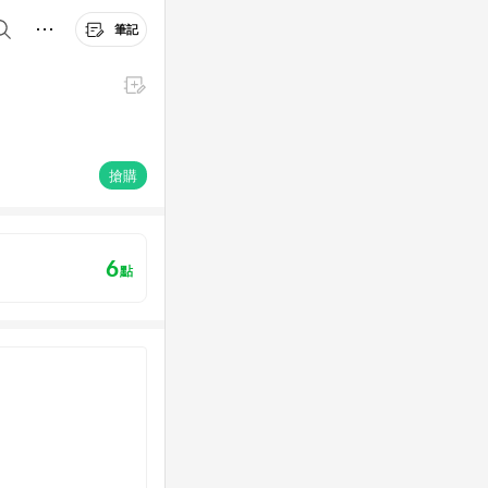
筆記
搶購
6
點