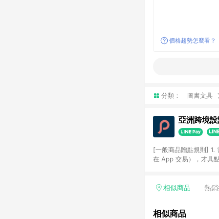
價格趨勢怎麼看？
分類：
圖書文具
亞洲跨境設計
[一般商品贈點規則] 1.
在 App 交易），才
扣。 3. LINE 購物
碼)。 4. 透過 LIN
格，部分退款不在此限。 6. 
相似商品
熱銷
後發送。 8. 群眾募
顏色、價位、贈品如與 P
相似商品
使用規則請以點數紅包活動說