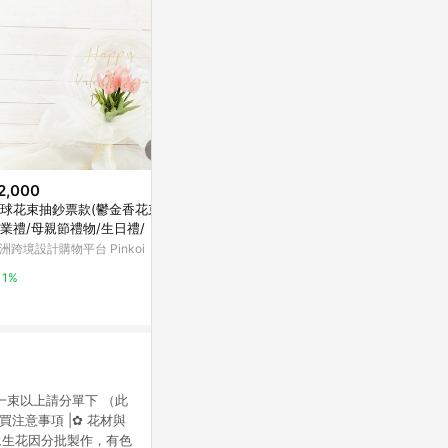
2,000
$199
$2,280
球花束抽鈔票款(鬱金香花束)_
索拉康乃馨單支花束 母親節花束
煙紫粉永生花
業禮/母親節禮物/生日禮/
亞洲跨境設計購物平台 Pinkoi
亞洲跨境設計購物
洲跨境設計購物平台 Pinkoi
1%
1%
1%
，一束以上請分單下 （此
注意事項 |✿ 花材與
永生花因分批製作，有色