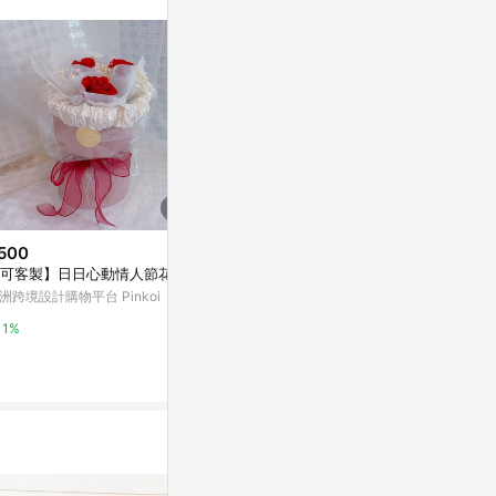
。
500
$699
$2,780
可客製】日日心動情人節花束
sueing_blossom 金莎情人節花
SEE 看見花藝
瓣花束
瑰 | 紫色幻
洲跨境設計購物平台 Pinkoi
亞洲跨境設計購物平台 Pinkoi
亞洲跨境設計購物
1%
1%
1%