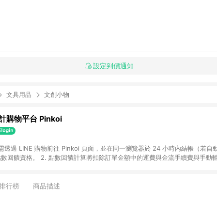
設定到價通知
文具用品
文創小物
購物平台 Pinkoi
 需透過 LINE 購物前往 Pinkoi 頁面，並在同一瀏覽器於 24 小時內結帳（若自
具點數回饋資格。 2. 點數回饋計算將扣除訂單金額中的運費與金流手續費與手動
點數回饋訂單不得享有 Pinkoi 站方優惠，例如首購優惠，P coins，全站(不包含
E 購物連結到 Pinkoi 以外之網站購買之商品不具贈點資格。 5. 取消訂單或退貨
APP 請更新至Android v4.6.0 / iOS v4.1.5 以上才具贈點資格。 7. 點
排行榜
商品描述
資商品，禮物卡，開館保證金，補運費，攤位費等不具贈點資格。 9. LINE 購物
inkoi 商品資訊頁及購物車不符，以 Pinkoi 購物商品資訊頁及購物車標示為準。
明為準。 11. 若於 LINE 購物前往 Pinkoi 頁面後才首次下載 Pinkoi A