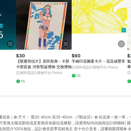
$30
$60
$
【限量明信片】原民祭典－卡那
手繪印花圖案卡片 - 花花咸豐草
氣
卡那富族 河祭聖誕禮物 交換禮物
畢
亞洲跨境設計購物平台 Pinkoi
亞洲跨境設計購物平台 Pinkoi
亞
1%
1%
束｜✿ 尺寸： 寬35-40cm 高35-40cm （7顆金莎）✿ 此花束一束一單
可更換太陽花顏色或是更換其他索拉花種類，請運用站內信箱與設計師聯絡| 購買
法與照片100%相似，設計會依當季花材為主 若十分介意者，請審慎購買喔✿ 