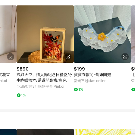
載 Pinkoi APP 後，需透過 LINE 購物前往 Pinkoi 頁面，方享導購資格
$890
$199
$
單支花束
擷取天空。情人節紀念日禮物/永
寶寶衣帽間-蕾絲圍兜
【
生蝴蝶標本/喬遷開幕禮/多色
koi
新光三越skm online
亞
亞洲跨境設計購物平台 Pinkoi
1%
1%