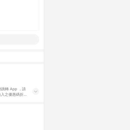
動跳轉 App ，請
輸入之優惠碼折
手動輸入之優惠
行為，不具贈點資
數將於出貨後 45 天
站上之商品規格、
 10. 點數紅包
PP 並完成訂單，不