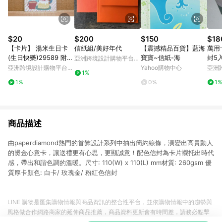
$20
$200
$150
$18
【卡片】 湯米生日卡
信紙組/美好年代
【震撼精品百貨】藍海
萬用
(生日快樂)29589 附信
寶寶~信紙-海
封5
亞洲跨境設計購物平台
封
Pinkoi
亞洲跨境設計購物平台
Yahoo購物中心
亞洲
1%
Pinkoi
Pinko
1%
0%
1
商品描述
由paperdiamond熱門的首飾設計系列中抽出簡約線條，演變出高貴動人
的燙金心意卡，讓送禮更有心思，更顯誠意！配色信封為卡片襯托出時代
感，帶出和諧色調的溫暖。尺寸: 110(W) x 110(L) mm材質: 260gsm 優
質厚卡顏色: 白卡/ 玫瑰金/ 粉紅色信封
LINE 購物是匯集購物情報與商品資訊的整合性平台，並依購物情報中的趨勢與
風格做合作網路商家的延伸商品推薦，商品資料更新會有時間差，請務必點擊
商品至各合作網路商家，確認現售價與購物條件，一切資訊以合作廠商網頁為