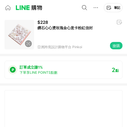
筆記
$228
鑽石心心燙玫瑰金心意卡粉紅信封
搶購
亞洲跨境設計購物平台 Pinkoi
訂單成立賺1%
2
點
下單享LINE POINTS點數