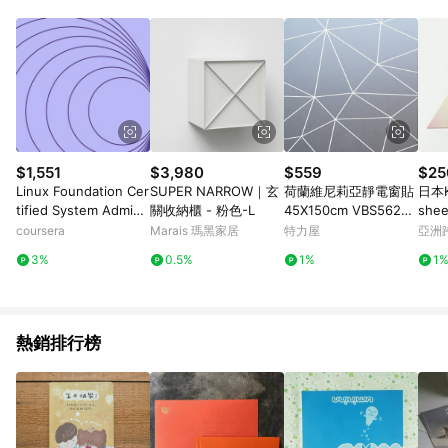
Android v4.6.0 / iOS v4.1.5 以上才具贈點資格。 7. 點數將於出
貨後 45 天後發送。 8. 群眾募資商品，禮物卡，開館保證金，補
運費，攤位費等不具贈點資格。 9. LINE 購物站上之商品規格、
顏色、價位、贈品如與 Pinkoi 商品資訊頁及購物車不符，以
Pinkoi 購物商品資訊頁及購物車標示為準。 10. 點數紅包使用規
則請以點數紅包活動說明為準。 11. 若於 LINE 購物前往 Pinkoi
頁面後才首次下載 Pinkoi APP 並完成訂單，不符合導購資格；承
上，首次下載 Pinkoi APP 後，需透過 LINE 購物前往 Pinkoi 頁
面，方享導購資格。
$1,551
$3,980
$559
$25
Linux Foundation Cer
SUPER NARROW｜玄
荷蘭維尼莉亞靜電窗貼
日本K
tified System Admini
關收納櫃 - 粉色-L
45X150cm VBS56227
she
strator (LFCS): Unit 3
多邊形
漸層 
coursera
Marais 瑪黑家居
特力屋
亞洲
Pinko
3%
0.5%
1%
1
熱銷排行榜