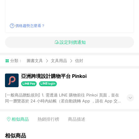
價格趨勢怎麼看？
設定到價通知
分類：
圖書文具
文具用品
信封
亞洲跨境設計購物平台 Pinkoi
[一般商品贈點規則] 1. 需透過 LINE 購物前往 Pinkoi 頁面，並在
同一瀏覽器於 24 小時內結帳（若自動跳轉 App ，請在 App 交
易），才具點數回饋資格。 2. 點數回饋計算將扣除訂單金額中的
運費與金流手續費與手動輸入之優惠碼折扣。 3. LINE 購物點數
回饋訂單不得享有 Pinkoi 站方優惠，例如首購優惠，P coins，
相似商品
熱銷排行榜
商品描述
全站(不包含手動輸入之優惠碼)。 4. 透過 LINE 購物連結到
Pinkoi 以外之網站購買之商品不具贈點資格。 5. 取消訂單或退貨
相似商品
行為，不具贈點資格，部分退款不在此限。 6. APP 請更新至