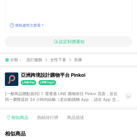
價格趨勢怎麼看？
設定到價通知
分類：
流行服飾
女性下著
長褲
亞洲跨境設計購物平台 Pinkoi
[一般商品贈點規則] 1. 需透過 LINE 購物前往 Pinkoi 頁面，並在
同一瀏覽器於 24 小時內結帳（若自動跳轉 App ，請在 App 交
易），才具點數回饋資格。 2. 點數回饋計算將扣除訂單金額中的
運費與金流手續費與手動輸入之優惠碼折扣。 3. LINE 購物點數
回饋訂單不得享有 Pinkoi 站方優惠，例如首購優惠，P coins，
相似商品
熱銷排行榜
商品描述
全站(不包含手動輸入之優惠碼)。 4. 透過 LINE 購物連結到
Pinkoi 以外之網站購買之商品不具贈點資格。 5. 取消訂單或退貨
相似商品
行為，不具贈點資格，部分退款不在此限。 6. APP 請更新至