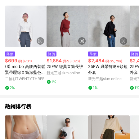
Android v4.6.0 / iOS v4.1.5 以上才具贈點資格。 7. 點數將於出
貨後 45 天後發送。 8. 群眾募資商品，禮物卡，開館保證金，補
運費，攤位費等不具贈點資格。 9. LINE 購物站上之商品規格、
顏色、價位、贈品如與 Pinkoi 商品資訊頁及購物車不符，以
Pinkoi 購物商品資訊頁及購物車標示為準。 10. 點數紅包使用規
則請以點數紅包活動說明為準。 11. 若於 LINE 購物前往 Pinkoi
頁面後才首次下載 Pinkoi APP 並完成訂單，不符合導購資格；承
上，首次下載 Pinkoi APP 後，需透過 LINE 購物前往 Pinkoi 頁
面，方享導購資格。
降價
降價
降價
降價
$699
$1,854
$2,484
$2,
(降$701)
(降$3,026)
(降$5,796)
(S) mo bo 高腰西裝鬆
25FW 經典直筒長褲
25FW 織帶飾邊V領短
25
緊帶壓線直筒深藍色長
外套
外套
新光三越skm online
褲
二拾衫TWENTYTHREE
新光三越skm online
新光三
1%
2%
1%
1
熱銷排行榜