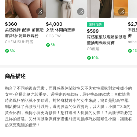
$360
$4,000
$2,
限時加碼
柔感推捧 配褲-前擺透
女裝 休閒繭型褲
率性
$599
膚蕾絲-乾燥玫瑰粉
褲
COS TW
涼感皺皺紋理鬆緊腰造
CHEAUSUH巧宿
rat
型抽繩顯瘦寬褲
5%
OB嚴選
3%
2
10%
商品描述
融合了不同的復古元素，而且感覺休閑随性又不失女性韻味對於較嬌小的
女生-穿搭比例尤其重要。選擇喇叭褲款時，最好挑高腰款式！喜歡懷舊
時尚風格的話就不要錯過。對於身材嬌小的女生來說，簡直是顯高神器。
喇叭褲除了高腰設計以外，還將膝蓋的位置提高，以大腿：小腿二3:5的
黃金比例，顯得小腿更為修長！想打造出大長腿的女孩！？高腰褲款必定
是妳的首選。另外高腰喇叭褲穿搭也能提高腰線巧妙隱藏住小腹，讓腰看
起來更纖細的優勢！