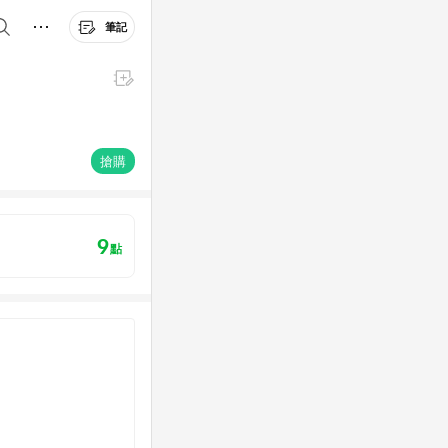
筆記
搶購
9
點