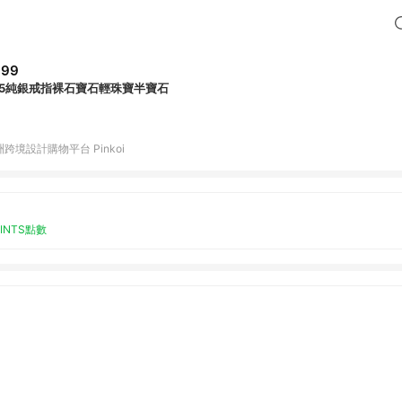
999
25純銀戒指裸石寶石輕珠寶半寶石
跨境設計購物平台 Pinkoi
OINTS點數