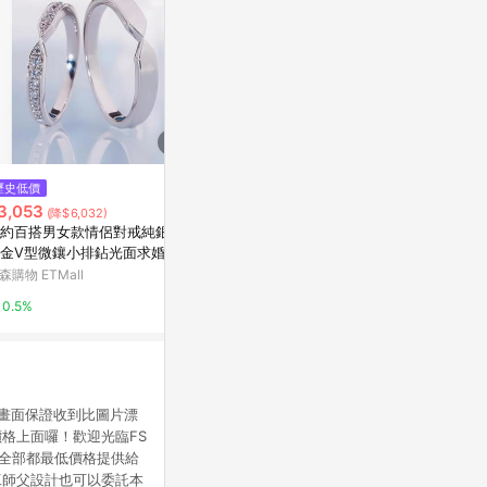
$3,760
歷史低價
降價
赤軍寶飾-幾
3,053
$299
(降$6,032)
(降$61)
赤軍寶飾
約百搭男女款情侶對戒純銀鍍
【Gulicc】古莉可 日系 貓眼石
金V型微鑲小排鉆光面求婚戒
愛心 戒指(戒指 女戒 開口戒 可調
0%
式 造型戒 情人節 母親節 七夕 生
森購物 ETMall
東森購物 ETMall
日禮物)
0.5%
0.5%
的畫面保證收到比圖片漂
格上面囉！歡迎光臨FS
）全部都最低價格提供給
工師父設計也可以委託本