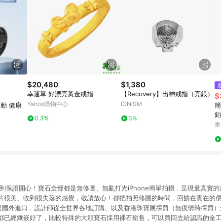
$20,480
$1,380
幸運草 好漂亮黃金戒指
【Recovery】出神戒指（亮銀）
$
Yahoo購物中心
IONISM
運動 健康
簡
鉑
0.3%
3%
指
東
到保證開心！寶石全部都是無修圖、無亂打光iPhone簡單拍攝，呈現最真實
片很美、收到很失落的感覺，敬請放心！都把拍照修圖的時間，回饋在實在的價
部都是國外進口，設計師從全世界各地訂購、以及香港珠寶展採買（無疫情時採買
都已經鑲嵌好了，比較特殊的大顆寶石採用裸石銷售，可以買回去給認識的金