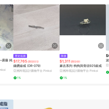
載 Pinkoi APP 後，需透過 LINE 購物前往 Pinkoi 頁面，方享導購資格
$
歷史低價
降價
—露藤 純
波
$17,765
$1,311
(降$935)
(降$69)
亞
鑲鑽線戒 (DR-079)
麻吉系列-狗狗與骨頭925銀戒
koi
亞洲跨境設計購物平台 Pinkoi
亞洲跨境設計購物平台 Pinkoi
1%
1%