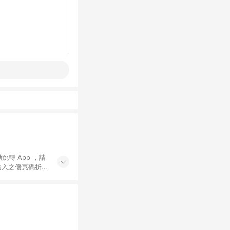
動跳轉 App ，請
輸入之優惠碼折
手動輸入之優惠
行為，不具贈點資
數將於出貨後 45 天
站上之商品規格、
 10. 點數紅包
PP 並完成訂單，不