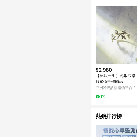
符合導購資格；承上，首次下
$2,980
【比法一生】純銀戒指
銀925手作飾品
亞洲跨境設計購物平台 Pin
1%
熱銷排行榜