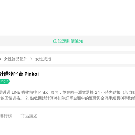
設定到價通知
女性飾品配件
女性戒指
購物平台 Pinkoi
 需透過 LINE 購物前往 Pinkoi 頁面，並在同一瀏覽器於 24 小時內結帳（若自
具點數回饋資格。 2. 點數回饋計算將扣除訂單金額中的運費與金流手續費與手動
點數回饋訂單不得享有 Pinkoi 站方優惠，例如首購優惠，P coins，全站(不包含
E 購物連結到 Pinkoi 以外之網站購買之商品不具贈點資格。 5. 取消訂單或退貨
APP 請更新至Android v4.6.0 / iOS v4.1.5 以上才具贈點資格。 7. 點
排行榜
商品描述
資商品，禮物卡，開館保證金，補運費，攤位費等不具贈點資格。 9. LINE 購物
inkoi 商品資訊頁及購物車不符，以 Pinkoi 購物商品資訊頁及購物車標示為準。
明為準。 11. 若於 LINE 購物前往 Pinkoi 頁面後才首次下載 Pinkoi A