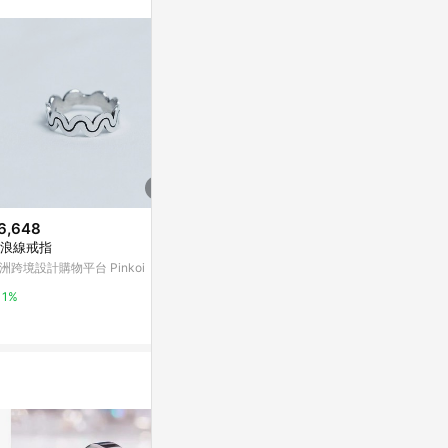
。
6,648
$6,754
$1,180
浪線戒指
【日本直送 名牌中古包】GUCCI
Artpartm
古馳 戒指 銀色 G 925 vintage
| 手工製作 |
洲跨境設計購物平台 Pinkoi
古董 z882dm
亞洲跨境設計購物平台 Pinkoi
亞洲跨境設計購物
1%
1%
1%