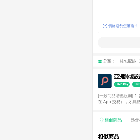
價格趨勢怎麼看？
分類：
鞋包配飾
亞洲跨境設計
[一般商品贈點規則] 1.
在 App 交易），才
扣。 3. LINE 購物
碼)。 4. 透過 LIN
格，部分退款不在此限。 6. 
相似商品
熱銷
後發送。 8. 群眾募
顏色、價位、贈品如與 P
相似商品
使用規則請以點數紅包活動說