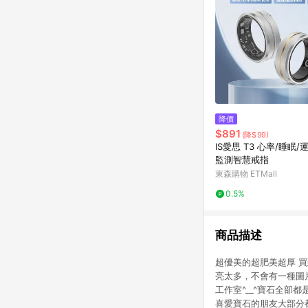
降價
$891
(降$99)
IS愛思 T3 心率/睡眠/
監測智慧戒指
東森購物 ETMall
0.5%
商品描述
超優美的超肥美超厚 買
亮太多，不會有一種圖
工作室^__^寶石全
喜愛寶石的朋友大部分