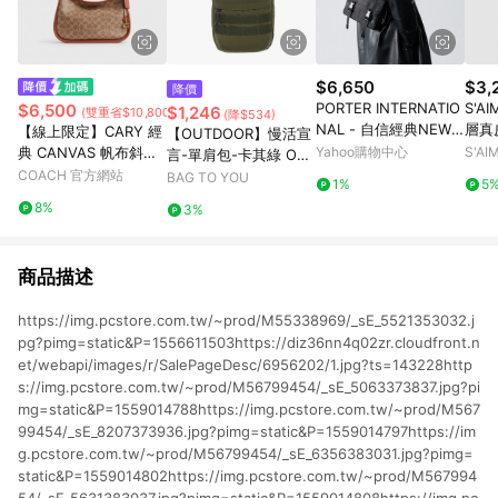
$6,650
$3,
降價
PORTER INTERNATIO
S'AI
$6,500
$1,246
(雙重省$10,800)
(降$534)
NAL - 自信經典NEW
層真
【線上限定】CARY 經
【OUTDOOR】慢活宣
HEAT斜背包 - 全黑
典 CANVAS 帆布斜背
Yahoo購物中心
S'A
言-單肩包-卡其綠 OD2
手袋
COACH 官方網站
33316KI
BAG TO YOU
1%
5
8%
3%
商品描述
https://img.pcstore.com.tw/~prod/M55338969/_sE_5521353032.j
pg?pimg=static&P=1556611503https://diz36nn4q02zr.cloudfront.n
et/webapi/images/r/SalePageDesc/6956202/1.jpg?ts=143228http
s://img.pcstore.com.tw/~prod/M56799454/_sE_5063373837.jpg?pi
mg=static&P=1559014788https://img.pcstore.com.tw/~prod/M567
99454/_sE_8207373936.jpg?pimg=static&P=1559014797https://im
g.pcstore.com.tw/~prod/M56799454/_sE_6356383031.jpg?pimg=
static&P=1559014802https://img.pcstore.com.tw/~prod/M567994