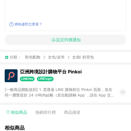
價格趨勢怎麼看？
設定到價通知
分類：
鞋包配飾
女包/皮夾
女側/ 斜背包
亞洲跨境設計購物平台 Pinkoi
[一般商品贈點規則] 1. 需透過 LINE 購物前往 Pinkoi 頁面，並在
同一瀏覽器於 24 小時內結帳（若自動跳轉 App ，請在 App 交
易），才具點數回饋資格。 2. 點數回饋計算將扣除訂單金額中的
運費與金流手續費與手動輸入之優惠碼折扣。 3. LINE 購物點數
回饋訂單不得享有 Pinkoi 站方優惠，例如首購優惠，P coins，
相似商品
熱銷排行榜
商品描述
全站(不包含手動輸入之優惠碼)。 4. 透過 LINE 購物連結到
Pinkoi 以外之網站購買之商品不具贈點資格。 5. 取消訂單或退貨
相似商品
行為，不具贈點資格，部分退款不在此限。 6. APP 請更新至