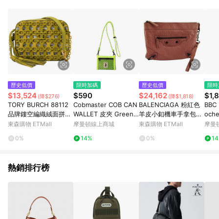
Android v4.6.0 / iOS v4.1.5 以上才具贈點資格。 7. 點數將於出
貨後 45 天後發送。 8. 群眾募資商品，禮物卡，開館保證金，補
運費，攤位費等不具贈點資格。 9. LINE 購物站上之商品規格、
顏色、價位、贈品如與 Pinkoi 商品資訊頁及購物車不符，以
Pinkoi 購物商品資訊頁及購物車標示為準。 10. 點數紅包使用規
則請以點數紅包活動說明為準。 11. 若於 LINE 購物前往 Pinkoi
頁面後才首次下載 Pinkoi APP 並完成訂單，不符合導購資格；承
上，首次下載 Pinkoi APP 後，需透過 LINE 購物前往 Pinkoi 頁
面，方享導購資格。
歷史低價
限時加碼
歷史低價
限時
$13,524
$590
$24,162
$1,
(降$276)
(降$1,818)
TORY BURCH 88112
Cobmaster COB CAN
BALENCIAGA 粉紅色
BBC
品牌鏤空編織絨面拼接
WALLET 皮夾 Green
羊皮小釦機車手拿包
och
斜背包.棕綠
810904000030
【九成新展示品半價出
E B
東森購物 ETMall
摩曼頓線上商城
東森購物 ETMall
摩曼
清-已經過專業臭氧紫
0%
14%
0%
1
外線清潔】
熱銷排行榜