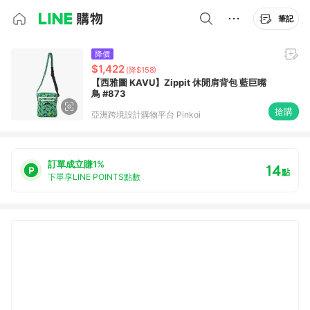
筆記
降價
$1,422
(降$158)
【西雅圖 KAVU】Zippit 休閒肩背包 藍巨嘴
鳥 #873
搶購
亞洲跨境設計購物平台 Pinkoi
訂單成立賺1%
14
點
下單享LINE POINTS點數