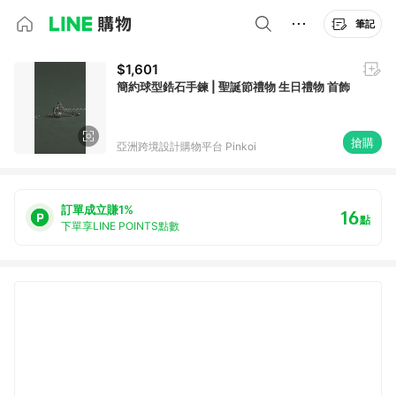
筆記
$1,601
簡約球型鋯石手鍊 | 聖誕節禮物 生日禮物 首飾
搶購
亞洲跨境設計購物平台 Pinkoi
訂單成立賺1%
16
點
下單享LINE POINTS點數