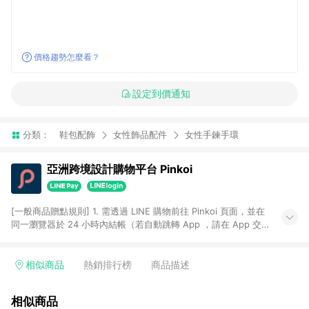
價格趨勢怎麼看？
設定到價通知
分類：
鞋包配飾
女性飾品配件
女性手鍊手環
亞洲跨境設計購物平台 Pinkoi
[一般商品贈點規則] 1. 需透過 LINE 購物前往 Pinkoi 頁面，並在
同一瀏覽器於 24 小時內結帳（若自動跳轉 App ，請在 App 交
易），才具點數回饋資格。 2. 點數回饋計算將扣除訂單金額中的
運費與金流手續費與手動輸入之優惠碼折扣。 3. LINE 購物點數
回饋訂單不得享有 Pinkoi 站方優惠，例如首購優惠，P coins，
相似商品
熱銷排行榜
商品描述
全站(不包含手動輸入之優惠碼)。 4. 透過 LINE 購物連結到
Pinkoi 以外之網站購買之商品不具贈點資格。 5. 取消訂單或退貨
相似商品
行為，不具贈點資格，部分退款不在此限。 6. APP 請更新至