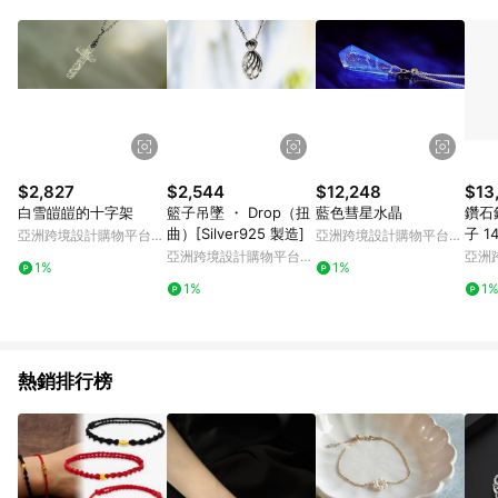
Android v4.6.0 / iOS v4.1.5 以上才具贈點資格。 7. 點數將於出
貨後 45 天後發送。 8. 群眾募資商品，禮物卡，開館保證金，補
運費，攤位費等不具贈點資格。 9. LINE 購物站上之商品規格、
顏色、價位、贈品如與 Pinkoi 商品資訊頁及購物車不符，以
Pinkoi 購物商品資訊頁及購物車標示為準。 10. 點數紅包使用規
則請以點數紅包活動說明為準。 11. 若於 LINE 購物前往 Pinkoi
頁面後才首次下載 Pinkoi APP 並完成訂單，不符合導購資格；承
上，首次下載 Pinkoi APP 後，需透過 LINE 購物前往 Pinkoi 頁
面，方享導購資格。
$2,827
$2,544
$12,248
$13
白雪皚皚的十字架
籃子吊墜 ・ Drop（扭
藍色彗星水晶
鑽石
曲）[Silver925 製造]
子 
亞洲跨境設計購物平台
亞洲跨境設計購物平台
飾 
Pinkoi
Pinkoi
亞洲跨境設計購物平台
亞洲
1%
1%
Pinkoi
Pinko
1%
1
熱銷排行榜