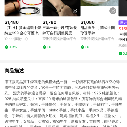
$1,480
$1,780
$1,080
歷史
【TLH】黃金編織手鍊
三島一嶼手鍊/有延長
甜甜圈圈 可調式手圍
$15
純金999 金心守護 約
鍊可自行調整長度
珍珠手鍊
IM
重0.03錢±0.01
Yahoo購物中心
亞洲跨境設計購物平台
亞洲跨境設計購物平台
中性
Pinkoi
Pinkoi
鈦鋼
東森購
0.3%
1%
1%
0.
商品描述
用這款高品質手鍊讓您的佩搭煥然一新。 一顆鑽石切割的鋯石在空心球
體中發出嘎嘎的聲音，它是一件時尚首飾，可為任何裝扮增添完美的光
彩。 漂亮的手鍊適合疊穿，適合任何場合佩戴。材料：925 純銀顏色：
925 純銀吊墜尺寸：直徑 10 毫米的球體包裝：所有飾物都會連同簡約精
美的禮盒寄出。類別：手鍊情侶，手鏈女，手鐲刻字，手鏈刻字，手鍊男
生，手鍊女生，手鍊平價，pinkoi手鍊，手錶水晶，手鍊水晶，手鍊禮
物，手鍊銀，情人節禮物女朋友，媽媽禮物實用，送禮女生，禮物女生，
送禮男生，女飾品，女禮物，禮物男生，送禮女友，首飾男，飾品香港，