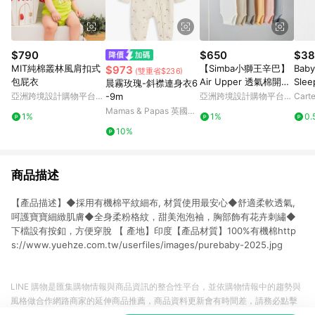
$790
$650
$38
MIT純棉叢林風肩扣式
【Simba小獅王辛巴】
Baby
$973
(雙重省$236)
包屁衣
Air Upper 透氣棉開襟
Slee
晨霧玫瑰-斜襟連身衣6
包屁衣80cm/90cm(無
亞洲跨境設計購物平台
-9m
亞洲跨境設計購物平台
Carte
袖)
Pinkoi
Pinkoi
Mamas & Papas 英國第
1%
1%
0.
一育兒品牌
10%
商品描述
【產品描述】◆採用有機棉平紋細布, 材質使用最安心◆舒適柔軟透氣,
呵護寶寶細緻肌膚◆全身柔粉格紋，甜美泡泡袖，胸部飾有花卉刺繡◆
下檔設有按釦，方便穿脫 【 產地】印度【產品材質】100%有機棉http
s://www.yuehze.com.tw/userfiles/images/purebaby-2025.jpg
LINE 購物是匯集購物情報與商品資訊的整合性平台，並依購物情報中的趨勢與
風格做合作網路商家的延伸商品推薦，商品資料更新會有時間差，請務必點擊
商品至各合作網路商家，確認現售價與購物條件，一切資訊以合作廠商網頁為