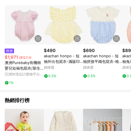
Android v4.6.0 / iOS v4.1.5 以上才具贈點資格。 7. 點數將於出
貨後 45 天後發送。 8. 群眾募資商品，禮物卡，開館保證金，補
運費，攤位費等不具贈點資格。 9. LINE 購物站上之商品規格、
顏色、價位、贈品如與 Pinkoi 商品資訊頁及購物車不符，以
Pinkoi 購物商品資訊頁及購物車標示為準。 10. 點數紅包使用規
則請以點數紅包活動說明為準。 11. 若於 LINE 購物前往 Pinkoi
頁面後才首次下載 Pinkoi APP 並完成訂單，不符合導購資格；承
上，首次下載 Pinkoi APP 後，需透過 LINE 購物前往 Pinkoi 頁
面，方享導購資格。
$490
$690
$89
降價
akachan honpo - 短
akachan honpo - 短
akac
$1,971
(降$219)
袖外出包屁衣-滿版印
袖拼接平織包屁衣-格
袖兔
澳洲Purebaby有機棉
花 薄紗-黃色
紋-淺藍色
媽咪愛
媽咪愛
媽咪
嬰兒短袖包屁衣/新生
兒 連身衣 粉紅格紋
亞洲跨境設計購物平台
0.5%
0.5%
0.
Pinkoi
1%
熱銷排行榜