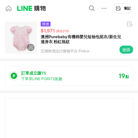
筆記
降價
$1,971
(降$219)
澳洲Purebaby有機棉嬰兒短袖包屁衣/新生兒
連身衣 粉紅格紋
搶購
亞洲跨境設計購物平台 Pinkoi
訂單成立賺1%
19
點
下單享LINE POINTS點數