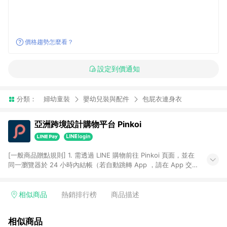
價格趨勢怎麼看？
設定到價通知
分類：
婦幼童裝
嬰幼兒裝與配件
包屁衣連身衣
亞洲跨境設計購物平台 Pinkoi
[一般商品贈點規則] 1. 需透過 LINE 購物前往 Pinkoi 頁面，並在
同一瀏覽器於 24 小時內結帳（若自動跳轉 App ，請在 App 交
易），才具點數回饋資格。 2. 點數回饋計算將扣除訂單金額中的
運費與金流手續費與手動輸入之優惠碼折扣。 3. LINE 購物點數
回饋訂單不得享有 Pinkoi 站方優惠，例如首購優惠，P coins，
相似商品
熱銷排行榜
商品描述
全站(不包含手動輸入之優惠碼)。 4. 透過 LINE 購物連結到
Pinkoi 以外之網站購買之商品不具贈點資格。 5. 取消訂單或退貨
相似商品
行為，不具贈點資格，部分退款不在此限。 6. APP 請更新至