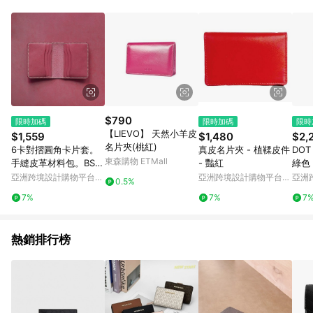
Android v4.6.0 / iOS v4.1.5 以上才具贈點資格。 7. 點數將於出
貨後 45 天後發送。 8. 群眾募資商品，禮物卡，開館保證金，補
運費，攤位費等不具贈點資格。 9. LINE 購物站上之商品規格、
顏色、價位、贈品如與 Pinkoi 商品資訊頁及購物車不符，以
Pinkoi 購物商品資訊頁及購物車標示為準。 10. 點數紅包使用規
則請以點數紅包活動說明為準。 11. 若於 LINE 購物前往 Pinkoi
頁面後才首次下載 Pinkoi APP 並完成訂單，不符合導購資格；承
上，首次下載 Pinkoi APP 後，需透過 LINE 購物前往 Pinkoi 頁
面，方享導購資格。
$790
限時加碼
限時加碼
限時
【LIEVO】 天然小羊皮
$1,559
$1,480
$2,
名片夾(桃紅)
6卡對摺圓角卡片套。
真皮名片夾 - 植鞣皮件
DO
東森購物 ETMall
手縫皮革材料包。BSP
- 豔紅
綠色
066
亞洲跨境設計購物平台
亞洲跨境設計購物平台
亞洲
0.5%
Pinkoi
Pinkoi
Pinko
7%
7%
7
熱銷排行榜