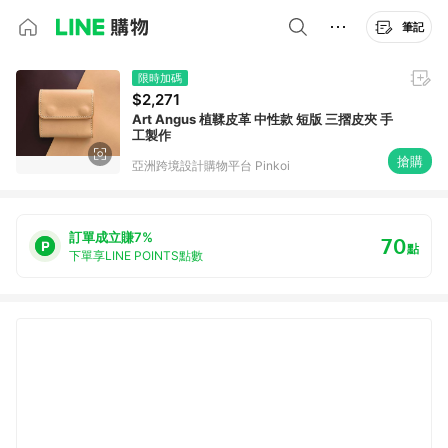
筆記
限時加碼
$2,271
Art Angus 植鞣皮革 中性款 短版 三摺皮夾 手
工製作
搶購
亞洲跨境設計購物平台 Pinkoi
訂單成立賺7%
70
點
下單享LINE POINTS點數