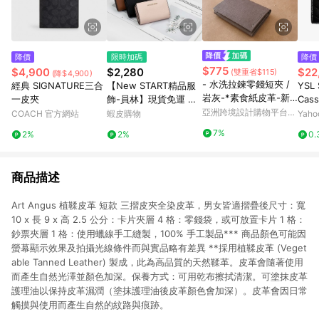
降價
限時加碼
降價
$775
$4,900
$2,280
$22
(雙重省$115)
(降$4,900)
- 水洗拉鍊零錢短夾 /
經典 SIGNATURE三合
【New START精品服
YSL
岩灰-*素食紙皮革-新
一皮夾
飾-員林】現貨免運 Mi
Cas
品
chael Kors MK 零錢袋
亞洲跨境設計購物平台
革 
COACH 官方網站
蝦皮購物
Yah
Pinkoi
中夾 短夾 女生短夾 母
零錢包
7%
2%
2%
0.
親節
943
商品描述
Art Angus 植鞣皮革 短款 三摺皮夾全染皮革，男女皆適摺疊後尺寸：寬
10 x 長 9 x 高 2.5 公分：卡片夾層 4 格：零錢袋，或可放置卡片 1 格：
鈔票夾層 1 格：使用蠟線手工縫製，100% 手工製品*** 商品顏色可能因
螢幕顯示效果及拍攝光線條件而與實品略有差異 **採用植鞣皮革 (Veget
able Tanned Leather) 製成，此為高品質的天然鞣革。皮革會隨著使用
而產生自然光澤並顏色加深。保養方式：可用乾布擦拭清潔。可塗抹皮革
護理油以保持皮革濕潤（塗抹護理油後皮革顏色會加深）。皮革會因日常
觸摸與使用而產生自然的紋路與痕跡。