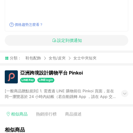
價格趨勢怎麼看？
設定到價通知
分類：
鞋包配飾
女包/皮夾
女士中夾短夾
亞洲跨境設計購物平台 Pinkoi
[一般商品贈點規則] 1. 需透過 LINE 購物前往 Pinkoi 頁面，並在
同一瀏覽器於 24 小時內結帳（若自動跳轉 App ，請在 App 交
易），才具點數回饋資格。 2. 點數回饋計算將扣除訂單金額中的
運費與金流手續費與手動輸入之優惠碼折扣。 3. LINE 購物點數
回饋訂單不得享有 Pinkoi 站方優惠，例如首購優惠，P coins，
相似商品
熱銷排行榜
商品描述
全站(不包含手動輸入之優惠碼)。 4. 透過 LINE 購物連結到
Pinkoi 以外之網站購買之商品不具贈點資格。 5. 取消訂單或退貨
相似商品
行為，不具贈點資格，部分退款不在此限。 6. APP 請更新至