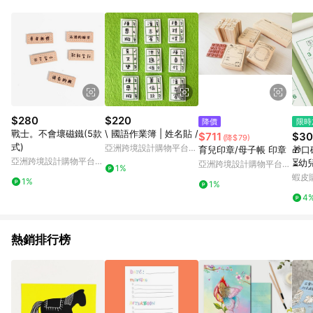
Android v4.6.0 / iOS v4.1.5 以上才具贈點資格。 7. 點數將於出
貨後 45 天後發送。 8. 群眾募資商品，禮物卡，開館保證金，補
運費，攤位費等不具贈點資格。 9. LINE 購物站上之商品規格、
顏色、價位、贈品如與 Pinkoi 商品資訊頁及購物車不符，以
Pinkoi 購物商品資訊頁及購物車標示為準。 10. 點數紅包使用規
則請以點數紅包活動說明為準。 11. 若於 LINE 購物前往 Pinkoi
頁面後才首次下載 Pinkoi APP 並完成訂單，不符合導購資格；承
上，首次下載 Pinkoi APP 後，需透過 LINE 購物前往 Pinkoi 頁
面，方享導購資格。
$280
$220
降價
限時
戰士。不會壞磁鐵(5款
\ 國語作業簿 | 姓名貼 /
$711
$30
(降$79)
式)
亞洲跨境設計購物平台
育兒印章/母子帳 印章
🎁
Pinkoi
亞洲跨境設計購物平台
⏳幼
亞洲跨境設計購物平台
1%
Pinkoi
字學
Pinkoi
蝦皮
1%
1%
內加
4
本 D
熱銷排行榜