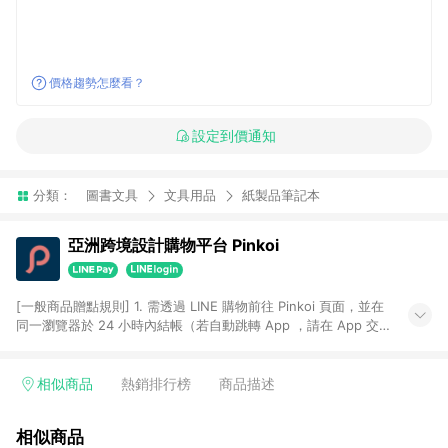
價格趨勢怎麼看？
設定到價通知
分類：
圖書文具
文具用品
紙製品筆記本
亞洲跨境設計購物平台 Pinkoi
[一般商品贈點規則] 1. 需透過 LINE 購物前往 Pinkoi 頁面，並在
同一瀏覽器於 24 小時內結帳（若自動跳轉 App ，請在 App 交
易），才具點數回饋資格。 2. 點數回饋計算將扣除訂單金額中的
運費與金流手續費與手動輸入之優惠碼折扣。 3. LINE 購物點數
回饋訂單不得享有 Pinkoi 站方優惠，例如首購優惠，P coins，
相似商品
熱銷排行榜
商品描述
全站(不包含手動輸入之優惠碼)。 4. 透過 LINE 購物連結到
Pinkoi 以外之網站購買之商品不具贈點資格。 5. 取消訂單或退貨
相似商品
行為，不具贈點資格，部分退款不在此限。 6. APP 請更新至