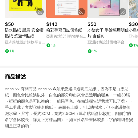
$50
$142
$50
$30
防水貼紙 黑馬 安全帽
粉彩手寫日誌便條紙
才德女子 手繪萬用明信
小島
貼紙 悠遊卡貼紙
片 含信封
亞洲跨境設計購物平台
亞洲
Pinkoi
Pinko
亞洲跨境設計購物平台
亞洲跨境設計購物平台
1%
1
Pinkoi
Pinkoi
1%
1%
商品描述
〰️ 〰️ 〰️ 有關商品 〰️ 〰️ 〰️⚠️如果您選擇透明底貼紙，因為不是白墨貼
紙，顏色會比較淡以外，白色的部分印出來會是透明的喔⚠️・一組30張
（框框的顏色是可以換的！一組限單色。在備註欄告訴我就可以了🙂）・
手工剪裁 / 客製化姓名貼紙・ 表面有上膜，可以防撥水，但不建議整個
泡水😃・尺寸：長約3CM，寬約2.5CM（單名貼紙會比較短，四個字的
名字會比較長，詳見上方樣品圖）・如果姓名筆畫比較多，字的粗細會變
細是正常的喲！