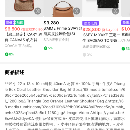
$3,280
歷史低價
S'AIME Prime 2WAY頭
$6,500
$1,
$28,800
(雙重省$10,800)
(降$3,700)
層真皮拉鍊軟包(S)
【線上限定】CARY 經
素面
ISSEY MIYAKE 三宅一
典 CANVAS 帆布斜背
S'AIME東京企劃
生 BAOBAO TONNEA
CHAR
手袋
COACH 官方網站
U MATTE霧面幾何菱
康是美網購eShop
5%
5
格翻蓋斜背包-任選色
8%
0%
商品描述
**尺寸 22 x 13 x 10cm繩長 40cm∆ 材質 ∆- 100% 手縫- 牛皮∆ Triang
le Box Coral Leather Shoulder Bag ∆https://68.media.tumblr.com/6
69c7f2de20c5b45ad1e57dac09da782/tumblr_ovjtab5xPc1sad3e8o
1_1280.jpg∆ Triangle Box Orange Leather Shoulder Bag ∆https://6
8.media.tumblr.com/02ead310fa63fdb09948f43a07cedc5e/tumblr_
ovhz802Svq1sad3e8o1_1280.jpg∆ Image Video ∆https://youtu.be/
EswUJvZdyw0∆ 使用及保養方式 ∆- 皮革若使用不慎淋到雨水，須將水
珠拭乾後放置陰涼處風乾即可。- 皮件須保存於空氣流通的地方。- 皮革