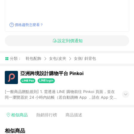
價格趨勢怎麼看？
設定到價通知
分類：
鞋包配飾
女包/皮夾
女側/ 斜背包
亞洲跨境設計購物平台 Pinkoi
[一般商品贈點規則] 1. 需透過 LINE 購物前往 Pinkoi 頁面，並在
同一瀏覽器於 24 小時內結帳（若自動跳轉 App ，請在 App 交
易），才具點數回饋資格。 2. 點數回饋計算將扣除訂單金額中的
運費與金流手續費與手動輸入之優惠碼折扣。 3. LINE 購物點數
回饋訂單不得享有 Pinkoi 站方優惠，例如首購優惠，P coins，
相似商品
熱銷排行榜
商品描述
全站(不包含手動輸入之優惠碼)。 4. 透過 LINE 購物連結到
Pinkoi 以外之網站購買之商品不具贈點資格。 5. 取消訂單或退貨
相似商品
行為，不具贈點資格，部分退款不在此限。 6. APP 請更新至