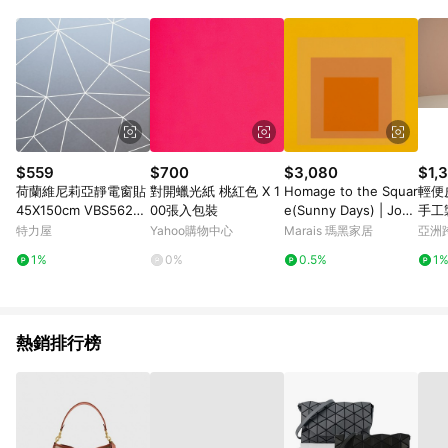
Android v4.6.0 / iOS v4.1.5 以上才具贈點資格。 7. 點數將於出
貨後 45 天後發送。 8. 群眾募資商品，禮物卡，開館保證金，補
運費，攤位費等不具贈點資格。 9. LINE 購物站上之商品規格、
顏色、價位、贈品如與 Pinkoi 商品資訊頁及購物車不符，以
Pinkoi 購物商品資訊頁及購物車標示為準。 10. 點數紅包使用規
則請以點數紅包活動說明為準。 11. 若於 LINE 購物前往 Pinkoi
頁面後才首次下載 Pinkoi APP 並完成訂單，不符合導購資格；承
上，首次下載 Pinkoi APP 後，需透過 LINE 購物前往 Pinkoi 頁
面，方享導購資格。
$559
$700
$3,080
$1,
荷蘭維尼莉亞靜電窗貼
對開蠟光紙 桃紅色 X 1
Homage to the Squar
輕便皮
45X150cm VBS56227
00張入包裝
e(Sunny Days) | Jose
手工
多邊形
f Albers - 銀色鋁框-中
刻字
特力屋
Yahoo購物中心
Marais 瑪黑家居
亞洲
尺寸
Pinko
1%
0%
0.5%
1
熱銷排行榜