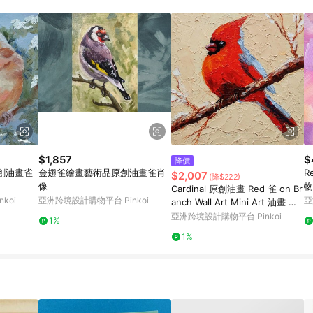
載 Pinkoi APP 後，需透過 LINE 購物前往 Pinkoi 頁面，方享導購資格
$1,857
$
降價
創油畫雀
金翅雀繪畫藝術品原創油畫雀肖
R
$2,007
(降$222)
像
物
Cardinal 原創油畫 Red 雀 on Br
koi
亞洲跨境設計購物平台 Pinkoi
亞
anch Wall Art Mini Art 油畫 油
畫原作
亞洲跨境設計購物平台 Pinkoi
1%
1%