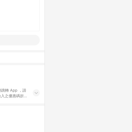
動跳轉 App ，請
輸入之優惠碼折
手動輸入之優惠
行為，不具贈點資
數將於出貨後 45 天
站上之商品規格、
 10. 點數紅包
PP 並完成訂單，不