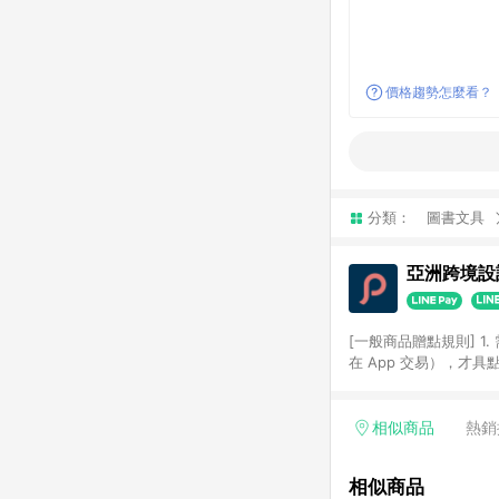
價格趨勢怎麼看？
分類：
圖書文具
亞洲跨境設計
[一般商品贈點規則] 1.
在 App 交易），才
扣。 3. LINE 購物
碼)。 4. 透過 LIN
格，部分退款不在此限。 6. 
相似商品
熱銷
後發送。 8. 群眾募
顏色、價位、贈品如與 P
相似商品
使用規則請以點數紅包活動說