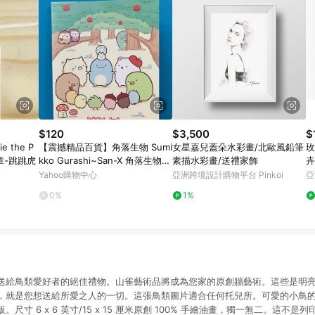
$120
$3,500
$
 the P
【震撼精品百貨】角落生物 Sumi
女星嘉兒蓋朵水彩畫/北歐風鉛筆
玫
章-跳跳虎
kko Gurashi~San-X 角落生物心
素描水彩畫/送禮家飾
卉
情圖畫本-樹林#70522
Yahoo購物中心
亞洲跨境設計購物平台 Pinkoi
亞
0%
1%
送給鳥類愛好者的絕佳禮物。山雀藝術品將成為您家的原創牆藝術。這些是明
，就是您想送給所愛之人的一切。這張鳥類圖片適合任何托兒所。可愛的小鳥
尺寸 6 x 6 英寸/15 x 15 厘米原創 100% 手繪油畫，獨一無二。這不