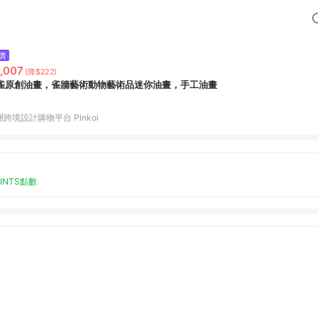
價
,007
(降$222)
雀原創油畫，雀牆藝術動物藝術品迷你油畫，手工油畫
跨境設計購物平台 Pinkoi
OINTS點數