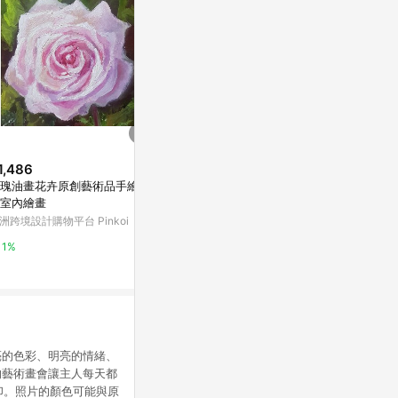
1,486
$9,660
$500
瑰油畫花卉原創藝術品手繪花
人類油畫金箔繪畫抽象臉畫
DIY手作3D
室內繪畫
列 -孟加拉虎
亞洲跨境設計購物平台 Pinkoi
洲跨境設計購物平台 Pinkoi
亞洲跨境設計購物
1%
1%
1%
亮的色彩、明亮的情緒、
的藝術畫會讓主人每天都
是列印。照片的顏色可能與原