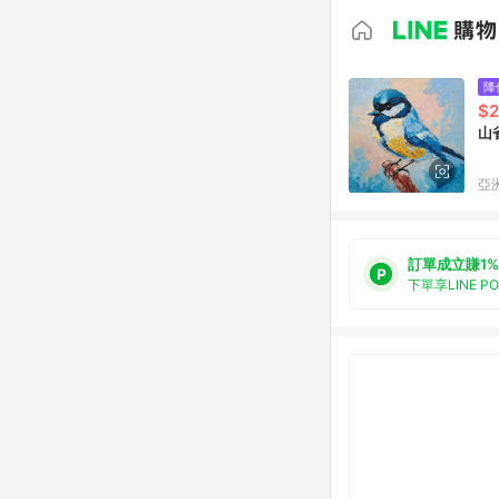
降
$2
山
亞洲
訂單成立賺1%
下單享LINE P