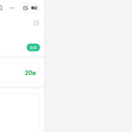
筆記
搶購
20
點