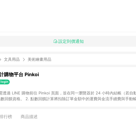
設定到價通知
文具用品
美術繪畫用品
購物平台 Pinkoi
 需透過 LINE 購物前往 Pinkoi 頁面，並在同一瀏覽器於 24 小時內結帳（若自
具點數回饋資格。 2. 點數回饋計算將扣除訂單金額中的運費與金流手續費與手動
點數回饋訂單不得享有 Pinkoi 站方優惠，例如首購優惠，P coins，全站(不包含
E 購物連結到 Pinkoi 以外之網站購買之商品不具贈點資格。 5. 取消訂單或退貨
APP 請更新至Android v4.6.0 / iOS v4.1.5 以上才具贈點資格。 7. 點
排行榜
商品描述
資商品，禮物卡，開館保證金，補運費，攤位費等不具贈點資格。 9. LINE 購物
inkoi 商品資訊頁及購物車不符，以 Pinkoi 購物商品資訊頁及購物車標示為準。
明為準。 11. 若於 LINE 購物前往 Pinkoi 頁面後才首次下載 Pinkoi A