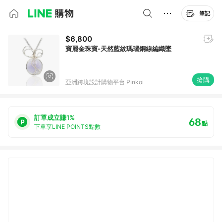
筆記
$6,800
寶麗金珠寶-天然藍紋瑪瑙銅線編織墜
搶購
亞洲跨境設計購物平台 Pinkoi
訂單成立賺1%
68
點
下單享LINE POINTS點數