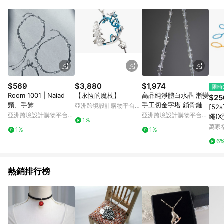
Android v4.6.0 / iOS v4.1.5 以上才具贈點資格。 7. 點數將於出
貨後 45 天後發送。 8. 群眾募資商品，禮物卡，開館保證金，補
運費，攤位費等不具贈點資格。 9. LINE 購物站上之商品規格、
顏色、價位、贈品如與 Pinkoi 商品資訊頁及購物車不符，以
Pinkoi 購物商品資訊頁及購物車標示為準。 10. 點數紅包使用規
則請以點數紅包活動說明為準。 11. 若於 LINE 購物前往 Pinkoi
頁面後才首次下載 Pinkoi APP 並完成訂單，不符合導購資格；承
上，首次下載 Pinkoi APP 後，需透過 LINE 購物前往 Pinkoi 頁
面，方享導購資格。
$569
$3,880
$1,974
限時
Room 1001 | Naiad
【永恆的魔杖】
高品純淨體白水晶 漸變
$25
頸、手飾
手工切金字塔 鎖骨鏈
亞洲跨境設計購物平台
[5
Pinkoi
亞洲跨境設計購物平台
亞洲跨境設計購物平台
繩(X
1%
Pinkoi
Pinkoi
萬家
1%
1%
6
熱銷排行榜