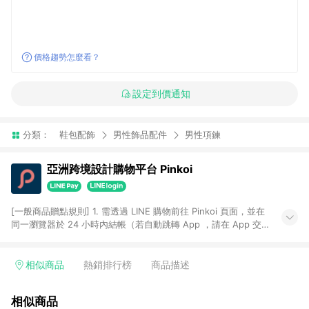
價格趨勢怎麼看？
設定到價通知
分類：
鞋包配飾
男性飾品配件
男性項鍊
亞洲跨境設計購物平台 Pinkoi
[一般商品贈點規則] 1. 需透過 LINE 購物前往 Pinkoi 頁面，並在
同一瀏覽器於 24 小時內結帳（若自動跳轉 App ，請在 App 交
易），才具點數回饋資格。 2. 點數回饋計算將扣除訂單金額中的
運費與金流手續費與手動輸入之優惠碼折扣。 3. LINE 購物點數
回饋訂單不得享有 Pinkoi 站方優惠，例如首購優惠，P coins，
相似商品
熱銷排行榜
商品描述
全站(不包含手動輸入之優惠碼)。 4. 透過 LINE 購物連結到
Pinkoi 以外之網站購買之商品不具贈點資格。 5. 取消訂單或退貨
相似商品
行為，不具贈點資格，部分退款不在此限。 6. APP 請更新至