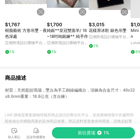
$1,767
$1,700
$3,015
$1,
樹脂藝術 方形吊墜・夜
純銀**皇冠雙面羊/ 16
花樣滑冰鞋 銀色吊墜
Mini
色深處
~18吋純銀鍊** 純手作
n
亞洲跨境設計購物平台
Pinkoi
亞洲跨境設計購物平台
亞洲跨境設計購物平台
Lulu
1%
Pinkoi
Pinkoi
1%
1%
3
商品描述
材質：天然藍紋瑪瑙，墜台為手工銅線編織台，項鍊為合金尺寸：49x32
x8.6mm重量：18.8公克（含台鍊）
LINE 購物是匯集購物情報與商品資訊的整合性平台，並依購物情報中的趨勢與
風格做合作網路商家的延伸商品推薦，商品資料更新會有時間差，請務必點擊
商品至各合作網路商家，確認現售價與購物條件，一切資訊以合作廠商網頁為
前往賣場
1%
準。
加入筆記
設定到價通知