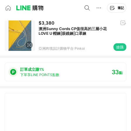
筆記
$3,380
澳洲Sunny Cords CP值很高的三層小花
LOVE U 帽鍊|眼鏡鍊|口罩鍊
搶購
亞洲跨境設計購物平台 Pinkoi
訂單成立賺1%
33
點
下單享LINE POINTS點數