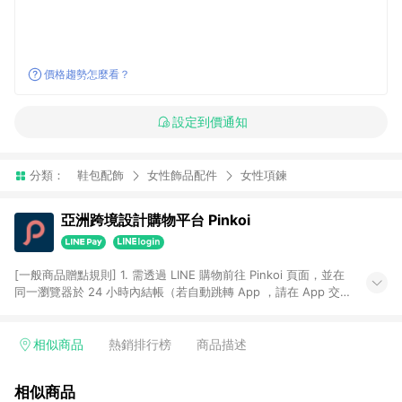
價格趨勢怎麼看？
設定到價通知
分類：
鞋包配飾
女性飾品配件
女性項鍊
亞洲跨境設計購物平台 Pinkoi
[一般商品贈點規則] 1. 需透過 LINE 購物前往 Pinkoi 頁面，並在
同一瀏覽器於 24 小時內結帳（若自動跳轉 App ，請在 App 交
易），才具點數回饋資格。 2. 點數回饋計算將扣除訂單金額中的
運費與金流手續費與手動輸入之優惠碼折扣。 3. LINE 購物點數
回饋訂單不得享有 Pinkoi 站方優惠，例如首購優惠，P coins，
相似商品
熱銷排行榜
商品描述
全站(不包含手動輸入之優惠碼)。 4. 透過 LINE 購物連結到
Pinkoi 以外之網站購買之商品不具贈點資格。 5. 取消訂單或退貨
相似商品
行為，不具贈點資格，部分退款不在此限。 6. APP 請更新至