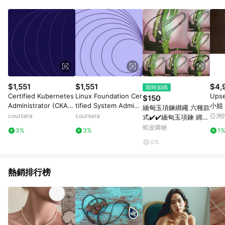
Android v4.6.0 / iOS v4.1.5 以上才具贈點資格。 7. 點數將於出
貨後 45 天後發送。 8. 群眾募資商品，禮物卡，開館保證金，補
運費，攤位費等不具贈點資格。 9. LINE 購物站上之商品規格、
顏色、價位、贈品如與 Pinkoi 商品資訊頁及購物車不符，以
Pinkoi 購物商品資訊頁及購物車標示為準。 10. 點數紅包使用規
則請以點數紅包活動說明為準。 11. 若於 LINE 購物前往 Pinkoi
頁面後才首次下載 Pinkoi APP 並完成訂單，不符合導購資格；承
上，首次下載 Pinkoi APP 後，需透過 LINE 購物前往 Pinkoi 頁
面，方享導購資格。
$1,551
$1,551
$4,
限時加碼
Certified Kubernetes
Linux Foundation Cer
Upse
$150
Administrator (CKA):
tified System Admini
小姐
緬甸玉項鍊綁繩 六種款
Unit 3
strator (LFCS): Unit 3
rved
coursera
coursera
亞洲
式✔️✔️緬甸玉項鍊 綁繩
Pinko
專用 緬甸玉墜綁繩專用
蝦皮購物
3%
3%
1
A3204
0%
熱銷排行榜