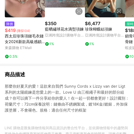
$350
$6,477
降價
限時
藍晒繡球花水滴型項鍊
珍珠蝴蝶結項鍊
$419
$18
(降$104)
亞洲跨境設計購物平台
亞洲跨境設計購物平台
西太后珍珠項鏈毛衣鏈
鎖骨
Pinkoi
Pinkoi
女2026新款高級感鎖
骨鏈 
1%
1%
骨頸鏈輕奢小眾土星配
圓環
東森購物 ETMall
蝦皮
飾
搭簡
0.5%
1
鎖骨
商品描述
那麼你好夏天的愛！這款來自我們 Sunny Cords x Lizzy van der Ligt
系列的太陽鏡鍊是您愛上的一款。Love U 由三根繩子和最好的部分組
成？你可以摘下一件分享給你的愛人！在一起一切都會更好！設計國別：
荷蘭尺寸：72cm保養說明：鏈條由不銹鋼製成，鍍18K金/鍍銀，外加保
護塗層，不會褪色。規格：適合任何尺寸的框架
LINE 購物是匯集購物情報與商品資訊的整合性平台，並依購物情報中的趨勢與
風格做合作網路商家的延伸商品推薦，商品資料更新會有時間差，請務必點擊