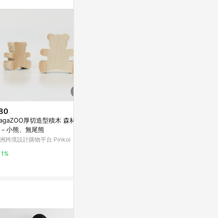
。
80
$50
$180
agaZOO厚切造型積木 森林系
小熊軟糖防水貼紙 | 檸檬雪酪口
猩猩的ㄥ / 
－小熊、無尾熊
味
亞洲跨境設計購物
洲跨境設計購物平台 Pinkoi
亞洲跨境設計購物平台 Pinkoi
1%
1%
1%