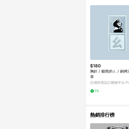
符合導購資格；承上，首次下
$180
胸針 / 貓熊的ㄠ / 銅
章
亞洲跨境設計購物平台 Pin
1%
熱銷排行榜