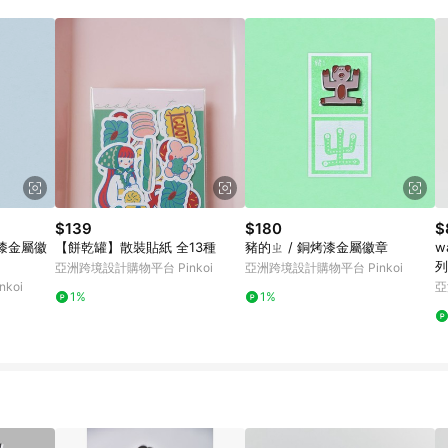
載 Pinkoi APP 後，需透過 LINE 購物前往 Pinkoi 頁面，方享導購資格
$139
$180
$
烤漆金屬徽
【餅乾罐】散裝貼紙 全13種
豬的ㄓ / 銅烤漆金屬徽章
w
列
亞洲跨境設計購物平台 Pinkoi
亞洲跨境設計購物平台 Pinkoi
koi
亞
1%
1%