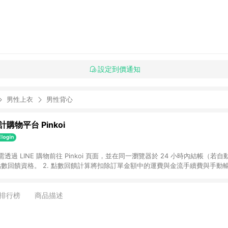
設定到價通知
男性上衣
男性背心
購物平台 Pinkoi
 需透過 LINE 購物前往 Pinkoi 頁面，並在同一瀏覽器於 24 小時內結帳（若自
具點數回饋資格。 2. 點數回饋計算將扣除訂單金額中的運費與金流手續費與手動
點數回饋訂單不得享有 Pinkoi 站方優惠，例如首購優惠，P coins，全站(不包含
E 購物連結到 Pinkoi 以外之網站購買之商品不具贈點資格。 5. 取消訂單或退貨
APP 請更新至Android v4.6.0 / iOS v4.1.5 以上才具贈點資格。 7. 點
排行榜
商品描述
資商品，禮物卡，開館保證金，補運費，攤位費等不具贈點資格。 9. LINE 購物
inkoi 商品資訊頁及購物車不符，以 Pinkoi 購物商品資訊頁及購物車標示為準。
明為準。 11. 若於 LINE 購物前往 Pinkoi 頁面後才首次下載 Pinkoi A