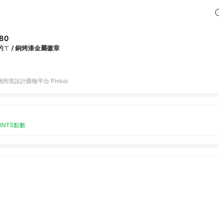
80
的ㄒ / 銅烤漆金屬徽章
跨境設計購物平台 Pinkoi
OINTS點數