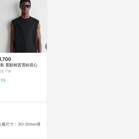
1,700
$1,700
$1,785
裝 寬鬆棉質雪紡背心
男裝 寬鬆棉質雪紡背心
【蒼云】 新
暗紋內搭/背
OS TW
COS TW
亞洲跨境設計購物
5%
5%
1%
尺寸：30*30mm厚