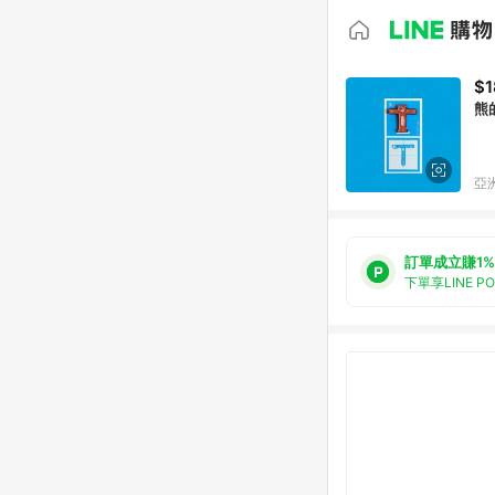
$1
熊
亞洲
訂單成立賺1%
下單享LINE P