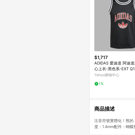
$1,717
ADIDAS 愛迪達 阿迪達
心上衣-黑色系-EXT Q12
Y-JP1003
Yahoo購物中心
1%
商品描述
注音符號實體化！熊的「
度：1.4mm配件：蝴蝶