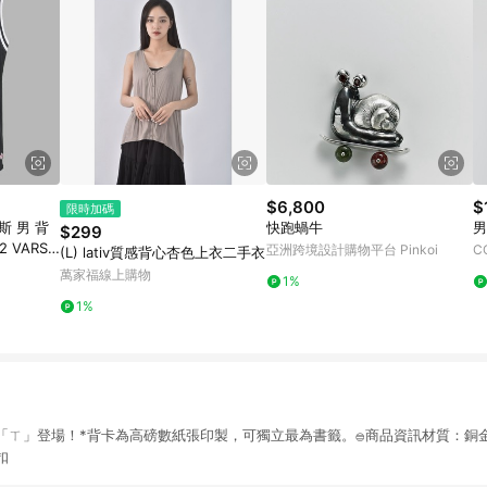
$6,800
$
限時加碼
斯 男 背
快跑蝸牛
男
$299
 VARSIT
亞洲跨境設計購物平台 Pinkoi
C
(L) lativ質感背心杏色上衣二手衣
萬家福線上購物
1%
1%
ㄒ」登場！*背卡為高磅數紙張印製，可獨立最為書籤。𓐍商品資訊材質：銅金屬
扣