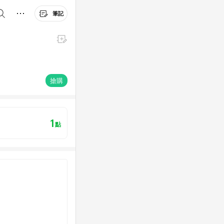
筆記
搶購
1
點