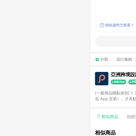
價格趨勢怎麼看？
分類：
流行服飾
亞洲跨境設計
[一般商品贈點規則] 1.
在 App 交易），才
扣。 3. LINE 購物
碼)。 4. 透過 LIN
格，部分退款不在此限。 6. 
相似商品
熱銷
後發送。 8. 群眾募
顏色、價位、贈品如與 P
相似商品
使用規則請以點數紅包活動說