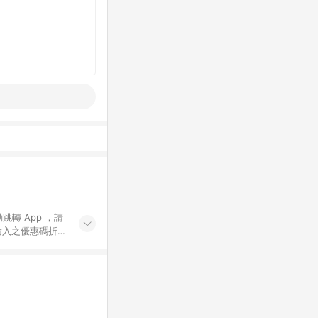
動跳轉 App ，請
輸入之優惠碼折
手動輸入之優惠
行為，不具贈點資
數將於出貨後 45 天
站上之商品規格、
 10. 點數紅包
PP 並完成訂單，不