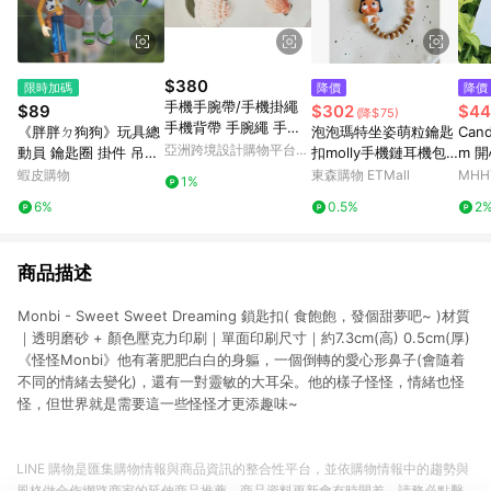
$380
限時加碼
降價
降價
手機手腕帶/手機掛繩
$89
$302
$44
(降$75)
手機背帶 手腕繩 手機
《胖胖ㄉ狗狗》玩具總
泡泡瑪特坐姿萌粒鑰匙
Cand
繩 背繩 吊飾 吊繩
亞洲跨境設計購物平台
動員 鑰匙圈 掛件 吊飾
扣molly手機鏈耳機包
m 
Pinkoi
胡迪 巴斯光年 叉奇 抱
包汽車掛件可愛小禮物
蝦皮購物
東森購物 ETMall
MH
1%
抱龍 收藏 玩具
6%
0.5%
2
商品描述
Monbi - Sweet Sweet Dreaming 鎖匙扣( 食飽飽，發個甜夢吧~ )材質
｜透明磨砂 + 顏色壓克力印刷｜單面印刷尺寸｜約7.3cm(高) 0.5cm(厚)
《怪怪Monbi》他有著肥肥白白的身軀，一個倒轉的愛心形鼻子(會隨着
不同的情緒去變化)，還有一對靈敏的大耳朵。他的樣子怪怪，情緒也怪
怪，但世界就是需要這一些怪怪才更添趣味~
LINE 購物是匯集購物情報與商品資訊的整合性平台，並依購物情報中的趨勢與
風格做合作網路商家的延伸商品推薦，商品資料更新會有時間差，請務必點擊