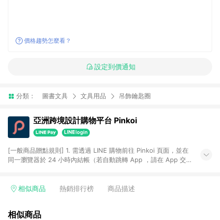
價格趨勢怎麼看？
設定到價通知
分類：
圖書文具
文具用品
吊飾鑰匙圈
亞洲跨境設計購物平台 Pinkoi
[一般商品贈點規則] 1. 需透過 LINE 購物前往 Pinkoi 頁面，並在
同一瀏覽器於 24 小時內結帳（若自動跳轉 App ，請在 App 交
易），才具點數回饋資格。 2. 點數回饋計算將扣除訂單金額中的
運費與金流手續費與手動輸入之優惠碼折扣。 3. LINE 購物點數
回饋訂單不得享有 Pinkoi 站方優惠，例如首購優惠，P coins，
相似商品
熱銷排行榜
商品描述
全站(不包含手動輸入之優惠碼)。 4. 透過 LINE 購物連結到
Pinkoi 以外之網站購買之商品不具贈點資格。 5. 取消訂單或退貨
相似商品
行為，不具贈點資格，部分退款不在此限。 6. APP 請更新至