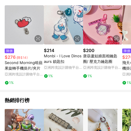
Android v4.6.0 / iOS v4.1.5 以上才具贈點資格。 7. 點數將於出
貨後 45 天後發送。 8. 群眾募資商品，禮物卡，開館保證金，補
運費，攤位費等不具贈點資格。 9. LINE 購物站上之商品規格、
顏色、價位、贈品如與 Pinkoi 商品資訊頁及購物車不符，以
Pinkoi 購物商品資訊頁及購物車標示為準。 10. 點數紅包使用規
則請以點數紅包活動說明為準。 11. 若於 LINE 購物前往 Pinkoi
頁面後才首次下載 Pinkoi APP 並完成訂單，不符合導購資格；承
上，首次下載 Pinkoi APP 後，需透過 LINE 購物前往 Pinkoi 頁
面，方享導購資格。
$214
$200
降價
降價
Monbi - I Love Dinos
唐葫蘆姑娘面相鑰匙
$276
$27
(降$14)
aurs 鎖匙扣
圈/ 壓克力鑰匙圈
Second Morning啃蘋
飛天
亞洲跨境設計購物平台
亞洲跨境設計購物平台
果旋轉手機掛片/夾片
機掛
Pinkoi
Pinkoi
亞洲跨境設計購物平台
亞洲
1%
1%
Pinkoi
Pinko
1%
1
熱銷排行榜