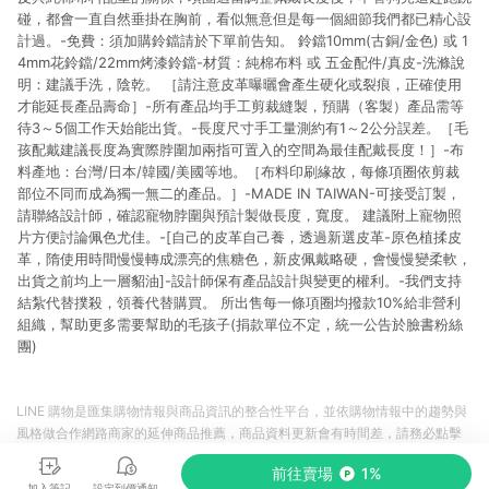
碰，都會一直自然垂掛在胸前，看似無意但是每一個細節我們都已精心設
計過。-免費：須加購鈴鐺請於下單前告知。 鈴鐺10mm(古銅/金色) 或 1
4mm花鈴鐺/22mm烤漆鈴鐺-材質：純棉布料 或 五金配件/真皮-洗滌說
明：建議手洗，陰乾。 ［請注意皮革曝曬會產生硬化或裂痕，正確使用
才能延長產品壽命］-所有產品均手工剪裁縫製，預購（客製）產品需等
待3～5個工作天始能出貨。-長度尺寸手工量測約有1～2公分誤差。［毛
孩配戴建議長度為實際脖圍加兩指可置入的空間為最佳配戴長度！］-布
料產地：台灣/日本/韓國/美國等地。［布料印刷緣故，每條項圈依剪裁
部位不同而成為獨一無二的產品。］-MADE IN TAIWAN-可接受訂製，
請聯絡設計師，確認寵物脖圍與預計製做長度，寬度。 建議附上寵物照
片方便討論佩色尤佳。-[自己的皮革自己養，透過新選皮革-原色植揉皮
革，隋使用時間慢慢轉成漂亮的焦糖色，新皮佩戴略硬，會慢慢變柔軟，
出貨之前均上一層貂油]-設計師保有產品設計與變更的權利。-我們支持
結紮代替撲殺，領養代替購買。 所出售每一條項圈均撥款10%給非營利
組織，幫助更多需要幫助的毛孩子(捐款單位不定，統一公告於臉書粉絲
團)
LINE 購物是匯集購物情報與商品資訊的整合性平台，並依購物情報中的趨勢與
風格做合作網路商家的延伸商品推薦，商品資料更新會有時間差，請務必點擊
商品至各合作網路商家，確認現售價與購物條件，一切資訊以合作廠商網頁為
前往賣場
1%
準。
加入筆記
設定到價通知