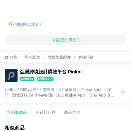
價格趨勢怎麼看？
設定到價通知
分類：
鞋包配飾
女性飾品配件
女性項鍊
亞洲跨境設計購物平台 Pinkoi
[一般商品贈點規則] 1. 需透過 LINE 購物前往 Pinkoi 頁面，並在
同一瀏覽器於 24 小時內結帳（若自動跳轉 App ，請在 App 交
易），才具點數回饋資格。 2. 點數回饋計算將扣除訂單金額中的
運費與金流手續費與手動輸入之優惠碼折扣。 3. LINE 購物點數
回饋訂單不得享有 Pinkoi 站方優惠，例如首購優惠，P coins，
相似商品
熱銷排行榜
商品描述
全站(不包含手動輸入之優惠碼)。 4. 透過 LINE 購物連結到
Pinkoi 以外之網站購買之商品不具贈點資格。 5. 取消訂單或退貨
相似商品
行為，不具贈點資格，部分退款不在此限。 6. APP 請更新至