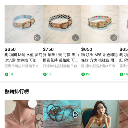
Android v4.6.0 / iOS v4.1.5 以上才具贈點資格。 7. 點數將於出
貨後 45 天後發送。 8. 群眾募資商品，禮物卡，開館保證金，補
運費，攤位費等不具贈點資格。 9. LINE 購物站上之商品規格、
顏色、價位、贈品如與 Pinkoi 商品資訊頁及購物車不符，以
Pinkoi 購物商品資訊頁及購物車標示為準。 10. 點數紅包使用規
則請以點數紅包活動說明為準。 11. 若於 LINE 購物前往 Pinkoi
頁面後才首次下載 Pinkoi APP 並完成訂單，不符合導購資格；承
上，首次下載 Pinkoi APP 後，需透過 LINE 購物前往 Pinkoi 頁
面，方享導購資格。
$650
$750
$650
$65
狗 項圈 M號 水藍 夢幻
狗 項圈 L號 可愛 黑白
狗 項圈 M號 彩色印記
狗 
冰淇淋 附鈴鐺 可加購
橢圓花磚 菱格紋 可加
條紋 方塊 植楺皮 附鈴
紅 
吊牌
購吊牌 附鈴鐺
鐺 可加購吊牌
可上
亞洲跨境設計購物平台
亞洲跨境設計購物平台
亞洲跨境設計購物平台
亞洲
Pinkoi
Pinkoi
Pinkoi
Pinko
1%
1%
1%
1
熱銷排行榜