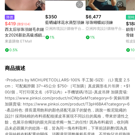
$350
$6,477
降價
限時
藍晒繡球花水滴型項鍊
珍珠蝴蝶結項鍊
$419
$18
(降$104)
亞洲跨境設計購物平台
亞洲跨境設計購物平台
西太后珍珠項鏈毛衣鏈
鎖骨
Pinkoi
Pinkoi
女2026新款高級感鎖
骨鏈 
1%
1%
骨頸鏈輕奢小眾土星配
圓環
東森購物 ETMall
蝦皮
飾
搭簡
0.5%
1
鎖骨
商品描述
-Products by MICHUPETCOLLARS-100% 手工製-SIZE: （L):寬度 2.5
cm； 可配戴脖圍 37~45公分 $750-［可加購］真皮圓形名片吊牌：+$1
00/個，可打印英文名（6字以內）+手機號碼/市話-真皮吊牌 加購賣場:
https://www.pinkoi.com/product/niCWpSeM?category=6-黃銅吊牌
加購賣場: https://www.pinkoi.com/product/T3pH6BA4?category=6
-產品特色: 擅長選用飽和的顏色搭配毛孩子的髮色，跳脫一般尼龍繩的
設計! 採用純棉的布料搭配植揉皮革展現不同以往的風格，帶來舒適性之
餘，也展示你獨到的眼光與追求獨一無二的任性! 因為布料裁切，收到商
品未必跟圖片的紋路ㄧ樣，皆為同一塊布料取料，下單前請斟酌!因為真
皮與純棉布料配重的關係，項圈適當調整佩戴長度後，不管狗兒追趕跑跳