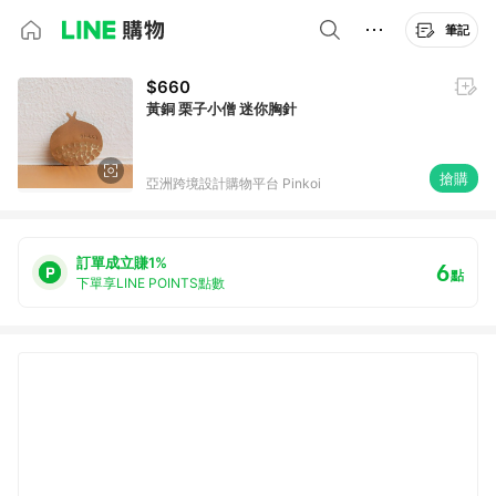
筆記
$660
黃銅 栗子小僧 迷你胸針
搶購
亞洲跨境設計購物平台 Pinkoi
訂單成立賺1%
6
點
下單享LINE POINTS點數