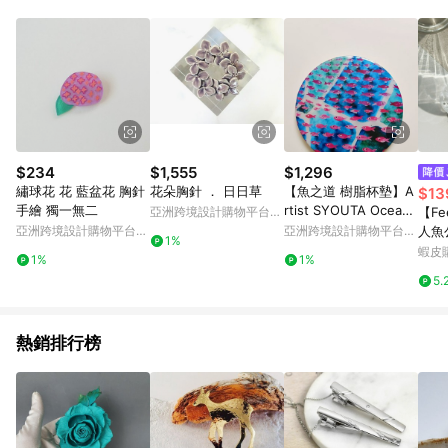
Android v4.6.0 / iOS v4.1.5 以上才具贈點資格。 7. 點數將於出
貨後 45 天後發送。 8. 群眾募資商品，禮物卡，開館保證金，補
運費，攤位費等不具贈點資格。 9. LINE 購物站上之商品規格、
顏色、價位、贈品如與 Pinkoi 商品資訊頁及購物車不符，以
Pinkoi 購物商品資訊頁及購物車標示為準。 10. 點數紅包使用規
則請以點數紅包活動說明為準。 11. 若於 LINE 購物前往 Pinkoi
頁面後才首次下載 Pinkoi APP 並完成訂單，不符合導購資格；承
上，首次下載 Pinkoi APP 後，需透過 LINE 購物前往 Pinkoi 頁
面，方享導購資格。
$234
$1,555
$1,296
繡球花 花 藍盆花 胸針
花朵胸針 ． 日日草
【魚之道 樹脂杯墊】A
$13
手繪 獨一無二
rtist SYOUTA Ocean
亞洲跨境設計購物平台
【F
Art - 官方網站
Pinkoi
亞洲跨境設計購物平台
亞洲跨境設計購物平台
人魚
1%
Pinkoi
Pinkoi
殼鯊
蝦皮
1%
1%
抓夾
5.
抓夾
夾 夾
熱銷排行榜