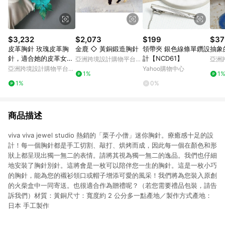
$3,232
$2,073
$199
$37
皮革胸針 玫瑰皮革胸
金鹿 ◇ 黃銅鍛造胸針
領帶夾 銀色線條單鑽設
抽象
針，適合她的皮革女士
計【NCD61】
亞洲跨境設計購物平台
亞洲
首飾
Pinkoi
Pinko
亞洲跨境設計購物平台
Yahoo購物中心
1%
1
Pinkoi
1%
0%
商品描述
viva viva jewel studio 熱銷的「栗子小僧」迷你胸針。療癒感十足的設
計！每一個胸針都是手工切割、敲打、烘烤而成，因此每一個在顏色和形
狀上都呈現出獨一無二的表情。請將其視為獨一無二的逸品。我們也仔細
地安裝了胸針別針。這將會是一枚可以陪伴您一生的胸針。這是一枚小巧
的胸針，能為您的襯衫領口或帽子增添可愛的風采！我們將為您裝入原創
的火柴盒中一同寄送。也很適合作為贈禮呢？（若您需要禮品包裝，請告
訴我們）材質：黃銅尺寸：寬度約 2 公分多一點產地／製作方式產地：
日本 手工製作