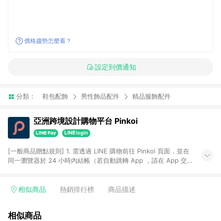
價格趨勢怎麼看？
設定到價通知
分類：
鞋包配飾
男性飾品配件
精品服飾配件
亞洲跨境設計購物平台 Pinkoi
[一般商品贈點規則] 1. 需透過 LINE 購物前往 Pinkoi 頁面，並在
同一瀏覽器於 24 小時內結帳（若自動跳轉 App ，請在 App 交
易），才具點數回饋資格。 2. 點數回饋計算將扣除訂單金額中的
運費與金流手續費與手動輸入之優惠碼折扣。 3. LINE 購物點數
回饋訂單不得享有 Pinkoi 站方優惠，例如首購優惠，P coins，
相似商品
熱銷排行榜
商品描述
全站(不包含手動輸入之優惠碼)。 4. 透過 LINE 購物連結到
Pinkoi 以外之網站購買之商品不具贈點資格。 5. 取消訂單或退貨
相似商品
行為，不具贈點資格，部分退款不在此限。 6. APP 請更新至