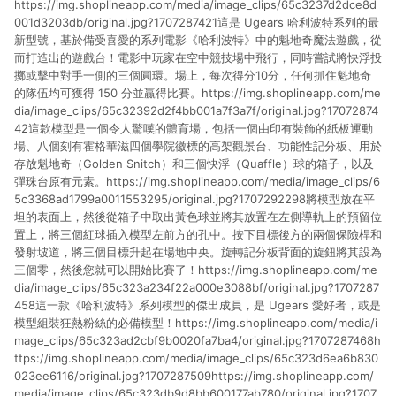
https://img.shoplineapp.com/media/image_clips/65c3237d2dce8d
貨後 45 天後發送。 8. 群眾募資商品，禮物卡，開館保證金，補
運費，攤位費等不具贈點資格。 9. LINE 購物站上之商品規格、
001d3203db/original.jpg?1707287421這是 Ugears 哈利波特系列的最
顏色、價位、贈品如與 Pinkoi 商品資訊頁及購物車不符，以
新型號，基於備受喜愛的系列電影《哈利波特》中的魁地奇魔法遊戲，從
Pinkoi 購物商品資訊頁及購物車標示為準。 10. 點數紅包使用規
而打造出的遊戲台！電影中玩家在空中競技場中飛行，同時嘗試將快浮投
則請以點數紅包活動說明為準。 11. 若於 LINE 購物前往 Pinkoi
擲或擊中對手一側的三個圓環。場上，每次得分10分，任何抓住魁地奇
頁面後才首次下載 Pinkoi APP 並完成訂單，不符合導購資格；承
的隊伍均可獲得 150 分並贏得比賽。https://img.shoplineapp.com/me
上，首次下載 Pinkoi APP 後，需透過 LINE 購物前往 Pinkoi 頁
dia/image_clips/65c32392d2f4bb001a7f3a7f/original.jpg?17072874
面，方享導購資格。
42這款模型是一個令人驚嘆的體育場，包括一個由印有裝飾的紙板運動
場、八個刻有霍格華滋四個學院徽標的高架觀景台、功能性記分板、用於
存放魁地奇（Golden Snitch）和三個快浮（Quaffle）球的箱子，以及
彈珠台原有元素。https://img.shoplineapp.com/media/image_clips/6
5c3368ad1799a0011553295/original.jpg?1707292298將模型放在平
坦的表面上，然後從箱子中取出黃色球並將其放置在左側導軌上的預留位
置上，將三個紅球插入模型左前方的孔中。按下目標後方的兩個保險桿和
發射坡道，將三個目標升起在場地中央。旋轉記分板背面的旋鈕將其設為
三個零，然後您就可以開始比賽了！https://img.shoplineapp.com/me
dia/image_clips/65c323a234f22a000e3088bf/original.jpg?1707287
458這一款《哈利波特》系列模型的傑出成員，是 Ugears 愛好者，或是
模型組裝狂熱粉絲的必備模型！https://img.shoplineapp.com/media/i
mage_clips/65c323ad2cbf9b0020fa7ba4/original.jpg?1707287468h
ttps://img.shoplineapp.com/media/image_clips/65c323d6ea6b830
023ee6116/original.jpg?1707287509https://img.shoplineapp.com/
media/image_clips/65c323db9d8bb600177ab780/original.jpg?1707