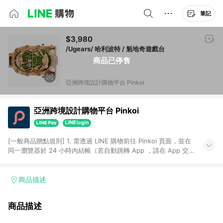
筆記
$3,980
/Ugears/ 哈利波特 / 魁地奇遊戲台
商品已停售
亞洲跨境設計購物平台 Pinkoi
亞洲跨境設計購物平台 Pinkoi
[一般商品贈點規則] 1. 需透過 LINE 購物前往 Pinkoi 頁面，並在
同一瀏覽器於 24 小時內結帳（若自動跳轉 App ，請在 App 交
易），才具點數回饋資格。 2. 點數回饋計算將扣除訂單金額中的
運費與金流手續費與手動輸入之優惠碼折扣。 3. LINE 購物點數
回饋訂單不得享有 Pinkoi 站方優惠，例如首購優惠，P coins，
商品描述
全站(不包含手動輸入之優惠碼)。 4. 透過 LINE 購物連結到
Pinkoi 以外之網站購買之商品不具贈點資格。 5. 取消訂單或退貨
商品描述
行為，不具贈點資格，部分退款不在此限。 6. APP 請更新至
Android v4.6.0 / iOS v4.1.5 以上才具贈點資格。 7. 點數將於出