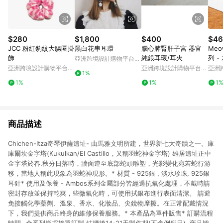
$280
$1,800
$400
$46
JCC 粉紅豹紋大腸圈掛
黑白花串耳環
腦心肺腎肝子宮 器官
Meow
飾
純銀耳環/耳夾
列 -
亞洲跨境設計購物平台
Pinkoi
亞洲跨境設計購物平台
亞洲跨境設計購物平台
亞洲
1%
Pinkoi
Pinkoi
Pinko
1%
1%
1
商品描述
Chichen-Itza奇琴伊薩遺址- 由馬雅文明所建，世界新七大奇蹟之一。庫
庫爾坎金字塔(Kukulkan/El Castillo，又稱羽蛇神金字塔) 雄居遺址正中
金字塔於春.秋分日落時，牆面連至底部蛇頭雕塑，光影變化宛若蛇行游
移，當地人稱此現象為羽蛇神現形。* 材質 - 925銀 , 淡水珍珠, 925銀
耳針* 使用及保養 - Ambos系列金屬部分皆經過抗氧化處理，不戴時請
密封存放並保持乾爽，些微氧化時，可使用拭銀布進行表面清潔。 請避
免接觸化學藥劑、溫泉、香水、化妝品、尖銳物摩擦。在正常配戴情況
下，我們提供商品終身的維修保養服務。* 本產品為單件販售* 訂購流程