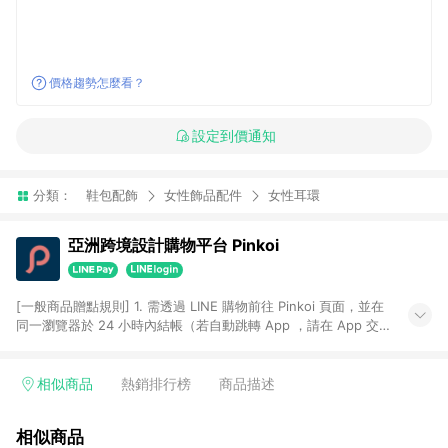
價格趨勢怎麼看？
設定到價通知
分類：
鞋包配飾
女性飾品配件
女性耳環
亞洲跨境設計購物平台 Pinkoi
[一般商品贈點規則] 1. 需透過 LINE 購物前往 Pinkoi 頁面，並在
同一瀏覽器於 24 小時內結帳（若自動跳轉 App ，請在 App 交
易），才具點數回饋資格。 2. 點數回饋計算將扣除訂單金額中的
運費與金流手續費與手動輸入之優惠碼折扣。 3. LINE 購物點數
回饋訂單不得享有 Pinkoi 站方優惠，例如首購優惠，P coins，
相似商品
熱銷排行榜
商品描述
全站(不包含手動輸入之優惠碼)。 4. 透過 LINE 購物連結到
Pinkoi 以外之網站購買之商品不具贈點資格。 5. 取消訂單或退貨
相似商品
行為，不具贈點資格，部分退款不在此限。 6. APP 請更新至