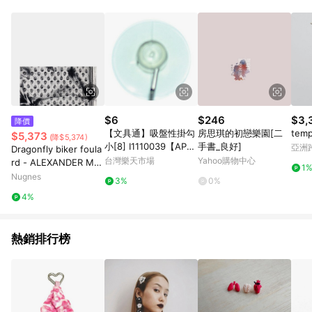
Android v4.6.0 / iOS v4.1.5 以上才具贈點資格。 7. 點數將於出
貨後 45 天後發送。 8. 群眾募資商品，禮物卡，開館保證金，補
運費，攤位費等不具贈點資格。 9. LINE 購物站上之商品規格、
顏色、價位、贈品如與 Pinkoi 商品資訊頁及購物車不符，以
Pinkoi 購物商品資訊頁及購物車標示為準。 10. 點數紅包使用規
則請以點數紅包活動說明為準。 11. 若於 LINE 購物前往 Pinkoi
頁面後才首次下載 Pinkoi APP 並完成訂單，不符合導購資格；承
上，首次下載 Pinkoi APP 後，需透過 LINE 購物前往 Pinkoi 頁
面，方享導購資格。
$6
$246
$3,
降價
【文具通】吸盤性掛勾
房思琪的初戀樂園[二
temp
$5,373
(降$5,374)
小[8] I1110039【APP
手書_良好]
亞洲
Dragonfly biker foula
滿額下單10%點數(單一
Pinko
台灣樂天市場
Yahoo購物中心
rd - ALEXANDER MC
1
帳號最高1500點)】8/3
QUEEN - gender_Ma
Nugnes
3%
0%
1止
n
4%
熱銷排行榜