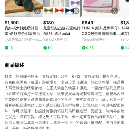
$1,500
$180
$649
$1,
真絲橘大斜紋藍綠領
兒童領結杰森花童結婚
FURLA 經典品牌字母L
HA
帶-斜紋撞色俐落有形
領結糾糾.Fuulai
OGO包包圖騰帕領巾
絲質
(粉紅)
亞洲跨境設計購物平台
Yahoo購物中心
Yahoo購物中心
Yah
Pinkoi
1%
1%
0.3%
0.
商品描述
材質；黑灰呢子格子（支持定制）尺寸；6*12（支持定制）搭配色系；
灰色白色黑色（建議）穿戴場合；出遊日常（建議）領結與領帶一樣是男
人高貴紳士的時髦象徵，在正式場合的晚宴中佩戴。一開始領結只是用絲
巾在脖子前面打一個漂亮的結，後來發展成為縫製管道固定，被視為內涵
的象徵領結並不是專屬於正式場合的配件，平常聚會甚至上班，只要一件
襯衫搭配合適領結，就可以立刻提升有型程度。誰說領結不可以搭配出趣
味，你可以選擇一款設計誇張的領結只為凹個造型，要記住，時尚界的總
之就是—沒有宗旨。總之男人可以不帥，但一定要有自己的穿衣品位，每
個男人都可以成為一名紳士，通過一個小小的領結正確搭配，將自身的氣
質，品位，時尚感傳遞出去。