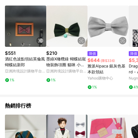
Android v4.6.0 / iOS v4.1.5 以上才具贈點資格。 7. 點數將於出
貨後 45 天後發送。 8. 群眾募資商品，禮物卡，開館保證金，補
運費，攤位費等不具贈點資格。 9. LINE 購物站上之商品規格、
顏色、價位、贈品如與 Pinkoi 商品資訊頁及購物車不符，以
Pinkoi 購物商品資訊頁及購物車標示為準。 10. 點數紅包使用規
則請以點數紅包活動說明為準。 11. 若於 LINE 購物前往 Pinkoi
頁面後才首次下載 Pinkoi APP 並完成訂單，不符合導購資格；承
上，首次下載 Pinkoi APP 後，需透過 LINE 購物前往 Pinkoi 頁
面，方享導購資格。
$551
$210
降價
降價
酒紅色波點領結英倫風
墨綠X橄欖綠 蝴蝶結寵
$644
$5,
(降$336)
蝴蝶結新郎
物裝飾項圈 貓咪 小型
雅派Alpaca 銀灰色基
Drag
犬 迷你犬
亞洲跨境設計購物平台
亞洲跨境設計購物平台
本款領結
rd 
Pinkoi
Pinkoi
QUE
Yahoo購物中心
Nugn
1%
1%
n
1%
4
熱銷排行榜