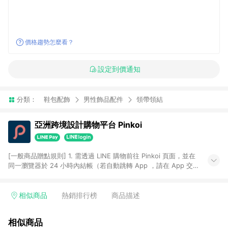
價格趨勢怎麼看？
設定到價通知
分類：
鞋包配飾
男性飾品配件
領帶領結
亞洲跨境設計購物平台 Pinkoi
[一般商品贈點規則] 1. 需透過 LINE 購物前往 Pinkoi 頁面，並在
同一瀏覽器於 24 小時內結帳（若自動跳轉 App ，請在 App 交
易），才具點數回饋資格。 2. 點數回饋計算將扣除訂單金額中的
運費與金流手續費與手動輸入之優惠碼折扣。 3. LINE 購物點數
回饋訂單不得享有 Pinkoi 站方優惠，例如首購優惠，P coins，
相似商品
熱銷排行榜
商品描述
全站(不包含手動輸入之優惠碼)。 4. 透過 LINE 購物連結到
Pinkoi 以外之網站購買之商品不具贈點資格。 5. 取消訂單或退貨
相似商品
行為，不具贈點資格，部分退款不在此限。 6. APP 請更新至