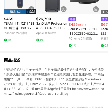
$469
$26,790
降價
降價
TEAM 十銓 C211 128
SanDisk® Profession
$425
$67
(降$14)
GB 紳士碟 USB 3.2 隨
al PRO-G40™ SSD - 2
SanDisk 32GB 32G
Tea
身碟 (終身保固)
TB
PChome 24h購物
Apple 官方網站
【SDCZ550-032G】U
SB3
ltra Curve CZ550 US
128
PChome 24h購物
東森購
1%
1%
B 3.2 隨身碟
1%
0.
商品描述
**商品特色**：* 羊羊得意，生肖羊禮品最佳首選* 鍊子配件，方便攜帶
* 想要大量訂購？想擁有專屬造型？歡迎洽詢集比客製化隨身碟。**商品
規格**：\tUSB 界面:USB2.0 相容於USB1.1 支援作業系統:\tWindows
7/8/8.1/10或以上, Linux 2.6.20或以上, Mac OS 10.4.10 或以上尺寸:54
(L) x 33 (W) x 17 (H) mm重量:13g(含錬子重量) https://www.xebe.co
m.tw/file/images/retail/Xebe_usb_retail.jpg
LINE 購物是匯集購物情報與商品資訊的整合性平台，並依購物情報中的趨勢與