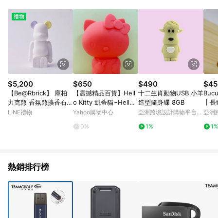
Android v4.6.0 / iOS v4.1.5 以上才具贈點資格。 7. 點數將於出
貨後 45 天後發送。 8. 群眾募資商品，禮物卡，開館保證金，補
運費，攤位費等不具贈點資格。 9. LINE 購物站上之商品規格、
顏色、價位、贈品如與 Pinkoi 商品資訊頁及購物車不符，以
Pinkoi 購物商品資訊頁及購物車標示為準。 10. 點數紅包使用規
則請以點數紅包活動說明為準。 11. 若於 LINE 購物前往 Pinkoi
頁面後才首次下載 Pinkoi APP 並完成訂單，不符合導購資格；承
上，首次下載 Pinkoi APP 後，需透過 LINE 購物前往 Pinkoi 頁
面，方享導購資格。
$5,200
$650
$490
$45
【Be@Rbrick】 庫柏
【震撼精品百貨】Hell
十二生肖動物USB 小羊
Buc
力克熊 香氛熊擴香石
o Kitty 凱蒂貓~Hello
造型隨身碟 8GB
┃長
馬卡龍雙色版（紫色黃
Kitty日本SANRIO三麗
耳機
LINE禮物
Yahoo購物中心
亞洲跨境設計購物平台
亞洲
色-水果派對香氛）
鷗KITTY化妝包/筆袋-
Pinkoi
Pinko
0%
1%
1
造型矽膠紅*46304
熱銷排行榜