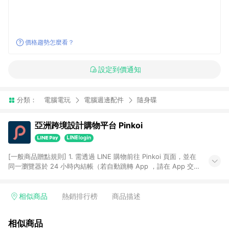
價格趨勢怎麼看？
設定到價通知
分類：
電腦電玩
電腦週邊配件
隨身碟
亞洲跨境設計購物平台 Pinkoi
[一般商品贈點規則] 1. 需透過 LINE 購物前往 Pinkoi 頁面，並在
同一瀏覽器於 24 小時內結帳（若自動跳轉 App ，請在 App 交
易），才具點數回饋資格。 2. 點數回饋計算將扣除訂單金額中的
運費與金流手續費與手動輸入之優惠碼折扣。 3. LINE 購物點數
回饋訂單不得享有 Pinkoi 站方優惠，例如首購優惠，P coins，
相似商品
熱銷排行榜
商品描述
全站(不包含手動輸入之優惠碼)。 4. 透過 LINE 購物連結到
Pinkoi 以外之網站購買之商品不具贈點資格。 5. 取消訂單或退貨
相似商品
行為，不具贈點資格，部分退款不在此限。 6. APP 請更新至