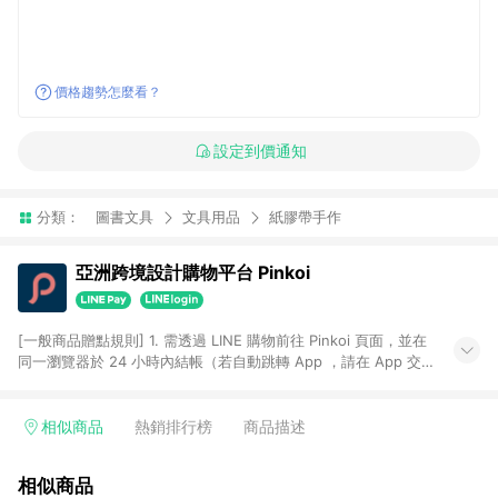
價格趨勢怎麼看？
設定到價通知
分類：
圖書文具
文具用品
紙膠帶手作
亞洲跨境設計購物平台 Pinkoi
[一般商品贈點規則] 1. 需透過 LINE 購物前往 Pinkoi 頁面，並在
同一瀏覽器於 24 小時內結帳（若自動跳轉 App ，請在 App 交
易），才具點數回饋資格。 2. 點數回饋計算將扣除訂單金額中的
運費與金流手續費與手動輸入之優惠碼折扣。 3. LINE 購物點數
回饋訂單不得享有 Pinkoi 站方優惠，例如首購優惠，P coins，
相似商品
熱銷排行榜
商品描述
全站(不包含手動輸入之優惠碼)。 4. 透過 LINE 購物連結到
Pinkoi 以外之網站購買之商品不具贈點資格。 5. 取消訂單或退貨
相似商品
行為，不具贈點資格，部分退款不在此限。 6. APP 請更新至