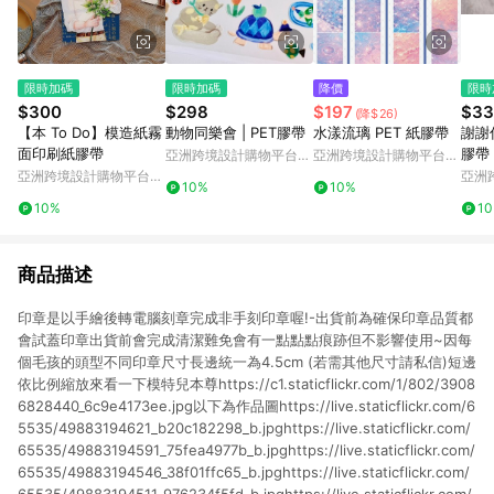
限時加碼
限時加碼
降價
限時
$300
$298
$197
$33
(降$26)
【本 To Do】模造紙霧
動物同樂會 | PET膠帶
水漾流璃 PET 紙膠帶
謝謝
面印刷紙膠帶
膠帶
亞洲跨境設計購物平台
亞洲跨境設計購物平台
Pinkoi
Pinkoi
亞洲跨境設計購物平台
亞洲
10%
10%
Pinkoi
Pinko
10%
1
商品描述
印章是以手繪後轉電腦刻章完成非手刻印章喔!-出貨前為確保印章品質都
會試蓋印章出貨前會完成清潔難免會有一點點點痕跡但不影響使用~因每
個毛孩的頭型不同印章尺寸長邊統一為4.5cm (若需其他尺寸請私信)短邊
依比例縮放來看一下模特兒本尊https://c1.staticflickr.com/1/802/3908
6828440_6c9e4173ee.jpg以下為作品圖https://live.staticflickr.com/6
5535/49883194621_b20c182298_b.jpghttps://live.staticflickr.com/
65535/49883194591_75fea4977b_b.jpghttps://live.staticflickr.com/
65535/49883194546_38f01ffc65_b.jpghttps://live.staticflickr.com/