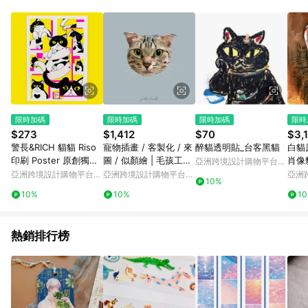
Android v4.6.0 / iOS v4.1.5 以上才具贈點資格。 7. 點數將於出
貨後 45 天後發送。 8. 群眾募資商品，禮物卡，開館保證金，補
運費，攤位費等不具贈點資格。 9. LINE 購物站上之商品規格、
顏色、價位、贈品如與 Pinkoi 商品資訊頁及購物車不符，以
Pinkoi 購物商品資訊頁及購物車標示為準。 10. 點數紅包使用規
則請以點數紅包活動說明為準。 11. 若於 LINE 購物前往 Pinkoi
頁面後才首次下載 Pinkoi APP 並完成訂單，不符合導購資格；承
上，首次下載 Pinkoi APP 後，需透過 LINE 購物前往 Pinkoi 頁
面，方享導購資格。
限時加碼
限時加碼
限時加碼
限時
$273
$1,412
$70
$3,
警長&RICH 貓貓 Riso
寵物插畫 / 客製化 / 來
醉貓透明貼_台客黑貓
白貓
印刷 Poster 原創獨立
圖 / 似顏繪 | 毛孩工作
肖像
亞洲跨境設計購物平台
海報
室 PETSTUDIOHK
Pinkoi
亞洲跨境設計購物平台
亞洲跨境設計購物平台
亞洲
10%
Pinkoi
Pinkoi
Pinko
10%
10%
1
熱銷排行榜