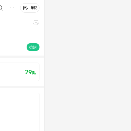
筆記
搶購
29
點