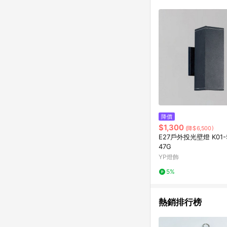
符合導購資格；承上，首次下
降價
$1,300
(降$6,500)
E27戶外投光壁燈 K01-5
47G
YP燈飾
5%
熱銷排行榜