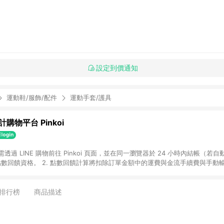
設定到價通知
運動鞋/服飾/配件
運動手套/護具
購物平台 Pinkoi
 需透過 LINE 購物前往 Pinkoi 頁面，並在同一瀏覽器於 24 小時內結帳（若自
具點數回饋資格。 2. 點數回饋計算將扣除訂單金額中的運費與金流手續費與手動
點數回饋訂單不得享有 Pinkoi 站方優惠，例如首購優惠，P coins，全站(不包含
E 購物連結到 Pinkoi 以外之網站購買之商品不具贈點資格。 5. 取消訂單或退貨
APP 請更新至Android v4.6.0 / iOS v4.1.5 以上才具贈點資格。 7. 點
排行榜
商品描述
資商品，禮物卡，開館保證金，補運費，攤位費等不具贈點資格。 9. LINE 購物
inkoi 商品資訊頁及購物車不符，以 Pinkoi 購物商品資訊頁及購物車標示為準。
明為準。 11. 若於 LINE 購物前往 Pinkoi 頁面後才首次下載 Pinkoi A