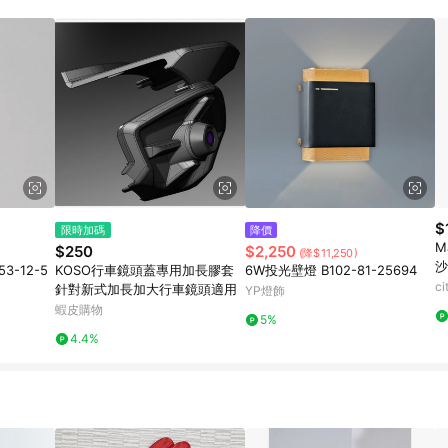
載 Pinkoi APP 後，需透過 LINE 購物前往 Pinkoi 頁面，方享導購資格
$
限時加碼
降價
M
$250
$2,250
(降$11,250)
沙
3-12-5
KOSO行車鏡頭蓋專用加長膠套
6W投光壁燈 B102-81-25694
c
針對新式加長加大行車鏡頭適用
YP燈飾
蝦皮購物
5%
4.4%