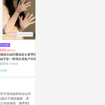
歷史低價
限時加碼
$89
320
$560
(雙重省$2
(降$80)
樂品防磨護趾
麗鷗冰絲防曬袖套女夏季防紫
《代購商品》ONE BOY UPF50
線手套一體薄款透氣戶外開車
+ 防曬 冰感 A+級 透氣 冰鋒 手
寶雅線上買
袖
套
森購物 ETMall
蝦皮購物
5%
0.5%
1%
一對手環就能幫助你在同
配戴在手腕或腳踝，適
計的收納袋，攜帶更E