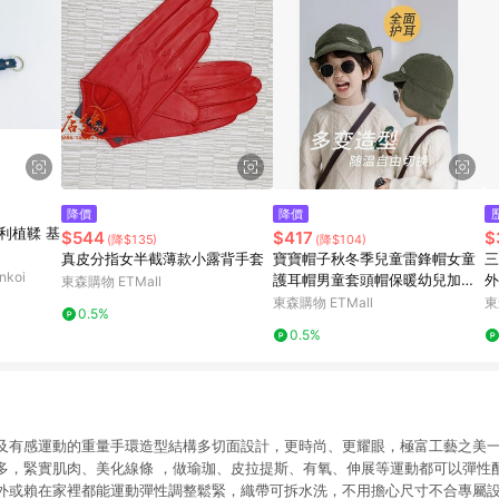
降價
降價
大利植鞣 基
$544
$417
$
(降$135)
(降$104)
真皮分指女半截薄款小露背手套
寶寶帽子秋冬季兒童雷鋒帽女童
三
koi
護耳帽男童套頭帽保暖幼兒加厚
外
東森購物 ETMall
加絨
冰
東森購物 ETMall
東
0.5%
0.5%
及有感運動的重量手環造型結構多切面設計，更時尚、更耀眼，極富工藝之美
多，緊實肌肉、美化線條 ，做瑜珈、皮拉提斯、有氧、伸展等運動都可以彈性
外或賴在家裡都能運動彈性調整鬆緊，織帶可拆水洗，不用擔心尺寸不合專屬設