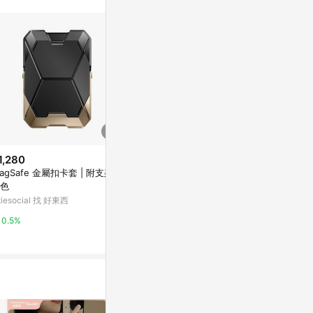
。
1,280
$199
降價
agSafe 金屬扣卡套 | 附支架
A4 L型檔案整
$1,838
(降$9,192)
色
ORI宜得利家
戶外投光壁燈 K06-81-26824
itiesocial 找 好東西
台灣樂天市場
YP燈飾
0.5%
3%
5%