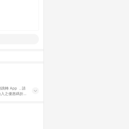
動跳轉 App ，請
輸入之優惠碼折
手動輸入之優惠
行為，不具贈點資
數將於出貨後 45 天
站上之商品規格、
 10. 點數紅包
PP 並完成訂單，不