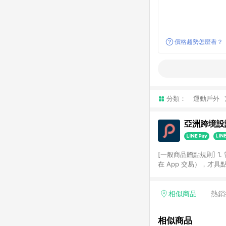
價格趨勢怎麼看？
分類：
運動戶外
亞洲跨境設計
[一般商品贈點規則] 1.
在 App 交易），才
扣。 3. LINE 購物
碼)。 4. 透過 LIN
格，部分退款不在此限。 6. 
相似商品
熱銷
後發送。 8. 群眾募
顏色、價位、贈品如與 P
相似商品
使用規則請以點數紅包活動說