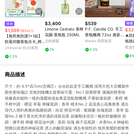
$3,400
$539
降價
Limone Cedrato 香檸
P.F. Candle CO. 手工
$32
$1,599
(降$421)
花園 香氛瓶 250ML
香氛蠟燭 7.2oz 廣藿香
🔥
【無死角防護1+1組】
香草
北歐櫥窗
Marais 瑪黑家居
氛噴霧 除臭噴
防霉抑菌香氛吊卡_檸
噴霧
檬紅茶_單包組(共3片)
蝦皮
citiesocial 找 好東西
2%
0.5%
氣清
+防霉抑菌香氛長方卡_
8
0.5%
衣物
迷迭山林_單包組
商品描述
尺寸：約 4.5*高7cm(含燭芯）㊙️㊙️此款是手工蠟燭 採用天然大豆蠟製作
顏色香味備註 若無則隨機出貨香味可選：No.1 甜蜜橙香 滿滿的橙香味
就像真的能吃一樣的溫暖味道如果是甜點類蠟燭 不要錯過前調：香橙 佛
手柑中調：櫻花 草莓 檸檬尾調：香草 檀木No.2 花漾真心高雅果香 適合
現代人簡約典雅的氛圍前調：桂花 橙花中調：紫羅蘭 玫瑰尾調：香草 藍
莓No.3 梔子晨光乾淨舒適的清新花香 就像剛沐浴完一般的舒服暢快 前
調：佛手柑 檸檬 橙花油中調：茉莉 玫瑰 梔子花尾調：木香No.4 神秘初
戀難以摸透的神秘花香 誘人的酸甜滋味 適合有個性的 無所畏懼的都會男