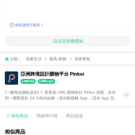
價格趨勢怎麼看？
設定到價通知
分類：
居家生活
寢具/家飾
居家香氛
亞洲跨境設計購物平台 Pinkoi
[一般商品贈點規則] 1. 需透過 LINE 購物前往 Pinkoi 頁面，並在
同一瀏覽器於 24 小時內結帳（若自動跳轉 App ，請在 App 交
易），才具點數回饋資格。 2. 點數回饋計算將扣除訂單金額中的
運費與金流手續費與手動輸入之優惠碼折扣。 3. LINE 購物點數
回饋訂單不得享有 Pinkoi 站方優惠，例如首購優惠，P coins，
相似商品
熱銷排行榜
商品描述
全站(不包含手動輸入之優惠碼)。 4. 透過 LINE 購物連結到
Pinkoi 以外之網站購買之商品不具贈點資格。 5. 取消訂單或退貨
相似商品
行為，不具贈點資格，部分退款不在此限。 6. APP 請更新至