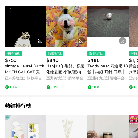
Android v4.6.0 / iOS v4.1.5 以上才具贈點資格。 7. 點數將於出
貨後 45 天後發送。 8. 群眾募資商品，禮物卡，開館保證金，補
運費，攤位費等不具贈點資格。 9. LINE 購物站上之商品規格、
顏色、價位、贈品如與 Pinkoi 商品資訊頁及購物車不符，以
Pinkoi 購物商品資訊頁及購物車標示為準。 10. 點數紅包使用規
則請以點數紅包活動說明為準。 11. 若於 LINE 購物前往 Pinkoi
頁面後才首次下載 Pinkoi APP 並完成訂單，不符合導購資格；承
上，首次下載 Pinkoi APP 後，需透過 LINE 購物前往 Pinkoi 頁
面，方享導購資格。
限時加碼
限時加碼
限時加碼
限時
$750
$840
$480
$1,1
vintage Laurel Burch
Hanju's羊毛兒。客製
Teddy bear 泰迪熊 18
黃金
MYTHICAL CAT 系列
化鑰匙圈 小孩/寵物 娃
號 | 純銀 耳針 耳環 | 1
狗墜
白貓 別針 胸針
娃 三入/四入/六入
款是單1個喔 !
亞洲跨境設計購物平台
亞洲跨境設計購物平台
亞洲跨境設計購物平台
亞洲
Pinkoi
Pinkoi
Pinkoi
Pinko
10%
10%
10%
1
熱銷排行榜