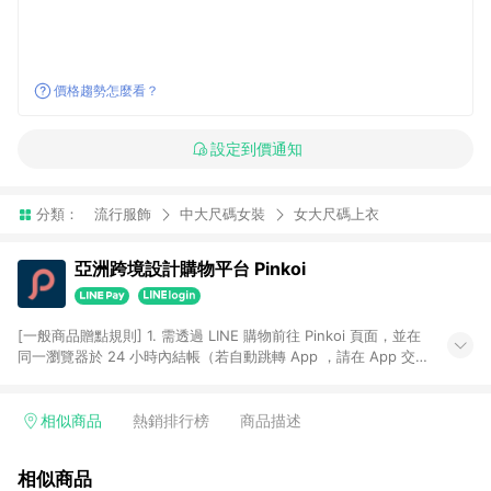
價格趨勢怎麼看？
設定到價通知
分類：
流行服飾
中大尺碼女裝
女大尺碼上衣
亞洲跨境設計購物平台 Pinkoi
[一般商品贈點規則] 1. 需透過 LINE 購物前往 Pinkoi 頁面，並在
同一瀏覽器於 24 小時內結帳（若自動跳轉 App ，請在 App 交
易），才具點數回饋資格。 2. 點數回饋計算將扣除訂單金額中的
運費與金流手續費與手動輸入之優惠碼折扣。 3. LINE 購物點數
回饋訂單不得享有 Pinkoi 站方優惠，例如首購優惠，P coins，
相似商品
熱銷排行榜
商品描述
全站(不包含手動輸入之優惠碼)。 4. 透過 LINE 購物連結到
Pinkoi 以外之網站購買之商品不具贈點資格。 5. 取消訂單或退貨
相似商品
行為，不具贈點資格，部分退款不在此限。 6. APP 請更新至