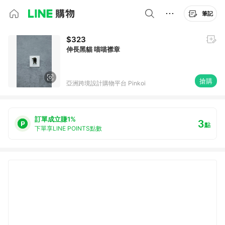
筆記
$323
伸長黑貓 喵喵襟章
搶購
亞洲跨境設計購物平台 Pinkoi
訂單成立賺1%
3
點
下單享LINE POINTS點數