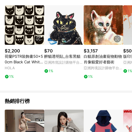
Android v4.6.0 / iOS v4.1.5 以上才具贈點資格。 7. 點數將於出
貨後 45 天後發送。 8. 群眾募資商品，禮物卡，開館保證金，補
運費，攤位費等不具贈點資格。 9. LINE 購物站上之商品規格、
顏色、價位、贈品如與 Pinkoi 商品資訊頁及購物車不符，以
Pinkoi 購物商品資訊頁及購物車標示為準。 10. 點數紅包使用規
則請以點數紅包活動說明為準。 11. 若於 LINE 購物前往 Pinkoi
頁面後才首次下載 Pinkoi APP 並完成訂單，不符合導購資格；承
上，首次下載 Pinkoi APP 後，需透過 LINE 購物前往 Pinkoi 頁
面，方享導購資格。
$2,200
$70
$3,157
$50
荷蘭PSTR裝飾畫50x5
醉貓透明貼_台客黑貓
白貓原創油畫寵物動物
版印
0cm Black Cat White
肖像貓愛好者藝術
亞洲跨境設計購物平台
亞洲
Cat
Pinkoi
Pinko
HOLA
亞洲跨境設計購物平台
1%
1
Pinkoi
1%
1%
熱銷排行榜