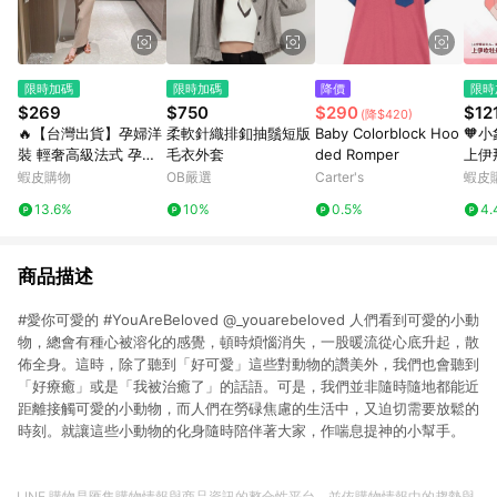
限時加碼
限時加碼
降價
限時
$269
$750
$290
$12
(降$420)
🔥【台灣出貨】孕婦洋
柔軟針織排釦抽鬚短版
Baby Colorblock Hoo
🧡
裝 輕奢高級法式 孕婦
毛衣外套
ded Romper
上伊
連衣裙 夏季新款 氣質
15
蝦皮購物
OB嚴選
Carter's
蝦皮
修身 潮媽遮肉 精緻針
瓶挂
13.6%
10%
0.5%
4.
織長裙 修身孕婦長裙
物
無袖薄款裙
商品描述
#愛你可愛的 #YouAreBeloved @_youarebeloved 人們看到可愛的小動
物，總會有種心被溶化的感覺，頓時煩惱消失，一股暖流從心底升起，散
佈全身。這時，除了聽到「好可愛」這些對動物的讚美外，我們也會聽到
「好療癒」或是「我被治癒了」的話語。可是，我們並非隨時隨地都能近
距離接觸可愛的小動物，而人們在勞碌焦慮的生活中，又迫切需要放鬆的
時刻。就讓這些小動物的化身隨時陪伴著大家，作喘息提神的小幫手。
LINE 購物是匯集購物情報與商品資訊的整合性平台，並依購物情報中的趨勢與