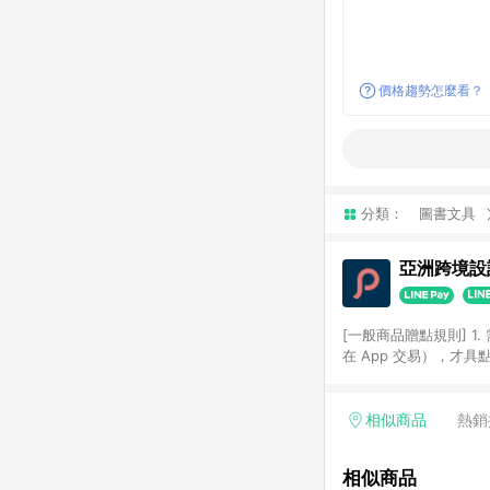
價格趨勢怎麼看？
分類：
圖書文具
亞洲跨境設計
[一般商品贈點規則] 1.
在 App 交易），才
扣。 3. LINE 購物
碼)。 4. 透過 LIN
格，部分退款不在此限。 6. 
相似商品
熱銷
後發送。 8. 群眾募
顏色、價位、贈品如與 P
相似商品
使用規則請以點數紅包活動說