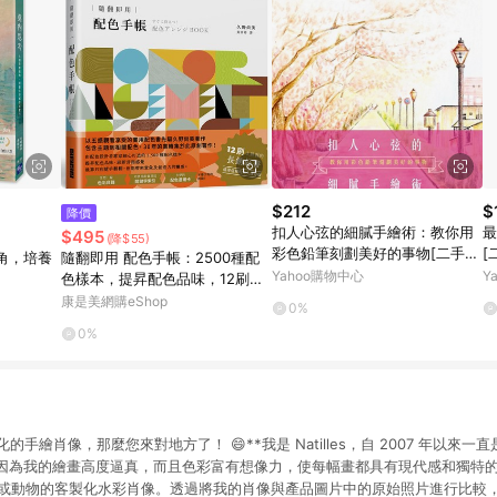
$212
$
降價
扣人心弦的細膩手繪術：教你用
最
$495
(降$55)
彩色鉛筆刻劃美好的事物[二手書
[
角，培養
隨翻即用 配色手帳：2500種配
_普通]
Yahoo購物中心
Y
色樣本，提昇配色品味，12刷大
熱賣的長銷好書
康是美網購eShop
0%
0%
的手繪肖像，那麼您來對地方了！ 😄**我是 Natilles，自 2007 年以來
因為我的繪畫高度逼真，而且色彩富有想像力，使每幅畫都具有現代感和獨特的感
 個人或動物的客製化水彩肖像。透過將我的肖像與產品圖片中的原始照片進行比較