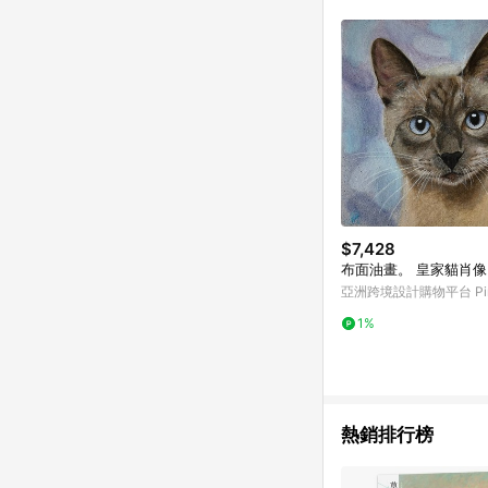
符合導購資格；承上，首次下
$7,428
布面油畫。 皇家貓肖像
亞洲跨境設計購物平台 Pin
1%
熱銷排行榜