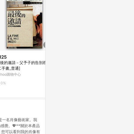
125
$77
歷史低價
後的邀請－父予子的告別禮物
如何在LINE
$680
(降$40)
二手書_普通]
奧美前金牌廣
新海誠美術作品集空之記憶(全)
變成「印鈔機」
ahoo購物中心
Yahoo購物中
Yahoo購物中心
良好]
0%
0%
0%
一直是一名肖像藝術家。我
覺。💖**關於本產品
，您可以看到我的肖像有