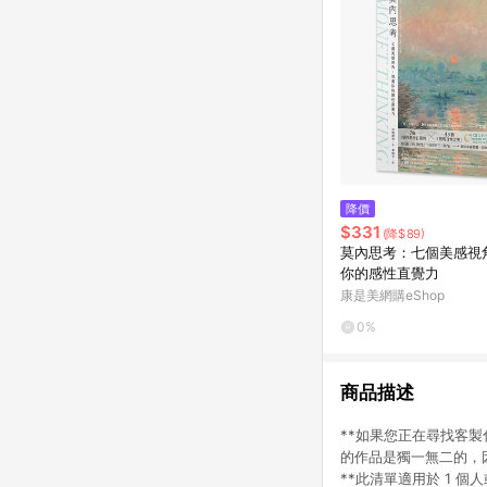
降價
$331
(降$89)
莫內思考：七個美感視
你的感性直覺力
康是美網購eShop
0%
商品描述
**如果您正在尋找客製化
的作品是獨一無二的，
**此清單適用於 1