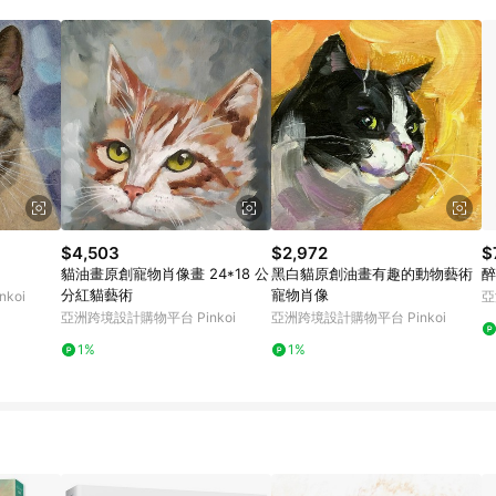
載 Pinkoi APP 後，需透過 LINE 購物前往 Pinkoi 頁面，方享導購資格
$4,503
$2,972
$
貓油畫原創寵物肖像畫 24*18 公
黑白貓原創油畫有趣的動物藝術
醉
分紅貓藝術
寵物肖像
koi
亞
亞洲跨境設計購物平台 Pinkoi
亞洲跨境設計購物平台 Pinkoi
1%
1%