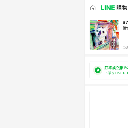
$7
個
亞洲
訂單成立賺1%
下單享LINE P