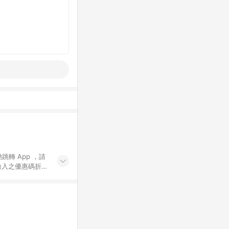
動跳轉 App ，請
輸入之優惠碼折
手動輸入之優惠
行為，不具贈點資
數將於出貨後 45 天
站上之商品規格、
 10. 點數紅包
PP 並完成訂單，不