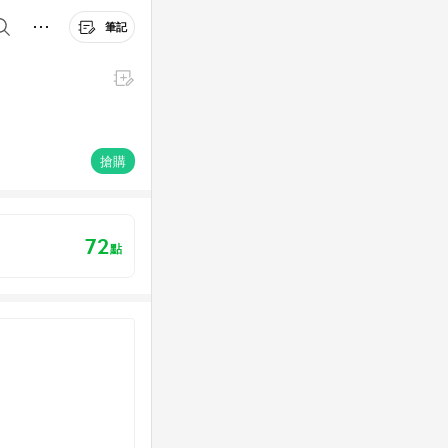
筆記
搶購
72
點