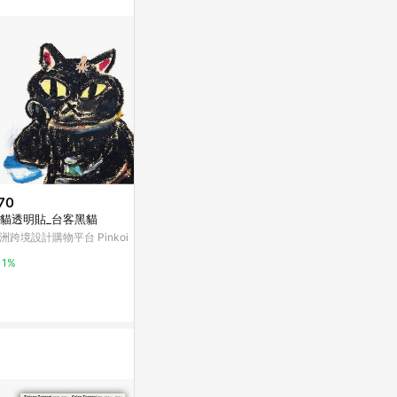
。
70
$3,157
降價
貓透明貼_台客黑貓
白貓原創油畫寵物動物肖像貓愛
$1,839
(降$1
好者藝術
洲跨境設計購物平台 Pinkoi
蓬鬆薑黃色貓
亞洲跨境設計購物平台 Pinkoi
術貓咪愛好者禮物 作者 Ri
1%
SK
亞洲跨境設計購物
1%
1%