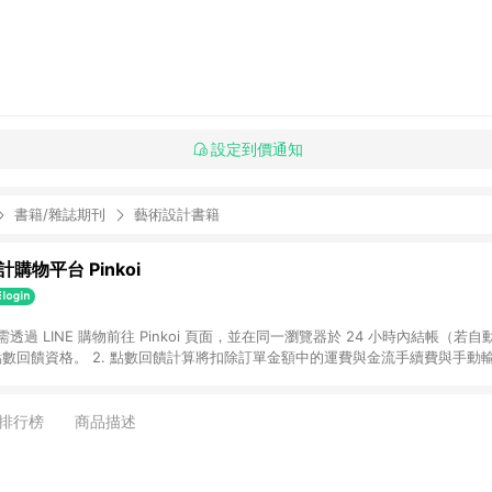
設定到價通知
書籍/雜誌期刊
藝術設計書籍
購物平台 Pinkoi
 需透過 LINE 購物前往 Pinkoi 頁面，並在同一瀏覽器於 24 小時內結帳（若自
具點數回饋資格。 2. 點數回饋計算將扣除訂單金額中的運費與金流手續費與手動
點數回饋訂單不得享有 Pinkoi 站方優惠，例如首購優惠，P coins，全站(不包含
E 購物連結到 Pinkoi 以外之網站購買之商品不具贈點資格。 5. 取消訂單或退貨
APP 請更新至Android v4.6.0 / iOS v4.1.5 以上才具贈點資格。 7. 點
排行榜
商品描述
資商品，禮物卡，開館保證金，補運費，攤位費等不具贈點資格。 9. LINE 購物
inkoi 商品資訊頁及購物車不符，以 Pinkoi 購物商品資訊頁及購物車標示為準。
明為準。 11. 若於 LINE 購物前往 Pinkoi 頁面後才首次下載 Pinkoi A