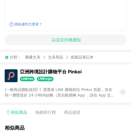
價格趨勢怎麼看？
設定到價通知
分類：
圖書文具
文具用品
紙製品筆記本
亞洲跨境設計購物平台 Pinkoi
[一般商品贈點規則] 1. 需透過 LINE 購物前往 Pinkoi 頁面，並在
同一瀏覽器於 24 小時內結帳（若自動跳轉 App ，請在 App 交
易），才具點數回饋資格。 2. 點數回饋計算將扣除訂單金額中的
運費與金流手續費與手動輸入之優惠碼折扣。 3. LINE 購物點數
回饋訂單不得享有 Pinkoi 站方優惠，例如首購優惠，P coins，
相似商品
熱銷排行榜
商品描述
全站(不包含手動輸入之優惠碼)。 4. 透過 LINE 購物連結到
Pinkoi 以外之網站購買之商品不具贈點資格。 5. 取消訂單或退貨
相似商品
行為，不具贈點資格，部分退款不在此限。 6. APP 請更新至