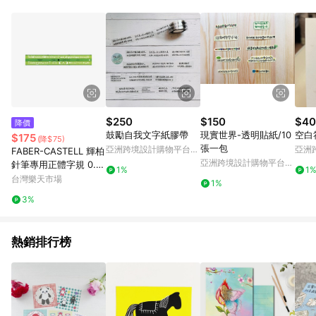
Android v4.6.0 / iOS v4.1.5 以上才具贈點資格。 7. 點數將於出
貨後 45 天後發送。 8. 群眾募資商品，禮物卡，開館保證金，補
運費，攤位費等不具贈點資格。 9. LINE 購物站上之商品規格、
顏色、價位、贈品如與 Pinkoi 商品資訊頁及購物車不符，以
Pinkoi 購物商品資訊頁及購物車標示為準。 10. 點數紅包使用規
則請以點數紅包活動說明為準。 11. 若於 LINE 購物前往 Pinkoi
頁面後才首次下載 Pinkoi APP 並完成訂單，不符合導購資格；承
上，首次下載 Pinkoi APP 後，需透過 LINE 購物前往 Pinkoi 頁
面，方享導購資格。
$250
$150
$40
降價
鼓勵自我文字紙膠帶
現實世界-透明貼紙/10
空白
$175
(降$75)
張一包
亞洲跨境設計購物平台
亞洲
FABER-CASTELL 輝柏
Pinkoi
Pinko
亞洲跨境設計購物平台
針筆專用正體字規 0.7
1%
1
Pinkoi
mm /支 173170【APP
台灣樂天市場
1%
滿額下單10%點數(單一
3%
帳號最高1500點)】8/3
1止
熱銷排行榜