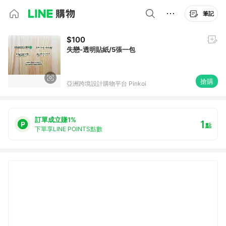
筆記
$100
失戀-透明貼紙/5張一包
搶購
亞洲跨境設計購物平台 Pinkoi
訂單成立賺1%
1
點
下單享LINE POINTS點數