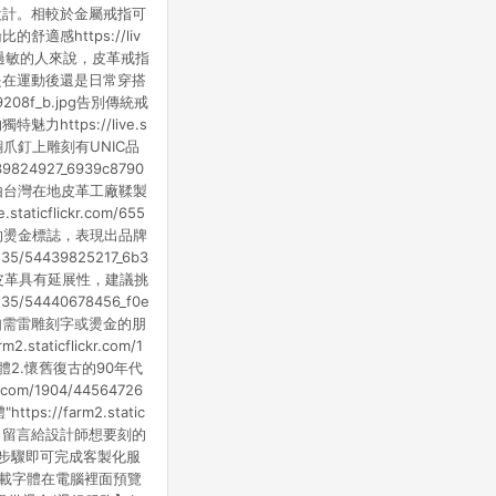
設計。相較於金屬戒指可
https://liv
指可能引發過敏的人來說，皮革戒指
是在運動後還是日常穿搭
69208f_b.jpg告別傳統戒
tps://live.s
成，黃銅爪釘上雕刻有UNIC品
824927_6939c8790
並由台灣在地皮革工廠鞣製
flickr.com/655
上方的燙金標誌，表現出品牌
/54439825217_6b3
號，皮革具有延展性，建議挑
/54440678456_f0e
↑ ↑ ↑如需雷雕刻字或燙金的朋
icflickr.com/1
ic"字體2.懷舊復古的90年代
.com/1904/44564726
s://farm2.static
備註事項」留言給設計師想要刻的
簡單的步驟即可完成客製化服
下載字體在電腦裡面預覽