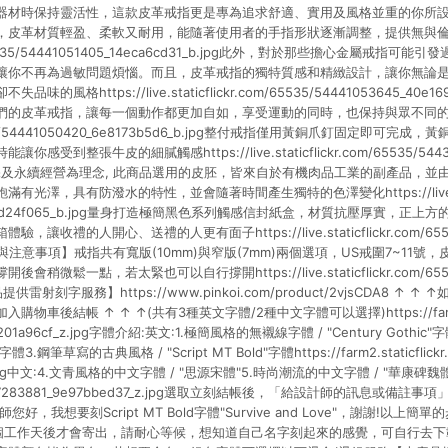
器材時保持靈活性，這款皮革戒指更是專為追求舒適、實用及風格並重的你所
皮革材質輕盈、柔軟又耐用，能隨著使用者的手指形狀逐漸調整，提供無與倫比的舒適感
com/65535/54441051405_14eca6cd31_b.jpg此外，對於那些擔心金屬戒
讓你不再為過敏問題煩惱。而且，皮革戒指的獨特質感和精緻設計，讓你無論
風格https://live.staticflickr.com/65535/54441053645_40e1
的皮革戒指，讓每一個動作都更加自如，享受運動的同時，也保持與眾不同的獨特魅力ht
/65535/54441050420_6e8173b5d6_b.jpg整付戒指僅用黃銅爪釘固定即可完
受到整張牛皮的細膩觸感https://live.staticflickr.com/65535/54439
以環保及永續經營為理念, 此商品選用的皮胚，皆來自於有機肉品工業的副產品，
光澤，具有防潑水的特性，並會隨著時間產生獨特的色澤變化https://live.static
6_3fdd24f065_b.jpg量身打造極簡黑色系列觸感信封紙盒，材質抗壓厚實，正
收禮的人開心、送禮的人更有面子https://live.staticflickr.com/65535
g【規格與注意事項】戒指共有寬版(10mm)與窄版(7mm)兩個選項，US戒圍7~11
微鬆一點，若太緊也可以自行撐開https://live.staticflickr.com/65535
商品提供雷射刻字服務】https://www.pinkoi.com/product/2vjsCDA8 
車後結帳 ↑ ↑ ↑(共有3種英文字體/2種中文字體可以選擇)https://farm2.stat
_e1201a96cf_z.jpg字體介紹:英文:1.極簡風格的無襯線字體 / "Century Goth
"字體3.鋼筆草寫的古典風格 / "Script MT Bold"字體https://farm2.staticflickr
z.jpg中文:4.文青風格的中文字體 / "思源宋體"5.時尚潮流的中文字體 / "華康碑魏體"http
4/45287283881_9e97bbed37_z.jpg選取立刻結帳後，「給設計師的訊息或
好，我想要刻Script MT Bold字體"Survive and Love"，謝謝!以上
5個工作天後才會寄出，請耐心等候，想知道自己名字刻起來的感覺，可自行去