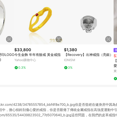
$33,800
$1,380
壓印LOGO
今生金飾 年年有餘戒 黃金戒指
【Recovery】出神戒指（亮銀）
$
)
Yahoo購物中心
IONISM
【
愛
0.3%
3%
式
東
日
aticflickr.com/4238/34785557854_bbf4f8e700_b.jpg你是否曾經在
程中，擔心槓鈴刮傷心愛的戒指，你是否厭倦了傳統金屬戒指在高強度運動中引
cflickr.com/65535/54439823502_77d5070640_b.jpg這些問題，在我們