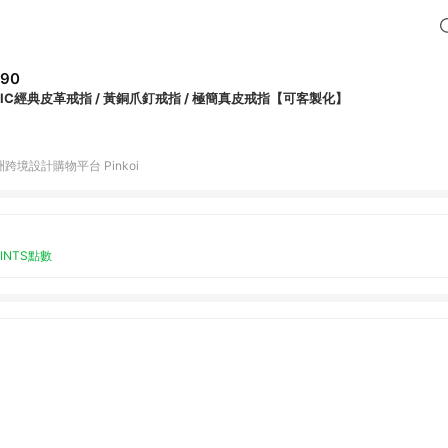
590
NIC經典皮革戒指 / 黃銅爪釘戒指 / 極簡真皮戒指【可客製化】
跨境設計購物平台 Pinkoi
OINTS點數