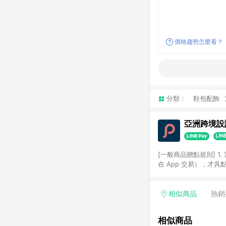
價格趨勢怎麼看？
分類：
鞋包配飾
亞洲跨境設計
[一般商品贈點規則] 1.
在 App 交易），才
扣。 3. LINE 購物
碼)。 4. 透過 LIN
格，部分退款不在此限。 6. 
相似商品
熱銷
後發送。 8. 群眾募
顏色、價位、贈品如與 P
相似商品
使用規則請以點數紅包活動說