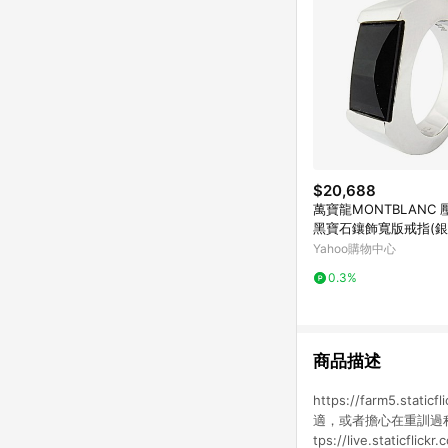
$20,688
萬寶龍MONTBLANC 
黑寶石鑲飾寬版戒指(銀
Yahoo購物中心
0.3%
商品描述
https://farm5.st
適，或者擔心在重訓過
tps://live.stati