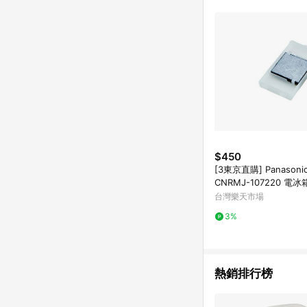
符合導購資格；承上，首次下
$450
[3東京直購] Panason
CNRMJ-107220 電
濾器 冷凍 自動製冰機
台灣樂天市場
取代 CNRAJ-102980
3%
熱銷排行榜