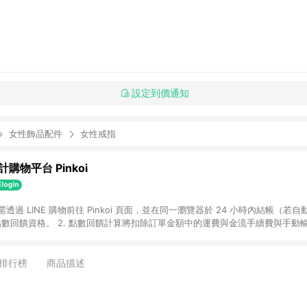
設定到價通知
女性飾品配件
女性戒指
購物平台 Pinkoi
 需透過 LINE 購物前往 Pinkoi 頁面，並在同一瀏覽器於 24 小時內結帳（若自
具點數回饋資格。 2. 點數回饋計算將扣除訂單金額中的運費與金流手續費與手動
點數回饋訂單不得享有 Pinkoi 站方優惠，例如首購優惠，P coins，全站(不包含
E 購物連結到 Pinkoi 以外之網站購買之商品不具贈點資格。 5. 取消訂單或退貨
APP 請更新至Android v4.6.0 / iOS v4.1.5 以上才具贈點資格。 7. 點
排行榜
商品描述
資商品，禮物卡，開館保證金，補運費，攤位費等不具贈點資格。 9. LINE 購物
inkoi 商品資訊頁及購物車不符，以 Pinkoi 購物商品資訊頁及購物車標示為準。
明為準。 11. 若於 LINE 購物前往 Pinkoi 頁面後才首次下載 Pinkoi A