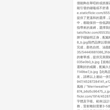
僅能夠在舉啞鈴或抓握
能引發的碰嗑或不舒適，
e.staticflickr.
提供了更溫和的選擇，
中，都能保持一份低調卻不失品味的
指帶來的束縛，選擇我們
taticflickr.com
牌字樣驗明正身，配戴時能讓你感
8_b.jpg我們品牌
完成，顏色自然、油脂飽滿有
35/5444068108
的奢華感，提供完美開箱體驗，讓
035e0b0_b.jp
選剛好的戒圍，配戴久撐開後會稍
1149be7_b.jpg【此
友，請將以上連結一併加入購物
947/45287284141
風格 / "Merriweather
874_b6d5c96475_
flickr.com/191
字體及字樣。範例:設計師您
務，雷射雕刻需要3-