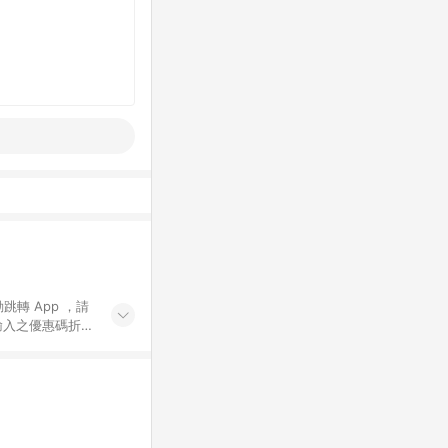
動跳轉 App ，請
輸入之優惠碼折
手動輸入之優惠
行為，不具贈點資
數將於出貨後 45 天
站上之商品規格、
 10. 點數紅包
PP 並完成訂單，不