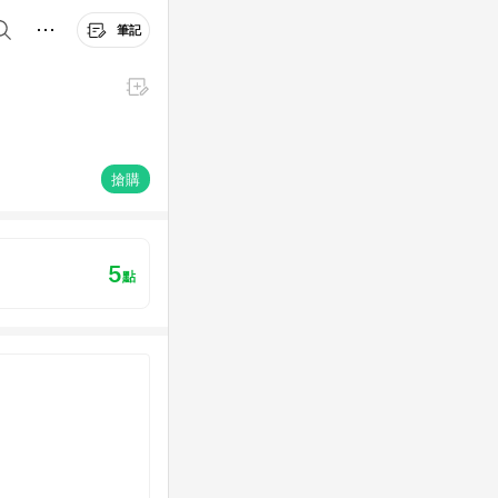
筆記
搶購
5
點