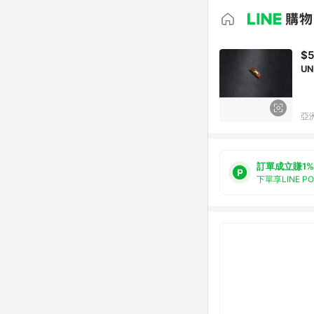
$
U
亞洲
訂單成立賺1%
下單享LINE P