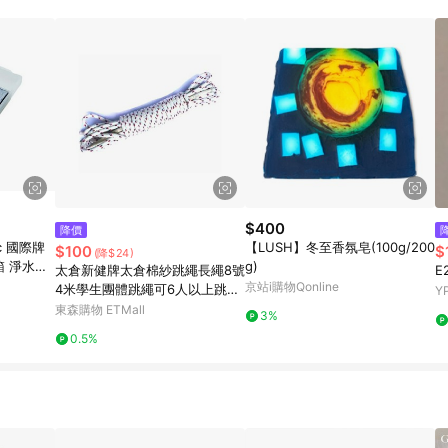
載 Pinkoi APP 後，需透過 LINE 購物前往 Pinkoi 頁面，方享導購資格
$400
降價
ic 國際牌
【LUSH】冬至香氛皂(100g/200
$100
$
(降$24)
冰箱 淨水過
g)
太倉新健牌太倉棉紗跳繩長繩8號
E
 淨水濾芯
京站i購物Qonline
4米學生團體跳繩可6人以上跳大
Y
繩
東森購物 ETMall
3%
0.5%