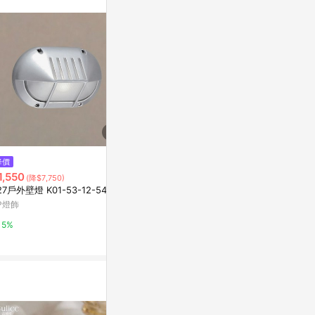
。
降價
降價
限時加碼
1,550
$700
$60
(降$7,750)
(降$200)
27戶外壁燈 K01-53-12-5485
【SOXP專用】安全帽多層膜大鏡
BMW X5 G
片 翡冷翠綠/摩洛哥藍/西班牙紅
內掛勾｜3D列
P燈飾
三色可選
中船掛勾 手套
GD佳德騎士俱樂部
蝦皮購物
5%
3%
4%