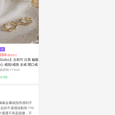
$2,580
$3,760
降價
Multiverse - 簡約大珍珠戒指-純
赤軍寶飾-幾
299
(降$61)
銀
赤軍寶飾
Gulicc】古莉可 日系 貓眼石
亞洲跨境設計購物平台 Pinkoi
心 戒指(戒指 女戒 開口戒 可調
0%
 造型戒 情人節 母親節 七夕 生
森購物 ETMall
1%
禮物)
0.5%
健身房中因為佩戴金屬戒指而感到不
起的不適感或劃痕？ht
的皮革戒指中通通不再是困擾，不