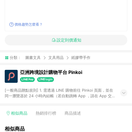
價格趨勢怎麼看？
設定到價通知
分類：
圖書文具
文具用品
紙膠帶手作
亞洲跨境設計購物平台 Pinkoi
[一般商品贈點規則] 1. 需透過 LINE 購物前往 Pinkoi 頁面，並在
同一瀏覽器於 24 小時內結帳（若自動跳轉 App ，請在 App 交
易），才具點數回饋資格。 2. 點數回饋計算將扣除訂單金額中的
運費與金流手續費與手動輸入之優惠碼折扣。 3. LINE 購物點數
回饋訂單不得享有 Pinkoi 站方優惠，例如首購優惠，P coins，
相似商品
熱銷排行榜
商品描述
全站(不包含手動輸入之優惠碼)。 4. 透過 LINE 購物連結到
Pinkoi 以外之網站購買之商品不具贈點資格。 5. 取消訂單或退貨
相似商品
行為，不具贈點資格，部分退款不在此限。 6. APP 請更新至