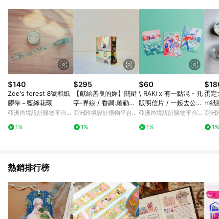
Android v4.6.0 / iOS v4.1.5 以上才具贈點資格。 7. 點數將於出
貨後 45 天後發送。 8. 群眾募資商品，禮物卡，開館保證金，補
運費，攤位費等不具贈點資格。 9. LINE 購物站上之商品規格、
顏色、價位、贈品如與 Pinkoi 商品資訊頁及購物車不符，以
Pinkoi 購物商品資訊頁及購物車標示為準。 10. 點數紅包使用規
則請以點數紅包活動說明為準。 11. 若於 LINE 購物前往 Pinkoi
頁面後才首次下載 Pinkoi APP 並完成訂單，不符合導購資格；承
上，首次下載 Pinkoi APP 後，需透過 LINE 購物前往 Pinkoi 頁
面，方享導購資格。
$140
$295
$60
$18
Zoe's forest 8號和紙
【獻給善良的妳】關鍵
\ RAKI x 有一點混 - 孔
蛋定大
膠帶－藍綠花環
字-界線 / 香調:羅勒柑
版明信片 / 一起去公園
m紙
檸
系列
亞洲跨境設計購物平台
亞洲跨境設計購物平台
亞洲跨境設計購物平台
亞洲
Pinkoi
Pinkoi
Pinkoi
Pinko
1%
1%
1%
1
熱銷排行榜