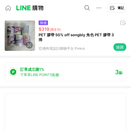
筆記
降價
$319
(降$16)
PET 膠帶 50% off songbly 角色 PET 膠帶 3
捲
搶購
亞洲跨境設計購物平台 Pinkoi
訂單成立賺1%
3
點
下單享LINE POINTS點數