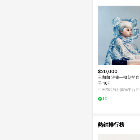
符合導購資格；承上，首次下
$20,000
王咖咖 油畫—擬態的
子 10F
亞洲跨境設計購物平台 Pin
1%
熱銷排行榜