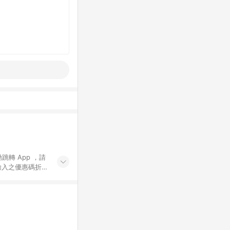
動跳轉 App ，請
輸入之優惠碼折
手動輸入之優惠
行為，不具贈點資
數將於出貨後 45 天
站上之商品規格、
 10. 點數紅包
PP 並完成訂單，不