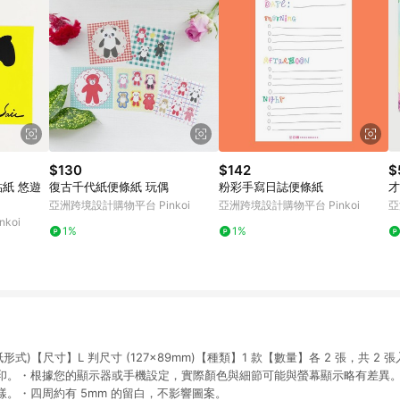
$130
$142
$
復古千代紙便條紙 玩偶
粉彩手寫日誌便條紙
才
亞洲跨境設計購物平台 Pinkoi
亞洲跨境設計購物平台 Pinkoi
亞
koi
1%
1%
形式)【尺寸】L 判尺寸 (127×89mm)【種類】1 款【數量】各 2 張，共 2
印。・根據您的顯示器或手機設定，實際顏色與細節可能與螢幕顯示略有差異
。・四周約有 5mm 的留白，不影響圖案。