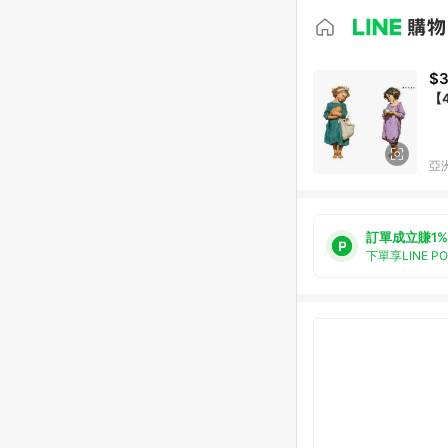
$
【4
亞洲
訂單成立賺1%
下單享LINE P