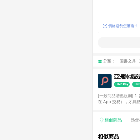
價格趨勢怎麼看？
分類：
圖書文具
亞洲跨境設計
[一般商品贈點規則] 1.
在 App 交易），才
扣。 3. LINE 購物
碼)。 4. 透過 LIN
格，部分退款不在此限。 6. 
相似商品
熱銷
後發送。 8. 群眾募
顏色、價位、贈品如與 P
相似商品
使用規則請以點數紅包活動說