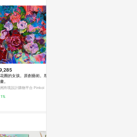
。
9,285
$38
$246
花圈的女孩。原創藝術。厚塗
【4 月新款 2】08-122-0143 人
房思琪的初戀樂
畫。
物貼紙 田園風女孩
Yahoo購物中
洲跨境設計購物平台 Pinkoi
亞洲跨境設計購物平台 Pinkoi
0%
1%
1%