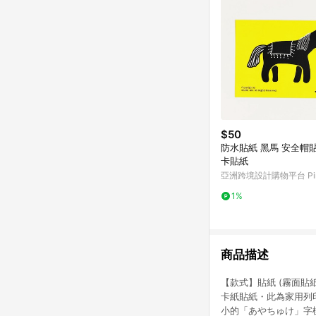
$50
防水貼紙 黑馬 安全帽貼紙 悠遊
卡貼紙
亞洲跨境設計購物平台 Pin
1%
商品描述
【款式】貼紙 (霧面貼紙
卡紙貼紙・此為家用列
小的「あやちゅけ」字樣