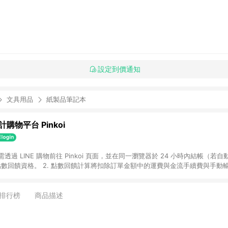
設定到價通知
文具用品
紙製品筆記本
購物平台 Pinkoi
 需透過 LINE 購物前往 Pinkoi 頁面，並在同一瀏覽器於 24 小時內結帳（若自
具點數回饋資格。 2. 點數回饋計算將扣除訂單金額中的運費與金流手續費與手動
點數回饋訂單不得享有 Pinkoi 站方優惠，例如首購優惠，P coins，全站(不包含
E 購物連結到 Pinkoi 以外之網站購買之商品不具贈點資格。 5. 取消訂單或退貨
APP 請更新至Android v4.6.0 / iOS v4.1.5 以上才具贈點資格。 7. 點
排行榜
商品描述
資商品，禮物卡，開館保證金，補運費，攤位費等不具贈點資格。 9. LINE 購物
inkoi 商品資訊頁及購物車不符，以 Pinkoi 購物商品資訊頁及購物車標示為準。
明為準。 11. 若於 LINE 購物前往 Pinkoi 頁面後才首次下載 Pinkoi A