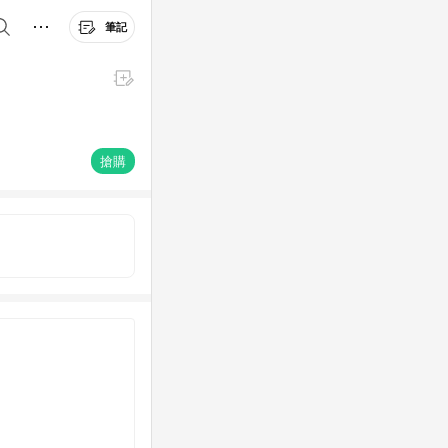
筆記
搶購