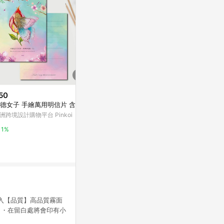
50
$30
降價
德女子 手繪萬用明信片 含信封
小島/2021插畫明信片
$92
(降$22)
洲跨境設計購物平台 Pinkoi
亞洲跨境設計購物平台 Pinkoi
50張怪東西
殼ipad防水
1%
1%
東森購物 ETMa
0.5%
 張入【品質】高品質霧面
。・在留白處將會印有小