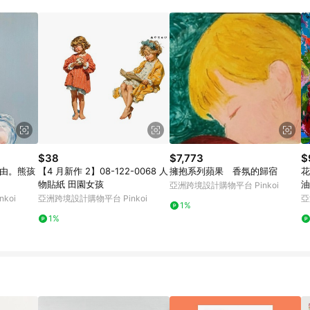
載 Pinkoi APP 後，需透過 LINE 購物前往 Pinkoi 頁面，方享導購資格
$38
$7,773
$
自由。熊孩
【4 月新作 2】08-122-0068 人
擁抱系列蘋果 香氛的歸宿
花
物貼紙 田園女孩
油
亞洲跨境設計購物平台 Pinkoi
koi
亞洲跨境設計購物平台 Pinkoi
亞
1%
1%