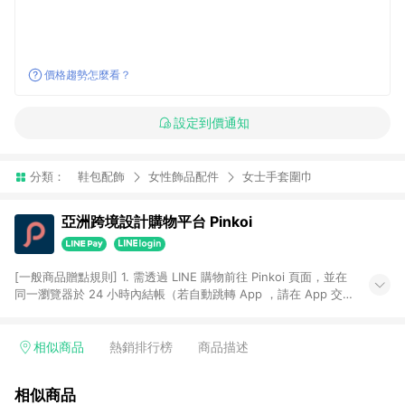
價格趨勢怎麼看？
設定到價通知
分類：
鞋包配飾
女性飾品配件
女士手套圍巾
亞洲跨境設計購物平台 Pinkoi
[一般商品贈點規則] 1. 需透過 LINE 購物前往 Pinkoi 頁面，並在
同一瀏覽器於 24 小時內結帳（若自動跳轉 App ，請在 App 交
易），才具點數回饋資格。 2. 點數回饋計算將扣除訂單金額中的
運費與金流手續費與手動輸入之優惠碼折扣。 3. LINE 購物點數
回饋訂單不得享有 Pinkoi 站方優惠，例如首購優惠，P coins，
相似商品
熱銷排行榜
商品描述
全站(不包含手動輸入之優惠碼)。 4. 透過 LINE 購物連結到
Pinkoi 以外之網站購買之商品不具贈點資格。 5. 取消訂單或退貨
相似商品
行為，不具贈點資格，部分退款不在此限。 6. APP 請更新至