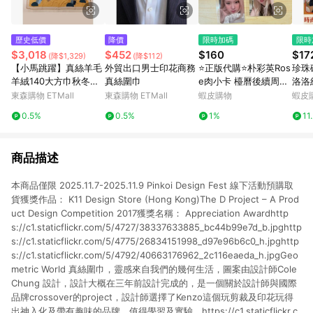
歷史低價
降價
限時加碼
限時
$3,018
$452
$160
$17
(降$1,329)
(降$112)
【小馬跳躍】真絲羊毛
外貿出口男士印花商務
⭐正版代購⭐朴彩英Ros
珍珠
羊絨140大方巾秋冬夏
真絲圍巾
e肉小卡 檯曆後續周邊
洛洛
季薄款保暖絲絨披肩
白紗神女手套肉 水晶頭
時尚
東森購物 ETMall
東森購物 ETMall
蝦皮購物
蝦皮
帘肉 摸頭肉 BLACKPI
頸 
0.5%
0.5%
1%
11
NK
商品描述
本商品僅限 2025.11.7-2025.11.9 Pinkoi Design Fest 線下活動預購取
貨獲獎作品： K11 Design Store (Hong Kong)The D Project – A Prod
uct Design Competition 2017獲獎名稱： Appreciation Awardhttp
s://c1.staticflickr.com/5/4727/38337633885_bc44b99e7d_b.jpghttp
s://c1.staticflickr.com/5/4775/26834151998_d97e96b6c0_h.jpghttp
s://c1.staticflickr.com/5/4792/40663176962_2c116eaeda_h.jpgGeo
metric World 真絲圍巾，靈感來自我們的幾何生活，圖案由設計師Cole
Chung 設計，設計大概在三年前設計完成的，是一個關於設計師與國際
品牌crossover的project，設計師選擇了Kenzo這個玩剪裁及印花玩得
出神入化及帶有趣味的品牌，值得學習及實驗。https://c1.staticflickr.c