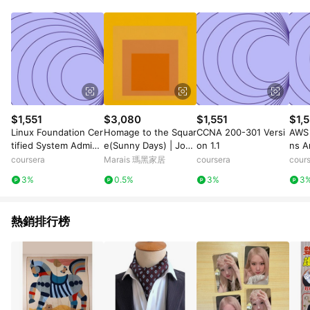
Android v4.6.0 / iOS v4.1.5 以上才具贈點資格。 7. 點數將於出
貨後 45 天後發送。 8. 群眾募資商品，禮物卡，開館保證金，補
運費，攤位費等不具贈點資格。 9. LINE 購物站上之商品規格、
顏色、價位、贈品如與 Pinkoi 商品資訊頁及購物車不符，以
Pinkoi 購物商品資訊頁及購物車標示為準。 10. 點數紅包使用規
則請以點數紅包活動說明為準。 11. 若於 LINE 購物前往 Pinkoi
頁面後才首次下載 Pinkoi APP 並完成訂單，不符合導購資格；承
上，首次下載 Pinkoi APP 後，需透過 LINE 購物前往 Pinkoi 頁
面，方享導購資格。
$1,551
$3,080
$1,551
$1,5
Linux Foundation Cer
Homage to the Squar
CCNA 200-301 Versi
AWS 
tified System Admini
e(Sunny Days) | Jose
on 1.1
ns A
strator (LFCS): Unit 3
f Albers - 銀色鋁框-中
sion
coursera
Marais 瑪黑家居
coursera
cour
尺寸
3%
0.5%
3%
3
熱銷排行榜