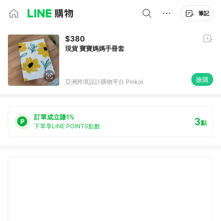
筆記
$380
現貨 寶寶媽媽手冊套
搶購
亞洲跨境設計購物平台 Pinkoi
訂單成立賺1%
3
點
下單享LINE POINTS點數