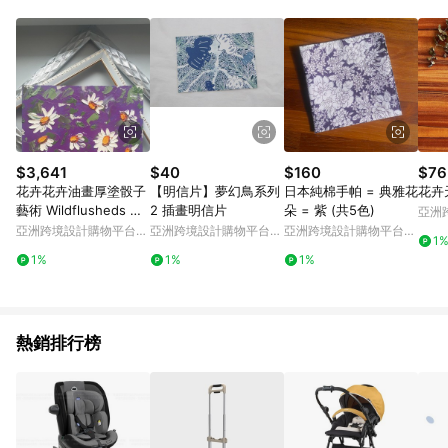
Android v4.6.0 / iOS v4.1.5 以上才具贈點資格。 7. 點數將於出
貨後 45 天後發送。 8. 群眾募資商品，禮物卡，開館保證金，補
運費，攤位費等不具贈點資格。 9. LINE 購物站上之商品規格、
顏色、價位、贈品如與 Pinkoi 商品資訊頁及購物車不符，以
Pinkoi 購物商品資訊頁及購物車標示為準。 10. 點數紅包使用規
則請以點數紅包活動說明為準。 11. 若於 LINE 購物前往 Pinkoi
頁面後才首次下載 Pinkoi APP 並完成訂單，不符合導購資格；承
上，首次下載 Pinkoi APP 後，需透過 LINE 購物前往 Pinkoi 頁
面，方享導購資格。
$3,641
$40
$160
$76
花卉花卉油畫厚塗骰子
【明信片】夢幻鳥系列
日本純棉手帕 = 典雅花
花卉
藝術 Wildflusheds 原
2 插畫明信片
朵 = 紫 (共5色)
亞洲
創藝術 8 至 8
Pinko
亞洲跨境設計購物平台
亞洲跨境設計購物平台
亞洲跨境設計購物平台
1
Pinkoi
Pinkoi
Pinkoi
1%
1%
1%
熱銷排行榜