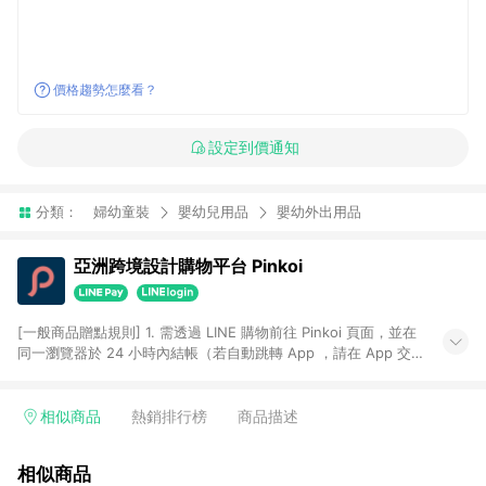
價格趨勢怎麼看？
設定到價通知
分類：
婦幼童裝
嬰幼兒用品
嬰幼外出用品
亞洲跨境設計購物平台 Pinkoi
[一般商品贈點規則] 1. 需透過 LINE 購物前往 Pinkoi 頁面，並在
同一瀏覽器於 24 小時內結帳（若自動跳轉 App ，請在 App 交
易），才具點數回饋資格。 2. 點數回饋計算將扣除訂單金額中的
運費與金流手續費與手動輸入之優惠碼折扣。 3. LINE 購物點數
回饋訂單不得享有 Pinkoi 站方優惠，例如首購優惠，P coins，
相似商品
熱銷排行榜
商品描述
全站(不包含手動輸入之優惠碼)。 4. 透過 LINE 購物連結到
Pinkoi 以外之網站購買之商品不具贈點資格。 5. 取消訂單或退貨
相似商品
行為，不具贈點資格，部分退款不在此限。 6. APP 請更新至