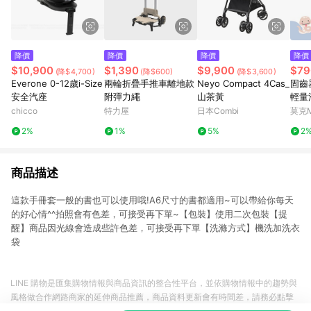
降價
降價
降價
降價
$10,900
$1,390
$9,900
$79
(降$4,700)
(降$600)
(降$3,600)
Everone 0-12歲i-Size
兩輪折疊手推車離地款
Neyo Compact 4Cas_
固齒
安全汽座
附彈力繩
山茶黃
輕量
MA'
chicco
特力屋
日本Combi
莫克
2%
1%
5%
2
商品描述
這款手冊套一般的書也可以使用哦!A6尺寸的書都適用~可以帶給你每天
的好心情^^拍照會有色差，可接受再下單~【包裝】使用二次包裝【提
醒】商品因光線會造成些許色差，可接受再下單【洗滌方式】機洗加洗衣
袋
LINE 購物是匯集購物情報與商品資訊的整合性平台，並依購物情報中的趨勢與
風格做合作網路商家的延伸商品推薦，商品資料更新會有時間差，請務必點擊
商品至各合作網路商家，確認現售價與購物條件，一切資訊以合作廠商網頁為