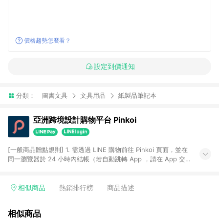
價格趨勢怎麼看？
設定到價通知
分類：
圖書文具
文具用品
紙製品筆記本
亞洲跨境設計購物平台 Pinkoi
[一般商品贈點規則] 1. 需透過 LINE 購物前往 Pinkoi 頁面，並在
同一瀏覽器於 24 小時內結帳（若自動跳轉 App ，請在 App 交
易），才具點數回饋資格。 2. 點數回饋計算將扣除訂單金額中的
運費與金流手續費與手動輸入之優惠碼折扣。 3. LINE 購物點數
回饋訂單不得享有 Pinkoi 站方優惠，例如首購優惠，P coins，
相似商品
熱銷排行榜
商品描述
全站(不包含手動輸入之優惠碼)。 4. 透過 LINE 購物連結到
Pinkoi 以外之網站購買之商品不具贈點資格。 5. 取消訂單或退貨
相似商品
行為，不具贈點資格，部分退款不在此限。 6. APP 請更新至