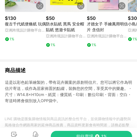
$130
$50
$50
$30
復古千代紙便條紙 玩偶
防水貼紙 黑馬 安全帽
才德女子 手繪萬用明信
小島
貼紙 悠遊卡貼紙
片 含信封
亞洲跨境設計購物平台
亞洲
Pinkoi
Pinko
亞洲跨境設計購物平台
亞洲跨境設計購物平台
1%
1
Pinkoi
Pinkoi
1%
1%
商品描述
這是以彩色鉛筆繪製的，帶有花卉圖案的原創明信片。您可以將它作為明
信片寄送，或作為居家佈置的點綴，裝飾您的空間，享受其中的樂趣。・
尺寸：W14.8×H10cm・紙質：優質紙・印刷：數位印刷・背面：空白・
寄送時將會個別放入OPP袋中。
LINE 購物是匯集購物情報與商品資訊的整合性平台，並依購物情報中的趨勢與
風格做合作網路商家的延伸商品推薦，商品資料更新會有時間差，請務必點擊
商品至各合作網路商家，確認現售價與購物條件，一切資訊以合作廠商網頁為
前往賣場
1%