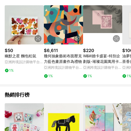
Android v4.6.0 / iOS v4.1.5 以上才具贈點資格。 7. 點數將於出
貨後 45 天後發送。 8. 群眾募資商品，禮物卡，開館保證金，補
運費，攤位費等不具贈點資格。 9. LINE 購物站上之商品規格、
顏色、價位、贈品如與 Pinkoi 商品資訊頁及購物車不符，以
Pinkoi 購物商品資訊頁及購物車標示為準。 10. 點數紅包使用規
則請以點數紅包活動說明為準。 11. 若於 LINE 購物前往 Pinkoi
頁面後才首次下載 Pinkoi APP 並完成訂單，不符合導購資格；承
上，首次下載 Pinkoi APP 後，需透過 LINE 購物前往 Pinkoi 頁
面，方享導購資格。
$50
$6,611
$220
$10
幽默之星 麵包松鼠
幾何抽象藝術布面壓克
W&W婚卡盛宴-特別企
油夢
力藍色畫原畫作為禮物
劃版-璀璨花園萬用卡-
茶香
亞洲跨境設計購物平台
手寫留白款-紫苑10入
念品
Pinkoi
亞洲跨境設計購物平台
亞洲跨境設計購物平台
亞洲
1%
Pinkoi
Pinkoi
Pinko
1%
1%
1
熱銷排行榜