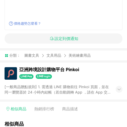
價格趨勢怎麼看？
設定到價通知
分類：
圖書文具
文具用品
美術繪畫用品
亞洲跨境設計購物平台 Pinkoi
[一般商品贈點規則] 1. 需透過 LINE 購物前往 Pinkoi 頁面，並在
同一瀏覽器於 24 小時內結帳（若自動跳轉 App ，請在 App 交
易），才具點數回饋資格。 2. 點數回饋計算將扣除訂單金額中的
運費與金流手續費與手動輸入之優惠碼折扣。 3. LINE 購物點數
回饋訂單不得享有 Pinkoi 站方優惠，例如首購優惠，P coins，
相似商品
熱銷排行榜
商品描述
全站(不包含手動輸入之優惠碼)。 4. 透過 LINE 購物連結到
Pinkoi 以外之網站購買之商品不具贈點資格。 5. 取消訂單或退貨
相似商品
行為，不具贈點資格，部分退款不在此限。 6. APP 請更新至