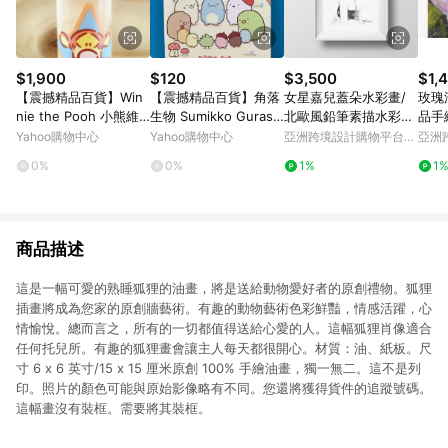
$1,900
$120
$3,500
$1,
【震撼精品百貨】Win
【震撼精品百貨】角落
女星嘉兒蓋朵水彩畫/
玫瑰
nie the Pooh 小熊維
生物 Sumikko Gurashi
北歐風鉛筆素描水彩
品手
尼~水晶印章-跳跳虎
~San-X 角落生物心情
畫/送禮家飾
Yahoo購物中心
Yahoo購物中心
亞洲跨境設計購物平台
亞洲
圖畫本-樹林#70522
Pinkoi
Pinko
0%
0%
1%
1
商品描述
這是一幅可愛的熟睡狐狸的油畫，將是送給動物愛好者的原創禮物。狐狸
插畫將成為您家的原創牆藝術。有趣的動物藝術色彩鮮豔，情感活躍，心
情愉悅。總而言之，所有的一切都值得送給心愛的人。這幅狐狸肖像適合
任何托兒所。有趣的狐狸畫會讓主人每天都很開心。材質：油、紙板。尺
寸 6 x 6 英寸/15 x 15 厘米原創 100% 手繪油畫，獨一無二。這不是列
印。照片的顏色可能與原始影像略有不同。您還將獲得貨件的追蹤號碼。
這幅畫沒有裝框。需要將其裝框。