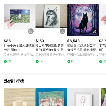
Android v4.6.0 / iOS v4.1.5 以上才具贈點資格。 7. 點數將於出
貨後 45 天後發送。 8. 群眾募資商品，禮物卡，開館保證金，補
運費，攤位費等不具贈點資格。 9. LINE 購物站上之商品規格、
顏色、價位、贈品如與 Pinkoi 商品資訊頁及購物車不符，以
Pinkoi 購物商品資訊頁及購物車標示為準。 10. 點數紅包使用規
則請以點數紅包活動說明為準。 11. 若於 LINE 購物前往 Pinkoi
頁面後才首次下載 Pinkoi APP 並完成訂單，不符合導購資格；承
上，首次下載 Pinkoi APP 後，需透過 LINE 購物前往 Pinkoi 頁
面，方享導購資格。
$86
$150
$8,543
$3,
日系小兔子螢火蟲插畫
哈士奇/狗/掛畫/裝飾
狼绘画 幻想原创艺术
水彩
卡片 明信片
畫/海報/裝飾畫片/居家
奇妙艺术品 暗色墙壁装
貓】
佈置/手繪
饰
亞洲跨境設計購物平台
亞洲跨境設計購物平台
亞洲跨境設計購物平台
亞洲
Pinkoi
Pinkoi
Pinkoi
Pinko
1%
1%
1%
1
熱銷排行榜