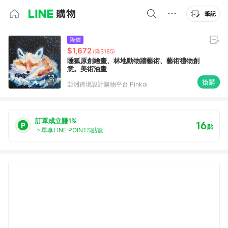
筆記
降價
$1,672
(降$185)
睡狐原創繪畫、林地動物牆藝術、藝術禮物創
意。美術油畫
搶購
亞洲跨境設計購物平台 Pinkoi
訂單成立賺1%
16
點
下單享LINE POINTS點數