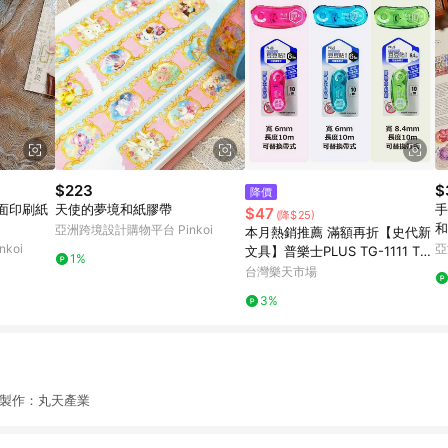
$223
$
降價
霧面印刷紙
天使的夢境和紙膠帶
手
$47
(降$25)
和
亞洲跨境設計購物平台 Pinkoi
本月熱銷推薦 滿額再折【史代新
koi
亞
文具】普樂士PLUS TG-1111 TG
1%
-1121 豆豆彩貼魔豆捲軸雙面膠
台灣樂天市場
帶/立可貼
3%
5m製作：丸天產業