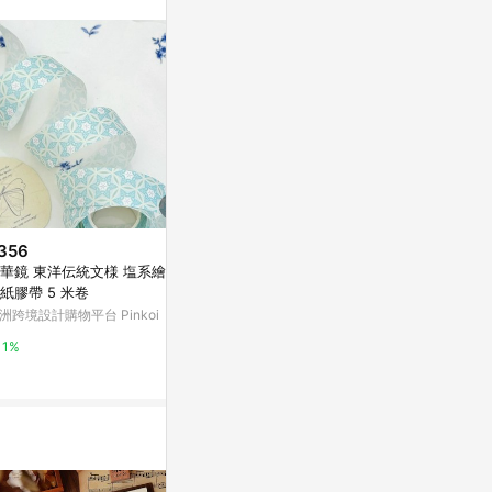
。
356
$790
$159
華鏡 東洋伝統文様 塩系繪畫
【STEAMCREAM蒸汽乳霜】#交
野葡萄紙膠帶
紙膠帶 5 米卷
換禮物推薦 冬日閃耀聖誕 75g
亞洲跨境設計購物
純素保養
洲跨境設計購物平台 Pinkoi
LINE禮物
1%
1%