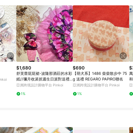
載 Pinkoi APP 後，需透過 LINE 購物前往 Pinkoi 頁面，方享導購資格
$1,680
$690
$
舒芙蕾屁屁裙-波隆那酒莊的水彩
【萌犬系】1486 柴柴散步中 75
萬
紙//彌月收涎抓週生日派對送禮
g 送禮 REGARO PAPIRO聯名
和
koi
拍/
亞洲跨境設計購物平台 Pinkoi
亞洲跨境設計購物平台 Pinkoi
亞
1%
1%