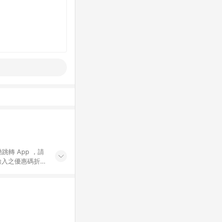
動跳轉 App ，請
輸入之優惠碼折
手動輸入之優惠
行為，不具贈點資
數將於出貨後 45 天
站上之商品規格、
 10. 點數紅包
PP 並完成訂單，不