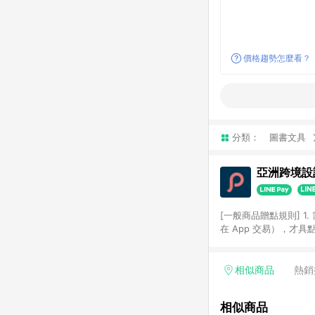
價格趨勢怎麼看？
分類：
圖書文具
亞洲跨境設計
[一般商品贈點規則] 1.
在 App 交易），才
扣。 3. LINE 購物
碼)。 4. 透過 LIN
格，部分退款不在此限。 6. 
相似商品
熱銷
後發送。 8. 群眾募
顏色、價位、贈品如與 P
相似商品
使用規則請以點數紅包活動說