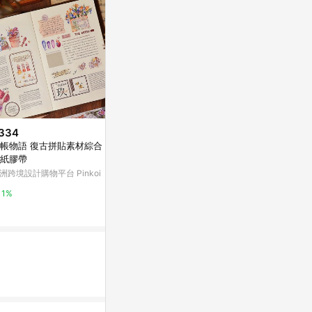
334
$345
$80
帳物語 復古拼貼素材綜合 PET
是春新年文字 打底素材PET 和紙
【花布先生】
紙膠帶
膠帶
亞洲跨境設計購物
洲跨境設計購物平台 Pinkoi
亞洲跨境設計購物平台 Pinkoi
1%
1%
1%