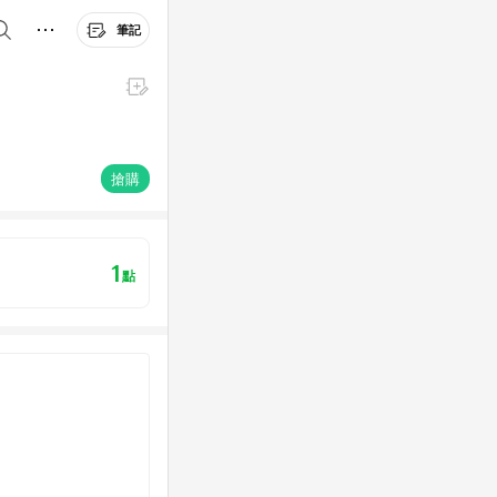
筆記
搶購
1
點