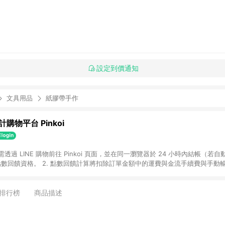
設定到價通知
文具用品
紙膠帶手作
購物平台 Pinkoi
 需透過 LINE 購物前往 Pinkoi 頁面，並在同一瀏覽器於 24 小時內結帳（若自
具點數回饋資格。 2. 點數回饋計算將扣除訂單金額中的運費與金流手續費與手動
點數回饋訂單不得享有 Pinkoi 站方優惠，例如首購優惠，P coins，全站(不包含
E 購物連結到 Pinkoi 以外之網站購買之商品不具贈點資格。 5. 取消訂單或退貨
APP 請更新至Android v4.6.0 / iOS v4.1.5 以上才具贈點資格。 7. 點
排行榜
商品描述
資商品，禮物卡，開館保證金，補運費，攤位費等不具贈點資格。 9. LINE 購物
inkoi 商品資訊頁及購物車不符，以 Pinkoi 購物商品資訊頁及購物車標示為準。
明為準。 11. 若於 LINE 購物前往 Pinkoi 頁面後才首次下載 Pinkoi A