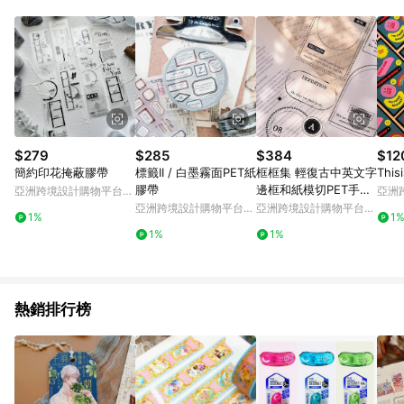
Android v4.6.0 / iOS v4.1.5 以上才具贈點資格。 7. 點數將於出
貨後 45 天後發送。 8. 群眾募資商品，禮物卡，開館保證金，補
運費，攤位費等不具贈點資格。 9. LINE 購物站上之商品規格、
顏色、價位、贈品如與 Pinkoi 商品資訊頁及購物車不符，以
Pinkoi 購物商品資訊頁及購物車標示為準。 10. 點數紅包使用規
則請以點數紅包活動說明為準。 11. 若於 LINE 購物前往 Pinkoi
頁面後才首次下載 Pinkoi APP 並完成訂單，不符合導購資格；承
上，首次下載 Pinkoi APP 後，需透過 LINE 購物前往 Pinkoi 頁
面，方享導購資格。
$279
$285
$384
$12
簡約印花掩蔽膠帶
標籤II / 白墨霧面PET紙
框框集 輕復古中英文字
This
膠帶
邊框和紙模切PET手帳
亞洲跨境設計購物平台
亞洲
貼本膠帶
Pinkoi
Pinko
亞洲跨境設計購物平台
亞洲跨境設計購物平台
1%
1
Pinkoi
Pinkoi
1%
1%
熱銷排行榜