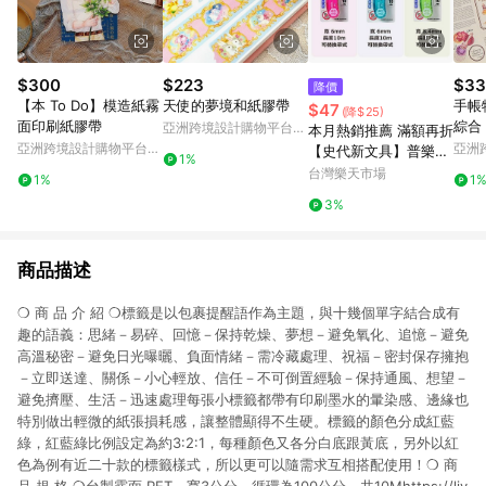
$300
$223
$33
降價
【本 To Do】模造紙霧
天使的夢境和紙膠帶
手帳
$47
(降$25)
面印刷紙膠帶
綜合 
亞洲跨境設計購物平台
本月熱銷推薦 滿額再折
Pinkoi
亞洲跨境設計購物平台
亞洲
【史代新文具】普樂士
1%
Pinkoi
Pinko
PLUS TG-1111 TG-112
台灣樂天市場
1%
1
1 豆豆彩貼魔豆捲軸雙
3%
面膠帶/立可貼
商品描述
❍ 商 品 介 紹 ❍標籤是以包裹提醒語作為主題，與十幾個單字結合成有
趣的語義：思緒－易碎、回憶－保持乾燥、夢想－避免氧化、追憶－避免
高溫秘密－避免日光曝曬、負面情緒－需冷藏處理、祝福－密封保存擁抱
－立即送達、關係－小心輕放、信任－不可倒置經驗－保持通風、想望－
避免擠壓、生活－迅速處理每張小標籤都帶有印刷墨水的暈染感、邊緣也
特別做出輕微的紙張損耗感，讓整體顯得不生硬。標籤的顏色分成紅藍
綠，紅藍綠比例設定為約3:2:1，每種顏色又各分白底跟黃底，另外以紅
色為例有近二十款的標籤樣式，所以更可以隨需求互相搭配使用！❍ 商