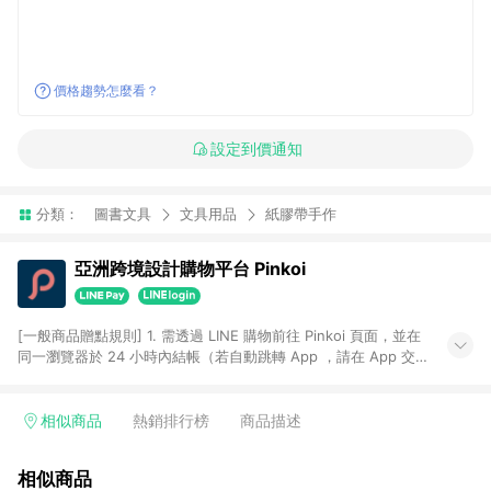
價格趨勢怎麼看？
設定到價通知
分類：
圖書文具
文具用品
紙膠帶手作
亞洲跨境設計購物平台 Pinkoi
[一般商品贈點規則] 1. 需透過 LINE 購物前往 Pinkoi 頁面，並在
同一瀏覽器於 24 小時內結帳（若自動跳轉 App ，請在 App 交
易），才具點數回饋資格。 2. 點數回饋計算將扣除訂單金額中的
運費與金流手續費與手動輸入之優惠碼折扣。 3. LINE 購物點數
回饋訂單不得享有 Pinkoi 站方優惠，例如首購優惠，P coins，
相似商品
熱銷排行榜
商品描述
全站(不包含手動輸入之優惠碼)。 4. 透過 LINE 購物連結到
Pinkoi 以外之網站購買之商品不具贈點資格。 5. 取消訂單或退貨
相似商品
行為，不具贈點資格，部分退款不在此限。 6. APP 請更新至