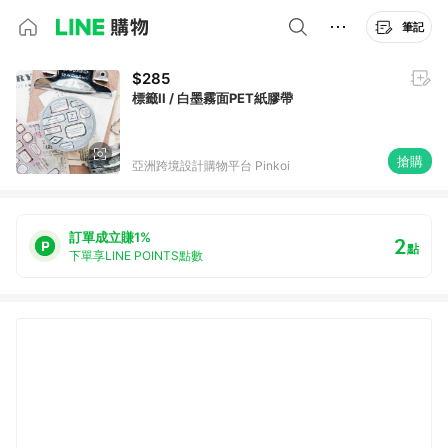
筆記
$285
標籤II / 白墨霧面PET紙膠帶
搶購
亞洲跨境設計購物平台 Pinkoi
訂單成立賺1%
2
點
下單享LINE POINTS點數