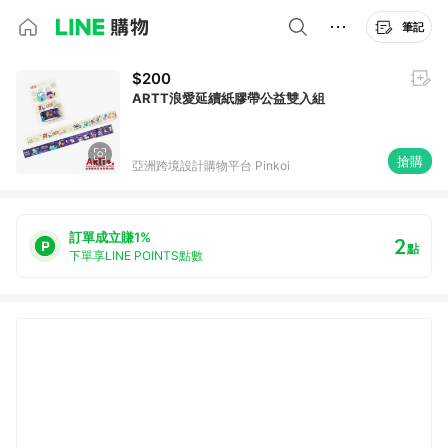
筆記
$200
ARTT浪愛延續紙膠帶公益雙入組
搶購
亞洲跨境設計購物平台 Pinkoi
訂單成立賺1%
2
點
下單享LINE POINTS點數