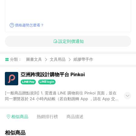
價格趨勢怎麼看？
設定到價通知
分類：
圖書文具
文具用品
紙膠帶手作
亞洲跨境設計購物平台 Pinkoi
[一般商品贈點規則] 1. 需透過 LINE 購物前往 Pinkoi 頁面，並在
同一瀏覽器於 24 小時內結帳（若自動跳轉 App ，請在 App 交
易），才具點數回饋資格。 2. 點數回饋計算將扣除訂單金額中的
運費與金流手續費與手動輸入之優惠碼折扣。 3. LINE 購物點數
回饋訂單不得享有 Pinkoi 站方優惠，例如首購優惠，P coins，
相似商品
熱銷排行榜
商品描述
全站(不包含手動輸入之優惠碼)。 4. 透過 LINE 購物連結到
Pinkoi 以外之網站購買之商品不具贈點資格。 5. 取消訂單或退貨
相似商品
行為，不具贈點資格，部分退款不在此限。 6. APP 請更新至