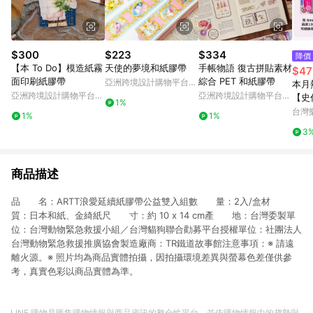
$300
$223
$334
降價
【本 To Do】模造紙霧
天使的夢境和紙膠帶
手帳物語 復古拼貼素材
$47
面印刷紙膠帶
綜合 PET 和紙膠帶
亞洲跨境設計購物平台
本月
Pinkoi
亞洲跨境設計購物平台
亞洲跨境設計購物平台
【史
1%
Pinkoi
Pinkoi
PLUS
台灣
1%
1%
1 
3
面膠
商品描述
品 名：ARTT浪愛延續紙膠帶公益雙入組數 量：2入/盒材
質：日本和紙、金綺紙尺 寸：約 10 x 14 cm產 地：台灣委製單
位：台灣動物緊急救援小組／台灣貓狗聯合勸募平台授權單位：社團法人
台灣動物緊急救援推廣協會製造廠商：TR鐵道故事館注意事項：※ 請遠
離火源。※ 照片均為商品實體拍攝，因拍攝環境差異與螢幕色差僅供參
考，真實色彩以商品實體為準。
LINE 購物是匯集購物情報與商品資訊的整合性平台，並依購物情報中的趨勢與