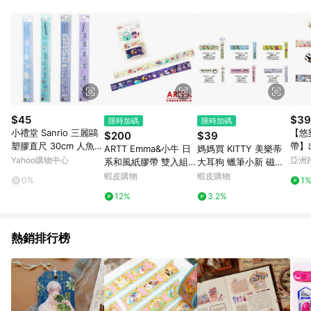
Android v4.6.0 / iOS v4.1.5 以上才具贈點資格。 7. 點數將於出
貨後 45 天後發送。 8. 群眾募資商品，禮物卡，開館保證金，補
運費，攤位費等不具贈點資格。 9. LINE 購物站上之商品規格、
顏色、價位、贈品如與 Pinkoi 商品資訊頁及購物車不符，以
Pinkoi 購物商品資訊頁及購物車標示為準。 10. 點數紅包使用規
則請以點數紅包活動說明為準。 11. 若於 LINE 購物前往 Pinkoi
頁面後才首次下載 Pinkoi APP 並完成訂單，不符合導購資格；承
上，首次下載 Pinkoi APP 後，需透過 LINE 購物前往 Pinkoi 頁
面，方享導購資格。
$45
$39
限時加碼
限時加碼
小禮堂 Sanrio 三麗鷗
【悠
$200
$39
塑膠直尺 30cm 人魚漢
帶】
ARTT Emma&小牛 日
媽媽買 KITTY 美樂蒂
頓 酷洛米 大耳狗
固防
Yahoo購物中心
亞洲
系和風紙膠帶 雙入組 A
大耳狗 蠟筆小新 磁鐵
帶
Pinko
RTT台灣動物緊急救援
條 磁鐵貼 磁鐵 10cm
蝦皮購物
蝦皮購物
0%
1
小組官方授權商店 TR
12%
3.2%
台灣鐵道
熱銷排行榜