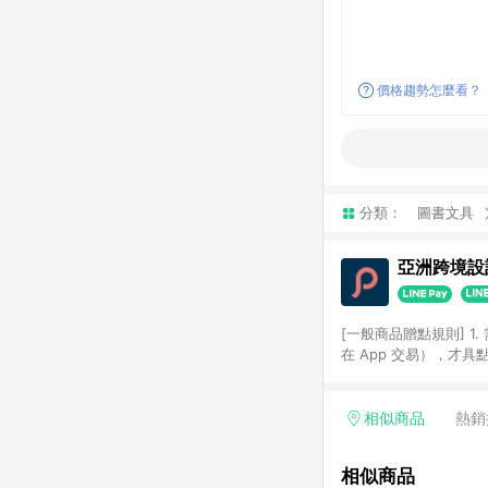
價格趨勢怎麼看？
分類：
圖書文具
亞洲跨境設計
[一般商品贈點規則] 1.
在 App 交易），才
扣。 3. LINE 購物
碼)。 4. 透過 LIN
格，部分退款不在此限。 6. 
相似商品
熱銷
後發送。 8. 群眾募
顏色、價位、贈品如與 P
相似商品
使用規則請以點數紅包活動說