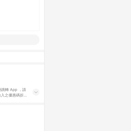
動跳轉 App ，請
輸入之優惠碼折
手動輸入之優惠
行為，不具贈點資
數將於出貨後 45 天
站上之商品規格、
 10. 點數紅包
PP 並完成訂單，不