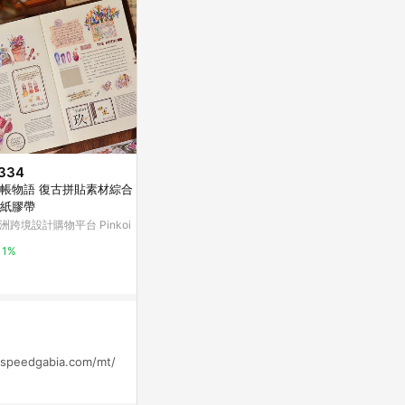
334
$345
$80
帳物語 復古拼貼素材綜合 PET
是春新年文字 打底素材PET 和紙
【花布先生】
紙膠帶
膠帶
亞洲跨境設計購物
洲跨境設計購物平台 Pinkoi
亞洲跨境設計購物平台 Pinkoi
1%
1%
1%
speedgabia.com/mt/