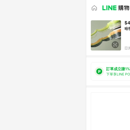
$
哈
亞洲
訂單成立賺1%
下單享LINE P