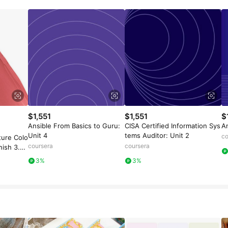
載 Pinkoi APP 後，需透過 LINE 購物前往 Pinkoi 頁面，方享導購資格
$1,551
$1,551
$
Ansible From Basics to Guru:
CISA Certified Information Sys
An
Unit 4
tems Auditor: Unit 2
co
ture Colo
coursera
coursera
inish 3.5g
ood
3%
3%