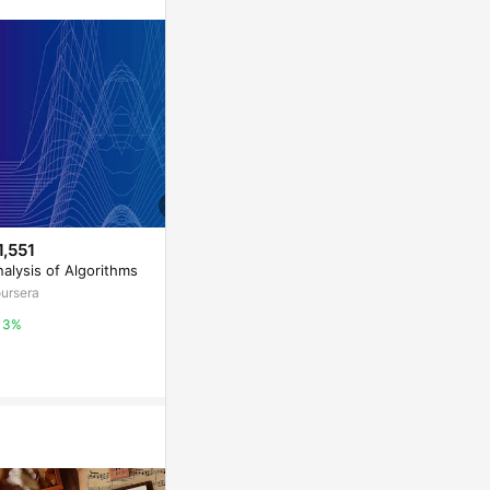
。
1,551
$5,880
$1,551
alysis of Algorithms
原版海報｜Ronan Bouroullec：
CompTIA Clo
Drawing 12 - 銀色鋁框
5
ursera
Marais 瑪黑家居
coursera
3%
0.5%
3%