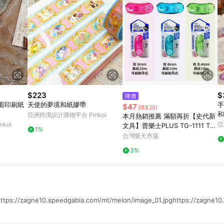
$223
$
降價
霧面印刷紙
天使的夢境和紙膠帶
手
$47
(降$25)
和
亞洲跨境設計購物平台 Pinkoi
本月熱銷推薦 滿額再折【史代新
koi
亞
文具】普樂士PLUS TG-1111 TG
1%
-1121 豆豆彩貼魔豆捲軸雙面膠
台灣樂天市場
帶/立可貼
3%
//zagne10.speedgabia.com/mt/melon/image_01.jpghttps://zagne10.