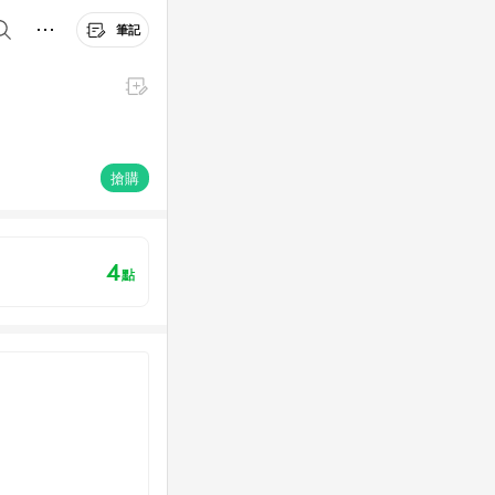
筆記
搶購
4
點