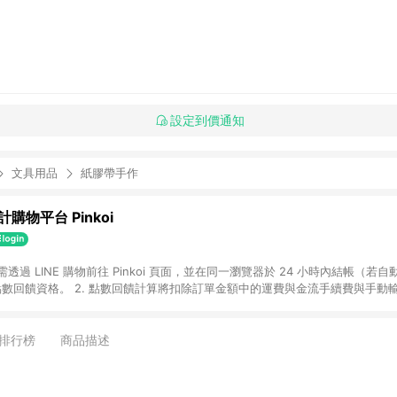
設定到價通知
文具用品
紙膠帶手作
購物平台 Pinkoi
 需透過 LINE 購物前往 Pinkoi 頁面，並在同一瀏覽器於 24 小時內結帳（若自
具點數回饋資格。 2. 點數回饋計算將扣除訂單金額中的運費與金流手續費與手動
點數回饋訂單不得享有 Pinkoi 站方優惠，例如首購優惠，P coins，全站(不包含
E 購物連結到 Pinkoi 以外之網站購買之商品不具贈點資格。 5. 取消訂單或退貨
APP 請更新至Android v4.6.0 / iOS v4.1.5 以上才具贈點資格。 7. 點
排行榜
商品描述
資商品，禮物卡，開館保證金，補運費，攤位費等不具贈點資格。 9. LINE 購物
inkoi 商品資訊頁及購物車不符，以 Pinkoi 購物商品資訊頁及購物車標示為準。
明為準。 11. 若於 LINE 購物前往 Pinkoi 頁面後才首次下載 Pinkoi A