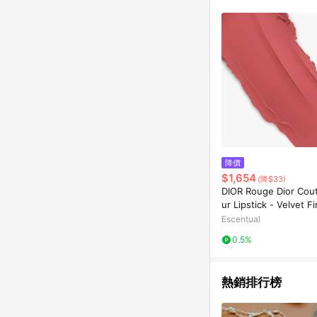
符合導購資格；承上，首次下
降價
$1,654
(降$33)
DIOR Rouge Dior Cou
ur Lipstick - Velvet F
772 - Classic Rosew
Escentual
0.5%
熱銷排行榜