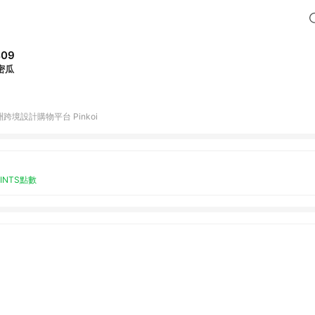
409
密瓜
跨境設計購物平台 Pinkoi
OINTS點數