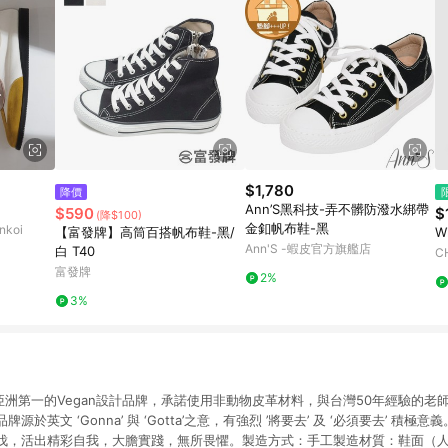
$1,780
降價
Ann’S黑科技-弄不髒防潑水綁帶
$590
$
(降$100)
金釦帆布鞋-黑
koi
【富發牌】高筒百搭帆布鞋-黑/
W
Ann'S -蝦皮官方旗艦店
白 T40
C
富發牌
2%
3%
成為亞洲第一的Vegan設計品牌，承諾使用非動物皮革材料，與台灣50年經驗的
於英文 ‘Gonna’ 與 ‘Gotta’之意，有強烈 ’將要去’ 及 ‘必須要去’ 積
伐，活出精彩自我，大膽實踐，無所畏懼。製造方式：手工製造材質：鞋面（