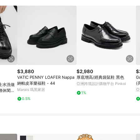
載 Pinkoi APP 後，需透過 LINE 購物前往 Pinkoi 頁面，方享導購資格
$3,880
$2,980
$
VATIC PENNY LOAFER Nappa
厚底增高/經典袋鼠鞋 黑色
G
納帕皮革樂福鞋 - 44
(
亞洲跨境設計購物平台 Pinkoi
士水洗做
Marais 瑪黑家居
亞
務休閑皮
1%
0.5%