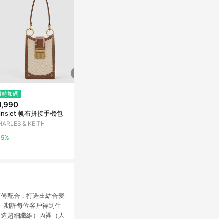
$6,426
$1,530
限時加碼
Ella Mirrorwave 絲絨瑪莉珍鞋
[BARMAH HA
1,990
黑色
經典帆布牛仔
inslet 帆布拼接手機包
亞洲跨境設計購物平台 Pinkoi
Yahoo購物中
HARLES & KEITH
1%
1%
5%
老師傅配合，打造出結合愛
極意義。期許每位客戶得到生
人造超細纖維）內裡（人