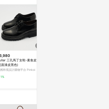
。
3,980
$2,865
$3,880
ullar 三孔馬丁女鞋-素食皮鞋
經典雕花紳士男皮鞋 黑色 (大尺
VATIC PENN
亮面漆皮黑色)
碼)
納帕皮革樂福鞋 
洲跨境設計購物平台 Pinkoi
亞洲跨境設計購物平台 Pinkoi
Marais 瑪黑家
1%
1%
0.5%