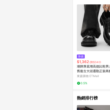
符合導購資格；承上，首次下
降價
$1,362
(降$340)
潮牌厚底增高德比鞋男
舊復古大頭通勤正裝商
鞋潮
東森購物 ETMall
0.5%
熱銷排行榜