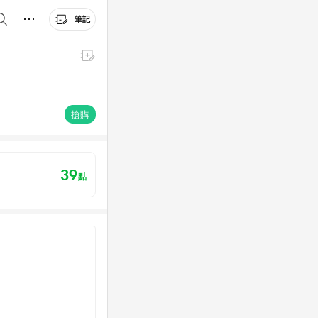
筆記
搶購
39
點