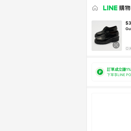
$3
G
亞洲
訂單成立賺1%
下單享LINE P