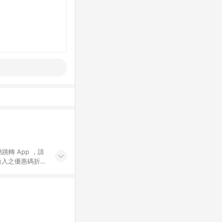
動跳轉 App ，請
輸入之優惠碼折
手動輸入之優惠
行為，不具贈點資
數將於出貨後 45 天
站上之商品規格、
 10. 點數紅包
PP 並完成訂單，不