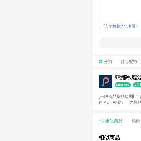
價格趨勢怎麼看？
分類：
鞋包配飾
亞洲跨境設計
[一般商品贈點規則] 1.
在 App 交易），才
扣。 3. LINE 購物
碼)。 4. 透過 LIN
格，部分退款不在此限。 6. 
相似商品
熱銷
後發送。 8. 群眾募
顏色、價位、贈品如與 P
相似商品
使用規則請以點數紅包活動說