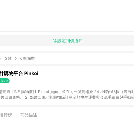
設定到價通知
女鞋
女帆布鞋
購物平台 Pinkoi
 需透過 LINE 購物前往 Pinkoi 頁面，並在同一瀏覽器於 24 小時內結帳（若自
具點數回饋資格。 2. 點數回饋計算將扣除訂單金額中的運費與金流手續費與手動
點數回饋訂單不得享有 Pinkoi 站方優惠，例如首購優惠，P coins，全站(不包含
E 購物連結到 Pinkoi 以外之網站購買之商品不具贈點資格。 5. 取消訂單或退貨
APP 請更新至Android v4.6.0 / iOS v4.1.5 以上才具贈點資格。 7. 點
排行榜
商品描述
資商品，禮物卡，開館保證金，補運費，攤位費等不具贈點資格。 9. LINE 購物
inkoi 商品資訊頁及購物車不符，以 Pinkoi 購物商品資訊頁及購物車標示為準。
明為準。 11. 若於 LINE 購物前往 Pinkoi 頁面後才首次下載 Pinkoi A