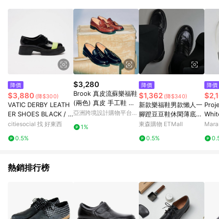
Android v4.6.0 / iOS v4.1.5 以上才具贈點資格。 7. 點數將於出
貨後 45 天後發送。 8. 群眾募資商品，禮物卡，開館保證金，補
運費，攤位費等不具贈點資格。 9. LINE 購物站上之商品規格、
顏色、價位、贈品如與 Pinkoi 商品資訊頁及購物車不符，以
Pinkoi 購物商品資訊頁及購物車標示為準。 10. 點數紅包使用規
則請以點數紅包活動說明為準。 11. 若於 LINE 購物前往 Pinkoi
頁面後才首次下載 Pinkoi APP 並完成訂單，不符合導購資格；承
上，首次下載 Pinkoi APP 後，需透過 LINE 購物前往 Pinkoi 頁
面，方享導購資格。
$3,280
降價
降價
降價
Brook 真皮流蘇樂福鞋
$3,880
$1,362
$2,
(降$300)
(降$340)
(兩色) 真皮 手工鞋 樂
VATIC DERBY LEATH
新款樂福鞋男款懶人一
Proj
福鞋
亞洲跨境設計購物平台
ER SHOES BLACK / F
腳蹬豆豆鞋休閑薄底方
Whi
Pinkoi
LUORESCEN 增高45
頭德比鞋通勤休閑皮鞋
帆布鞋
citiesocial 找 好東西
東森購物 ETMall
Mar
1%
mm厚底皮鞋 40
35
0.5%
0.5%
0.
熱銷排行榜