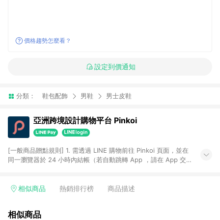
價格趨勢怎麼看？
設定到價通知
分類：
鞋包配飾
男鞋
男士皮鞋
亞洲跨境設計購物平台 Pinkoi
[一般商品贈點規則] 1. 需透過 LINE 購物前往 Pinkoi 頁面，並在
同一瀏覽器於 24 小時內結帳（若自動跳轉 App ，請在 App 交
易），才具點數回饋資格。 2. 點數回饋計算將扣除訂單金額中的
運費與金流手續費與手動輸入之優惠碼折扣。 3. LINE 購物點數
回饋訂單不得享有 Pinkoi 站方優惠，例如首購優惠，P coins，
相似商品
熱銷排行榜
商品描述
全站(不包含手動輸入之優惠碼)。 4. 透過 LINE 購物連結到
Pinkoi 以外之網站購買之商品不具贈點資格。 5. 取消訂單或退貨
相似商品
行為，不具贈點資格，部分退款不在此限。 6. APP 請更新至