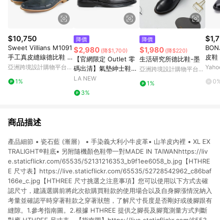
$10,750
$1,
降價
降價
Sweet Villians M1091
BO
$2,980
$1,980
(降$1,700)
(降$220)
手工真皮縫線德比鞋 霧
皮鞋
【官網限定 Outlet 零
生活研究所德比鞋-墨
鐵灰圓點黑
亞洲跨境設計購物平台
Yah
碼出清】氣墊紳士鞋
亞洲跨境設計購物平台
Pinkoi
(男214035038)
Pinkoi
LA NEW
1%
0
1%
3%
商品描述
產品細節 • 瓷石藍 (漸層） • 手染義大利小牛皮革• 山羊皮內裡 • XL EX
TRALIGHT®鞋底• 另附隨機顏色鞋帶一對MADE IN TAIWANhttps://liv
e.staticflickr.com/65535/52131216353_b9f1ee6058_b.jpg【HTHRE
E 尺寸表】https://live.staticflickr.com/65535/52728542962_c86baf
166e_c.jpg【HTHREE 尺寸挑選之注意事項】您可以使用以下方式去確
認尺寸，建議選購前將此次欲購買鞋款的使用場合以及自身腳漲情況納入
考量並確認平時穿著鞋款之穿著狀態，了解尺寸長度是否剛好或後腳跟有
縫隙。1.參考指南圖。2.根據 HTHREE 提供之腳長及腳寬測量方式判斷