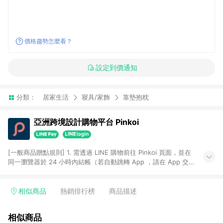
價格趨勢怎麼看？
設定到價通知
分類：
居家生活
寢具/家飾
靠墊抱枕
亞洲跨境設計購物平台 Pinkoi
[一般商品贈點規則] 1. 需透過 LINE 購物前往 Pinkoi 頁面，並在
同一瀏覽器於 24 小時內結帳（若自動跳轉 App ，請在 App 交
易），才具點數回饋資格。 2. 點數回饋計算將扣除訂單金額中的
運費與金流手續費與手動輸入之優惠碼折扣。 3. LINE 購物點數
回饋訂單不得享有 Pinkoi 站方優惠，例如首購優惠，P coins，
相似商品
熱銷排行榜
商品描述
全站(不包含手動輸入之優惠碼)。 4. 透過 LINE 購物連結到
Pinkoi 以外之網站購買之商品不具贈點資格。 5. 取消訂單或退貨
相似商品
行為，不具贈點資格，部分退款不在此限。 6. APP 請更新至