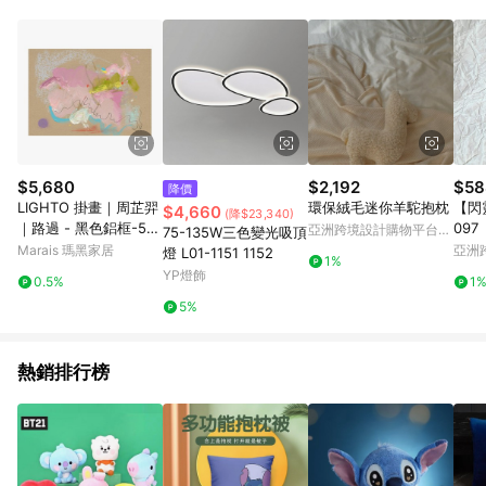
Android v4.6.0 / iOS v4.1.5 以上才具贈點資格。 7. 點數將於出
貨後 45 天後發送。 8. 群眾募資商品，禮物卡，開館保證金，補
運費，攤位費等不具贈點資格。 9. LINE 購物站上之商品規格、
顏色、價位、贈品如與 Pinkoi 商品資訊頁及購物車不符，以
Pinkoi 購物商品資訊頁及購物車標示為準。 10. 點數紅包使用規
則請以點數紅包活動說明為準。 11. 若於 LINE 購物前往 Pinkoi
頁面後才首次下載 Pinkoi APP 並完成訂單，不符合導購資格；承
上，首次下載 Pinkoi APP 後，需透過 LINE 購物前往 Pinkoi 頁
面，方享導購資格。
$5,680
$2,192
$58
降價
LIGHTO 掛畫｜周芷羿
環保絨毛迷你羊駝抱枕
【閃
$4,660
(降$23,340)
｜路過 - 黑色鋁框-50
097
亞洲跨境設計購物平台
75-135W三色變光吸頂
x 70 cm
Pinkoi
Marais 瑪黑家居
亞洲
燈 L01-1151 1152
1%
Pinko
YP燈飾
0.5%
1
5%
熱銷排行榜