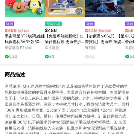
降價
限時加碼
降價
降價
$468
$486
$449
$56
(降$52)
(降$250)
宇宙明星BT21絨毛娃娃
【免運🌟熱銷新款】史
【加價購↘66折】【星
中式
玩偶抱枕BABY款30公
迪仔抱枕被 史迪奇沙發
際寶貝】史迪奇 坐姿絨
發兩
分 9888681(BTS防彈
抱枕辦公室午睡被子枕
毛 愛的掛件款 (25cm)
車載
東森購物 ETMall
蝦皮購物
野獸國
東森購
少年團)【卡通小物】
頭 兩用多功能汽車摺疊
0.5%
8%
0%
0.
空調被 辦公室午睡枕頭
被宿舍被子
商品描述
產品說明FMH 經典的羊駝抱枕已經以環保絨毛重新製作！這款柔軟的羊
駝抱枕採用蓬鬆的材質且不易掉毛，非常適合放在各種空間，無論是擺在
架子上、沙發上或床上都能成為可愛的亮點。此外，抱枕隨附防塵袋，非
常適合作為喬遷之禮。注意：本抱枕尺寸較小，購買前請參考尺寸。面料
100% 聚酯纖維尺寸寬：25cm x 高：36cm（誤差範圍 ±2cm）保養說
明1. 請勿乾洗、日曬、烘乾、使用柔軟劑或用力扭擰。2. 最佳保養方式
為使用 30°C 以下的溫水與中性清潔劑或羊毛洗髮水輕輕手洗。3. 若需
使用洗衣機，請將抱枕放入洗衣袋，以溫水和中性清潔劑或羊毛洗髮水，