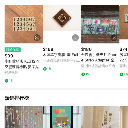
Android v4.6.0 / iOS v4.1.5 以上才具贈點資格。 7. 點數將於出
貨後 45 天後發送。 8. 群眾募資商品，禮物卡，開館保證金，補
運費，攤位費等不具贈點資格。 9. LINE 購物站上之商品規格、
顏色、價位、贈品如與 Pinkoi 商品資訊頁及購物車不符，以
Pinkoi 購物商品資訊頁及購物車標示為準。 10. 點數紅包使用規
則請以點數紅包活動說明為準。 11. 若於 LINE 購物前往 Pinkoi
頁面後才首次下載 Pinkoi APP 並完成訂單，不符合導購資格；承
上，首次下載 Pinkoi APP 後，需透過 LINE 購物前往 Pinkoi 頁
面，方享導購資格。
$168
$180
$74
限時加碼
木製單字春聯-滿 Full
台厲害手機夾片 Phon
房屋
$99
e Strap Adapter 全系
22 
亞洲跨境設計購物平台
小叮噹的店 KLG12-1
列 - 共 7 款 禮
屬門
Pinkoi
亞洲跨境設計購物平台
亞洲
空靈鼓音標貼 數字貼
1%
Pinkoi
Pinko
蝦皮購物
1%
1
1%
熱銷排行榜