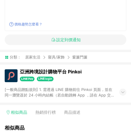
價格趨勢怎麼看？
設定到價通知
分類：
居家生活
寢具/家飾
窗簾門簾
亞洲跨境設計購物平台 Pinkoi
[一般商品贈點規則] 1. 需透過 LINE 購物前往 Pinkoi 頁面，並在
同一瀏覽器於 24 小時內結帳（若自動跳轉 App ，請在 App 交
易），才具點數回饋資格。 2. 點數回饋計算將扣除訂單金額中的
運費與金流手續費與手動輸入之優惠碼折扣。 3. LINE 購物點數
回饋訂單不得享有 Pinkoi 站方優惠，例如首購優惠，P coins，
相似商品
熱銷排行榜
商品描述
全站(不包含手動輸入之優惠碼)。 4. 透過 LINE 購物連結到
Pinkoi 以外之網站購買之商品不具贈點資格。 5. 取消訂單或退貨
相似商品
行為，不具贈點資格，部分退款不在此限。 6. APP 請更新至